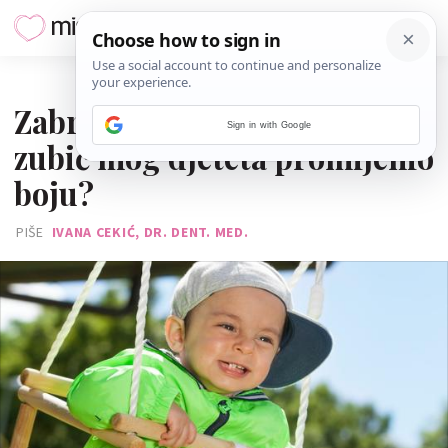
12. PROSINCA 2017.
Zabrinuta mama: Zašto je
Sign in with Google
zubić mog djeteta promijenio
boju?
PIŠE
IVANA CEKIĆ, DR. DENT. MED.