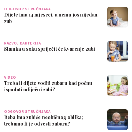
ODGOVOR STRUČNJAKA
Dijete ima 14 mjeseci, a nema još nijedan
zub
RAZVOJ BAKTERIJA
Slamka u soku spriječit će kvarenje zubi
VIDEO
Treba li dijete voditi zubaru kad počnu
ispadati mliječni zubi?
ODGOVOR STRUČNJAKA
Beba ima zubiće neobičnog oblika;
trebamo li je odvesti zubaru?