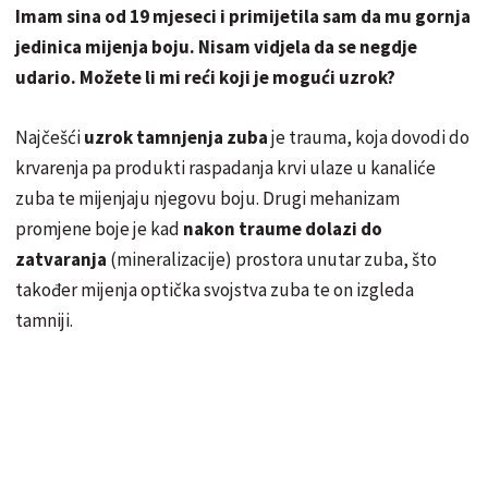
Imam sina od 19 mjeseci i primijetila sam da mu gornja
jedinica mijenja boju. Nisam vidjela da se negdje
udario. Možete li mi reći koji je mogući uzrok?
Najčešći
uzrok tamnjenja zuba
je trauma, koja dovodi do
krvarenja pa produkti raspadanja krvi ulaze u kanaliće
zuba te mijenjaju njegovu boju. Drugi mehanizam
promjene boje je kad
nakon traume dolazi do
zatvaranja
(mineralizacije) prostora unutar zuba, što
također mijenja optička svojstva zuba te on izgleda
tamniji.