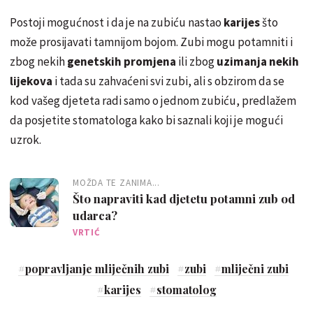
Postoji mogućnost i da je na zubiću nastao
karijes
što
može prosijavati tamnijom bojom. Zubi mogu potamniti i
zbog nekih
genetskih promjena
ili zbog
uzimanja nekih
lijekova
i tada su zahvaćeni svi zubi, ali s obzirom da se
kod vašeg djeteta radi samo o jednom zubiću, predlažem
da posjetite stomatologa kako bi saznali koji je mogući
uzrok.
MOŽDA TE ZANIMA...
Što napraviti kad djetetu potamni zub od
udarca?
VRTIĆ
#
popravljanje mliječnih zubi
#
zubi
#
mliječni zubi
#
karijes
#
stomatolog