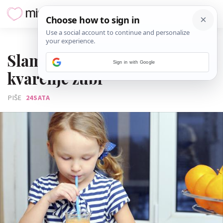
06. SVIBNJA 2017.
Slamka u soku spriječit će
Sign in with Google
kvarenje zubi
PIŠE
24SATA