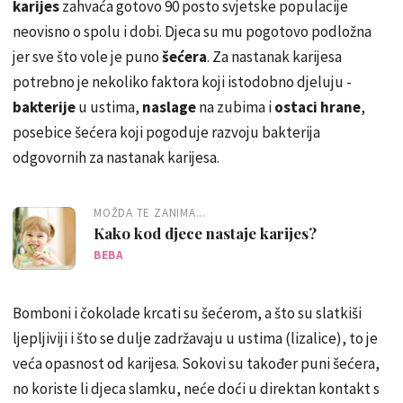
karijes
zahvaća gotovo 90 posto svjetske populacije
neovisno o spolu i dobi. Djeca su mu pogotovo podložna
jer sve što vole je puno
šećera
. Za nastanak karijesa
potrebno je nekoliko faktora koji istodobno djeluju -
bakterije
u ustima,
naslage
na zubima i
ostaci hrane
,
posebice šećera koji pogoduje razvoju bakterija
odgovornih za nastanak karijesa.
MOŽDA TE ZANIMA...
Kako kod djece nastaje karijes?
BEBA
Bomboni i čokolade krcati su šećerom, a što su slatkiši
ljepljiviji i što se dulje zadržavaju u ustima (lizalice), to je
veća opasnost od karijesa. Sokovi su također puni šećera,
no koriste li djeca slamku, neće doći u direktan kontakt s