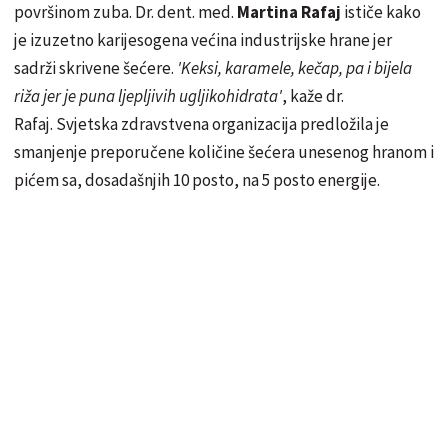
površinom zuba. Dr. dent. med.
Martina Rafaj
ističe kako
je izuzetno karijesogena većina industrijske hrane jer
sadrži skrivene šećere.
'Keksi, karamele, kečap, pa i bijela
riža jer je puna ljepljivih ugljikohidrata'
, kaže dr.
Rafaj. Svjetska zdravstvena organizacija predložila je
smanjenje preporučene količine šećera unesenog hranom i
pićem sa, dosadašnjih 10 posto, na 5 posto energije.