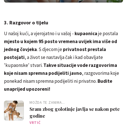
3. Razgovor o tijelu
U našoj kući, a vjerojatno i u vašoj -
kupaonica
je postala
mjesto u kojem 95 posto vremena uvijek ima više od
jednog čovjeka
. S djecom je
privatnost prestala
postojati
, a život se nastavlja čak i kad obavljate
'kupaonske' stvari.
Takve situacije vode razgovorima
koje nisam spremna podijeliti javno
, razgovorima koje
ponekad nisam spremna podijeliti ni privatno.
Budite
unaprijed upozoreni!
MOŽDA TE ZANIMA...
Sram zbog golotinje javlja se nakon pete
godine
VRTIĆ