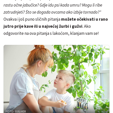
rastu očne jabučice? Gdje idu psi kada umru? Mogu li ribe
zatrudnjeti? Što se događa ovcama ako izbije tornado?"
Ovakva i još puno sličnih pitanja
možete očekivati u rano
jutro prije kave ili u najvećoj žurbi i gužvi
. Ako
odgovorite na ova pitanja s lakoćom, klanjam vam se!
FOTO: GULIVER