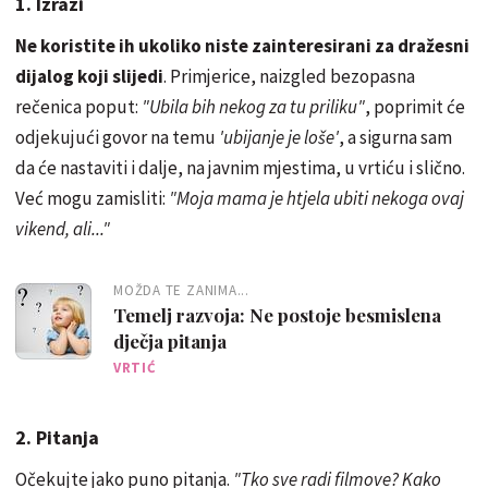
1. Izrazi
Ne koristite ih ukoliko niste zainteresirani za dražesni
dijalog koji slijedi
. Primjerice, naizgled bezopasna
rečenica poput:
"Ubila bih nekog za tu priliku"
, poprimit će
odjekujući govor na temu
'ubijanje je loše'
, a sigurna sam
da će nastaviti i dalje, na javnim mjestima, u vrtiću i slično.
Već mogu zamisliti:
"Moja mama je htjela ubiti nekoga ovaj
vikend, ali..."
MOŽDA TE ZANIMA...
Temelj razvoja: Ne postoje besmislena
dječja pitanja
VRTIĆ
2. Pitanja
Očekujte jako puno pitanja.
"Tko sve radi filmove? Kako