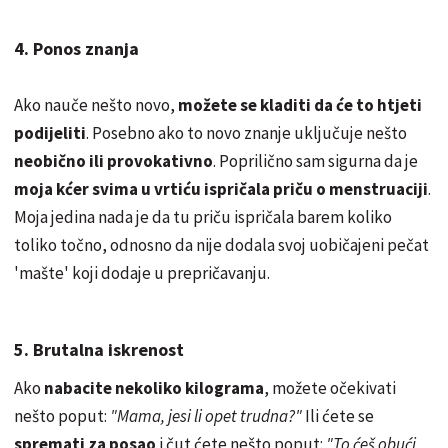
4. Ponos znanja
Ako nauče nešto novo,
možete se kladiti da će to htjeti
podijeliti
. Posebno ako to novo znanje uključuje nešto
neobično ili provokativno
. Poprilično sam sigurna da je
moja kćer svima u vrtiću ispričala priču o menstruaciji
.
Moja jedina nada je da tu priču ispričala barem koliko
toliko točno, odnosno da nije dodala svoj uobičajeni pečat
'mašte' koji dodaje u prepričavanju.
5. Brutalna iskrenost
Ako
nabacite nekoliko kilograma
, možete očekivati
nešto poput:
"Mama, jesi li opet trudna?"
Ili ćete se
spremati za posao
i čut ćete nešto poput:
"To ćeš obući