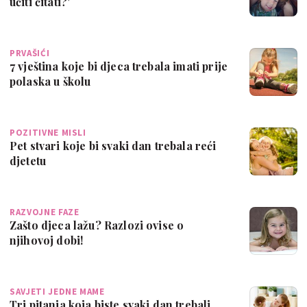
učiti čitati?'
PRVAŠIĆI
7 vještina koje bi djeca trebala imati prije
polaska u školu
POZITIVNE MISLI
Pet stvari koje bi svaki dan trebala reći
djetetu
RAZVOJNE FAZE
Zašto djeca lažu? Razlozi ovise o
njihovoj dobi!
SAVJETI JEDNE MAME
Tri pitanja koja biste svaki dan trebali