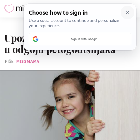
05. KOLOVOZA 2022.
Upozorenje: 5 tajnih izazova
Sign in with Google
u odgoju petogodišnjaka
PIŠE
MISSMAMA