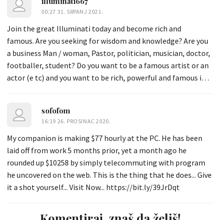
illuminati667
00:27 31. SRPANJ 2021.
Join the great Illuminati today and become rich and
famous. Are you seeking for wisdom and knowledge? Are you
a business Man / woman, Pastor, politician, musician, doctor,
footballer, student? Do you want to be a famous artist or an
actor (e tc) and you want to be rich, powerful and famous in
the world? Join the Illuminati New World Order and let you
dreams come through, become a member today and receive
sofofom
the sum of 3 million euros ever week with a car whatsapp
16:19 26. PROSINAC 2020.
+12536174810 (chiefpriest666@gmail.com)
My companion is making $77 hourly at the PC. He has been
laid off from work 5 months prior, yet a month ago he
rounded up $10258 by simply telecommuting with program
he uncovered on the web. This is the thing that he does... Give
it a shot yourself... Visit Now... https://bit.ly/39JrDqt
Komentiraj, znaš da želiš!