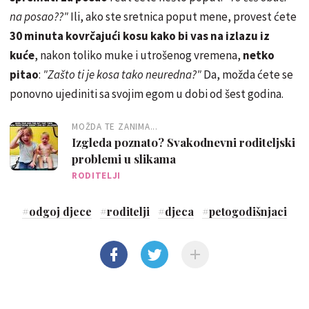
na posao??"
Ili, ako ste sretnica poput mene, provest ćete
30 minuta kovrčajući kosu kako bi vas na izlazu iz
kuće
, nakon toliko muke i utrošenog vremena,
netko
pitao
:
"Zašto ti je kosa tako neuredna?"
Da, možda ćete se
ponovno ujediniti sa svojim egom u dobi od šest godina.
MOŽDA TE ZANIMA...
Izgleda poznato? Svakodnevni roditeljski
problemi u slikama
RODITELJI
#
odgoj djece
#
roditelji
#
djeca
#
petogodišnjaci