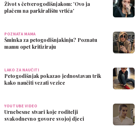
Život s četverogodišnjakom: 'Ovo ja
plačem na parkiralištu vrtića'
POZNATA MAMA
Šminka za petogodišnjakinju? Poznatu
mamu opet kritiziraju
LAKO ZA NAUČITI
Petogodišnjak pokazao jednostavan trik
kako naučiti vezati vezice
YOUTUBE VIDEO
Urnebesne stvari koje roditelji
svakodnevno govore svojoj djeci