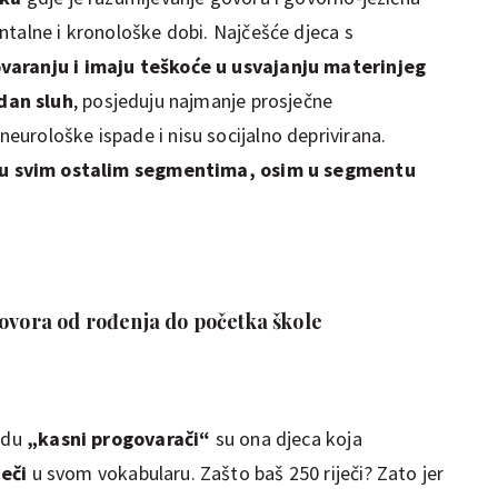
ntalne i kronološke dobi. Najčešće djeca s
varanju i imaju teškoće u usvajanju materinjeg
dan sluh
, posjeduju najmanje prosječne
neurološke ispade i nisu socijalno deprivirana.
u svim ostalim segmentima, osim u segmentu
govora od rođenja do početka škole
vodu
„kasni progovarači“
su ona djeca koja
ječi
u svom vokabularu. Zašto baš 250 riječi? Zato jer