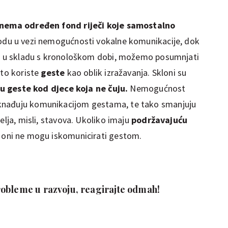
 nema određen fond riječi koje samostalno
agodu u vezi nemogućnosti vokalne komunikacije, dok
ija u skladu s kronološkom dobi, možemo posumnjati
sto koriste
geste
kao oblik izražavanja. Skloni su
oju geste kod djece koja ne čuju.
Nemogućnost
knađuju komunikacijom gestama, te tako smanjuju
elja, misli, stavova. Ukoliko imaju
podržavajuću
o oni ne mogu iskomunicirati gestom.
obleme u razvoju, reagirajte odmah!