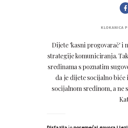
KLOKANICA 
Dijete 'kasni progovarač' i 
strategije komuniciranja. Ta
sredinama s poznatim sugov
da je dijete socijalno bić
socijalnom sredinom, a ne sa
Kat
Disfazija
je
poremećaj govora i jez