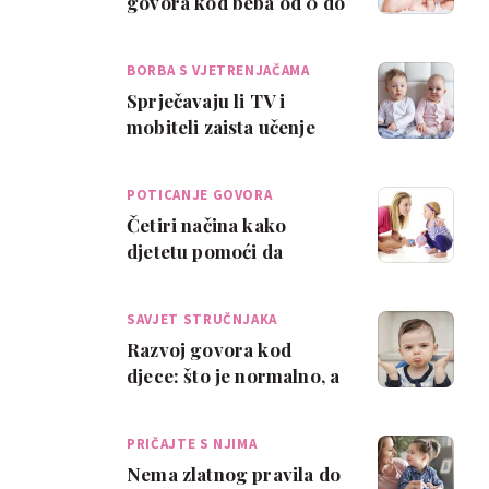
govora kod beba od 0 do
12 mjeseci
BORBA S VJETRENJAČAMA
Sprječavaju li TV i
mobiteli zaista učenje
jezika i govora?
POTICANJE GOVORA
Četiri načina kako
djetetu pomoći da
progovori
SAVJET STRUČNJAKA
Razvoj govora kod
djece: što je normalno, a
što nije?
PRIČAJTE S NJIMA
Nema zlatnog pravila do