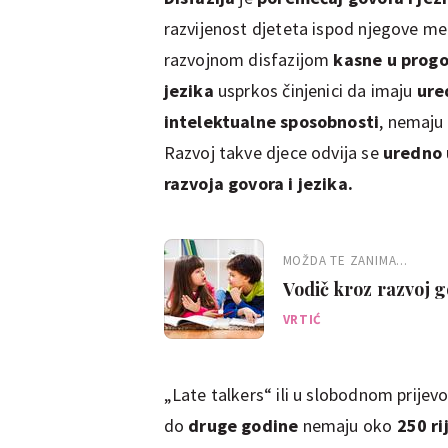
razvijenost djeteta ispod njegove me
razvojnom disfazijom
kasne u progo
jezika
usprkos činjenici da imaju
ure
intelektualne sposobnosti
, nemaju 
Razvoj takve djece odvija se
uredno 
razvoja govora i jezika.
MOŽDA TE ZANIMA...
Vodič kroz razvoj 
VRTIĆ
„Late talkers“ ili u slobodnom prije
do
druge godine
nemaju oko
250 ri