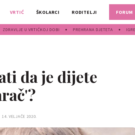
VRTIĆ
ŠKOLARCI
RODITELJI
FORUM
ZDRAVLJE U VRTIĆKOJ DOBI
PREHRANA DJETETA
IGR
i da je dijete
rač'?
14. VELJAČE 2020.