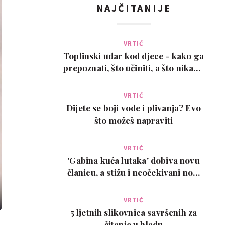
NAJČITANIJE
VRTIĆ
Toplinski udar kod djece - kako ga
prepoznati, što učiniti, a što nikako
ne
VRTIĆ
Dijete se boji vode i plivanja? Evo
što možeš napraviti
VRTIĆ
'Gabina kuća lutaka' dobiva novu
članicu, a stižu i neočekivani novi
ljubimci
VRTIĆ
5 ljetnih slikovnica savršenih za
čitanje u hladu