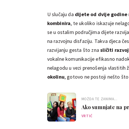
U slučaju da
dijete od dvije godine
kombinira
, te ukoliko iskazuje nel
se u ostalim područjima dijete razv
na razvojnu disfaziju. Takva djeca če
razvijanju gesta što zna
sličiti razv
vokalne komunikacije efikasno nado
nelagodu u vezi prenošenja vlastitih ž
okolinu
, gotovo ne postoji nešto št
MOŽDA TE ZANIMA...
Ako sumnjate na pr
VRTIĆ