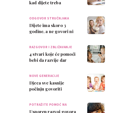
kad dijete treba
progovoriti
ODGOVOR STRUČNJAKA
Dijete ima skoro 3
godine, a ne govori ni
materinji ni strani jezik
RAZGOVOR I ZBLIŽAVANJE
4 stvari koje će pomoći
bebi da razvije dar
govora
NOVE GENERACIJE
Djeca sve kasnije
počinju govoriti
POTRAŽITE POMOĆ NA
VRIJE…
Usporen razvoj govora