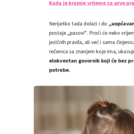
Kada je krajnje vrijeme za prve pra
Nerijetko tada dolazi i do
„uopćavanj
postaje „pasovi“. Proći će neko vrije
jezičnih pravila, ali već i sama činje
rečenica sa znanjem koje ima, ukazuj
elokventan govornik koji će bez pro
potrebe.