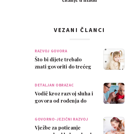
VEZANI ČLANCI
RAZVOJ GOVORA
Što bi dijete trebalo
znati govoriti do trećeg
rođendana?
DETALJAN OBRAZAC
Vodič kroz razvoj sluha i
govora od rođenja do
pete godine
GOVORNO-JEZIČNI RAZVOJ
Vježbe za poticanje