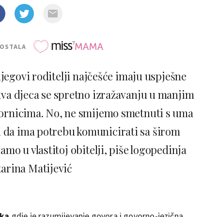
POSTALA
njegovi roditelji najčešće imaju uspješne
kva djeca se spretno izražavanju u manjim
ornicima. No, ne smijemo smetnuti s uma
e i da ima potrebu komunicirati sa širom
mo u vlastitoj obitelji, piše logopedinja
arina Matijević
ika
gdje je razumijevanje govora i govorno-jezična