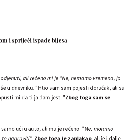
om i spriječi ispade bijesa
 odjenuti, ali rečeno mi je "Ne, nemamo vremena, ja
še u dnevniku. "Htio sam sam pojesti doručak, ali su
opusti mi da ti ja dam jest. "
Zbog toga sam se
samo ući u auto, ali mu je rečeno: "N
e, moramo
 to napraviti"
.
Zbog toga je zaplakao
, ali je i dalje