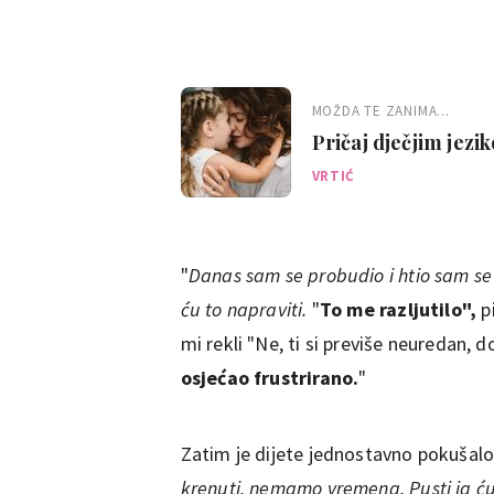
MOŽDA TE ZANIMA...
Pričaj dječjim jezik
VRTIĆ
"
Danas sam se probudio i htio sam se
ću to napraviti.
"
To me razljutilo",
pi
mi rekli "Ne, ti si previše neuredan, d
osjećao frustrirano.
"
Zatim je dijete jednostavno pokušalo 
krenuti, nemamo vremena. Pusti ja ću