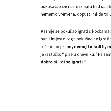
pokušavao izići sam iz auta kad su st
nemamo vremena, dopusti mi da to u
Kasnije se pokušao igrati s kockama, a
put. Umjesto toga pokušao se igrati 
rečeno mi je "
ne, nemoj to raditi, m
je rastužilo,“ piše u dnevniku. "Pa sa
dobro si, idi se igrati."