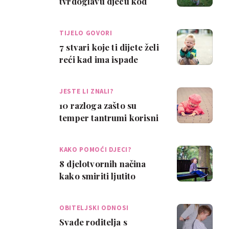
tvrdoglavu djecu kod
koje kazne ne pale?
TIJELO GOVORI
7 stvari koje ti dijete želi
reći kad ima ispade
bijesa
JESTE LI ZNALI?
10 razloga zašto su
temper tantrumi korisni
za dijete
KAKO POMOĆI DJECI?
8 djelotvornih načina
kako smiriti ljutito
dijete, a nije 'pauza'
OBITELJSKI ODNOSI
Svađe roditelja s