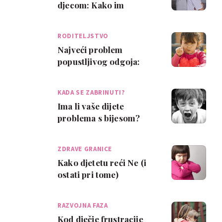
djecom: Kako im
pristupiti?
RODITELJSTVO
Najveći problem
popustljivog odgoja:
kad dijete postane šef
KADA SE ZABRINUTI?
Ima li vaše dijete
problema s bijesom?
Ovo su znakovi i uzroci
ZDRAVE GRANICE
Kako djetetu reći Ne (i
ostati pri tome)
RAZVOJNA FAZA
Kod dječje frustracije