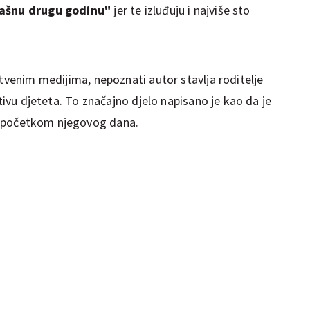
trašnu drugu godinu"
jer te izluđuju i najviše sto
štvenim medijima, nepoznati autor stavlja roditelje
ktivu djeteta. To značajno djelo napisano je kao da je
e početkom njegovog dana.