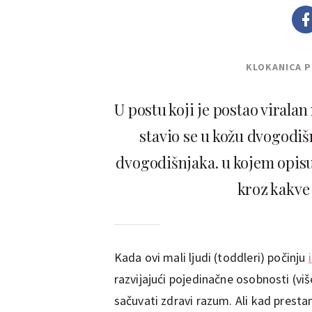
KLOKANICA 
U postu koji je postao viral
stavio se u kožu dvogodiš
dvogodišnjaka. u kojem opisuj
kroz kakve 
Kada ovi mali ljudi (toddleri) počinju
razvijajući pojedinačne osobnosti (vi
sačuvati zdravi razum. Ali kad presta