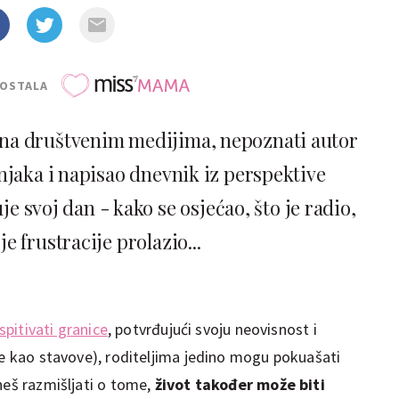
POSTALA
an na društvenim medijima, nepoznati autor
njaka i napisao dnevnik iz perspektive
e svoj dan - kako se osjećao, što je radio,
je frustracije prolazio...
ispitivati granice
, potvrđujući svoju neovisnost i
še kao stavove), roditeljima jedino mogu pokuašati
neš razmišljati o tome,
život također može biti