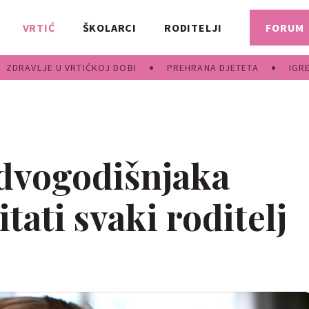
VRTIĆ
ŠKOLARCI
RODITELJI
FORUM
ZDRAVLJE U VRTIĆKOJ DOBI
PREHRANA DJETETA
IGR
dvogodišnjaka
tati svaki roditelj