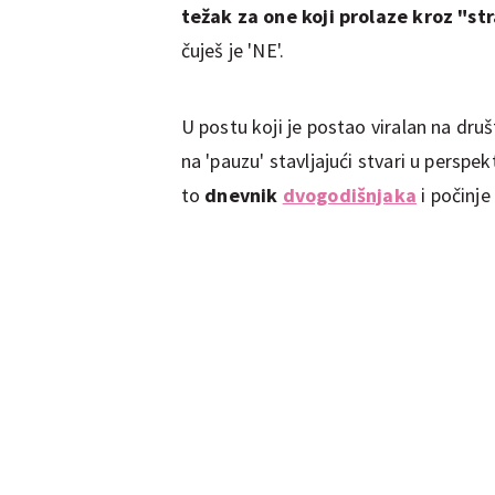
težak za one koji prolaze kroz "s
čuješ je 'NE'.
U postu koji je postao viralan na dru
na 'pauzu' stavljajući stvari u perspe
to
dnevnik
dvogodišnjaka
i počinj