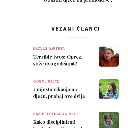
oznake upozoren…
VEZANI ČLANCI
RAZVOJ DJETETA
Terrible twos: Oprez,
stiže dvogodišnjak!
ODGOJ DJECE
Umjesto vikanja na
djecu, probaj ove dvije
rečenice
SAVJETI PEDAGOGINJE
Kako disciplinirati