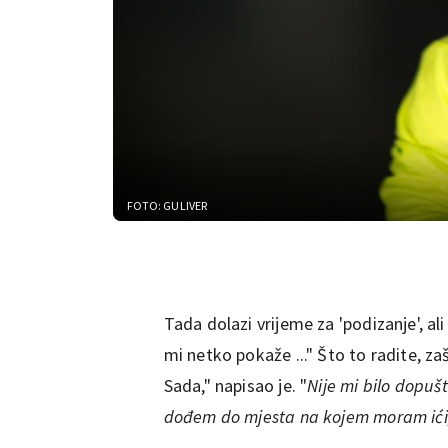
FOTO: GULIVER
Tada dolazi vrijeme za 'podizanje', ali
mi netko pokaže ..." Što to radite, za
Sada," napisao je. "
Nije mi bilo dopušt
dođem do mjesta na kojem moram ići, 