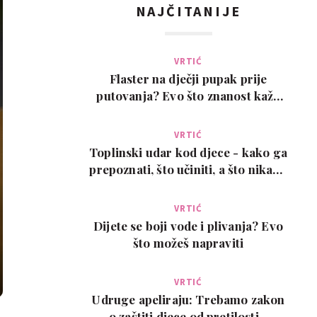
NAJČITANIJE
VRTIĆ
Flaster na dječji pupak prije
putovanja? Evo što znanost kaže
na ovaj viralni t…
VRTIĆ
Toplinski udar kod djece - kako ga
prepoznati, što učiniti, a što nikako
ne
VRTIĆ
Dijete se boji vode i plivanja? Evo
što možeš napraviti
VRTIĆ
Udruge apeliraju: Trebamo zakon
o zaštiti djece od pretilosti -