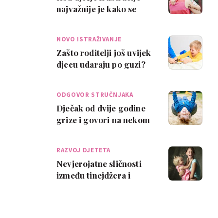
najvažnije je kako se
roditelj osjeća, a ne što
radi
NOVO ISTRAŽIVANJE
Zašto roditelji još uvijek
djecu udaraju po guzi?
ODGOVOR STRUČNJAKA
Dječak od dvije godine
grize i govori na nekom
svom jeziku
RAZVOJ DJETETA
Nevjerojatne sličnosti
između tinejdžera i
dvogodišnjaka