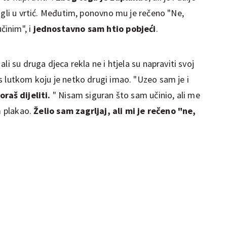
igli u vrtić. Međutim, ponovno mu je rečeno "Ne,
činim", i
jednostavno sam htio pobjeći
.
li su druga djeca rekla ne i htjela su napraviti svoj
s lutkom koju je netko drugi imao. "Uzeo sam je i
oraš dijeliti.
" Nisam siguran što sam učinio, ali me
m plakao.
Želio sam zagrljaj, ali mi je rečeno "ne,