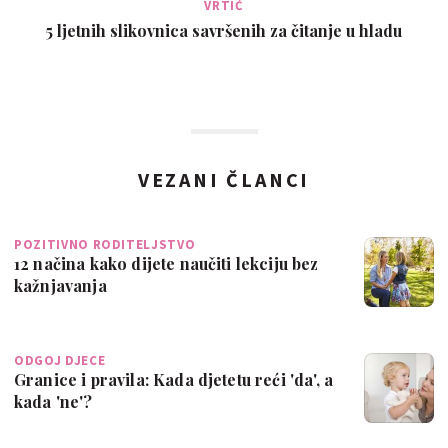
VRTIĆ
5 ljetnih slikovnica savršenih za čitanje u hladu
VEZANI ČLANCI
POZITIVNO RODITELJSTVO
12 načina kako dijete naučiti lekciju bez
kažnjavanja
ODGOJ DJECE
Granice i pravila: Kada djetetu reći 'da', a
kada 'ne'?