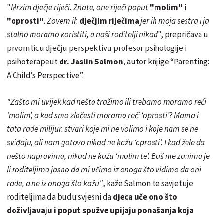
"
Mrzim dječje riječi. Znate, one riječi poput
"molim" i
"oprosti"
. Zovem ih
dječjim riječima
jer ih moja sestra i ja
stalno moramo koristiti, a naši roditelji nikad
", prepričava u
prvom licu dječju perspektivu profesor psihologije i
psihoterapeut
dr. Jaslin Salmon
, autor knjige “Parenting:
A Child’s Perspective”.
"Zašto mi uvijek kad nešto tražimo ili trebamo moramo reći
‘molim’, a kad smo zločesti moramo reći ‘oprosti’? Mama i
tata rade milijun stvari koje mi ne volimo i koje nam se ne
sviđaju, ali nam gotovo nikad ne kažu ‘oprosti’. I kad žele da
nešto napravimo, nikad ne kažu ‘molim te’. Baš me zanima je
li roditeljima jasno da mi učimo iz onoga što vidimo da oni
rade, a ne iz onoga što kažu"
, kaže Salmon te savjetuje
roditeljima da budu svjesni da
djeca uče ono što
doživljavaju i poput spužve upijaju ponašanja koja