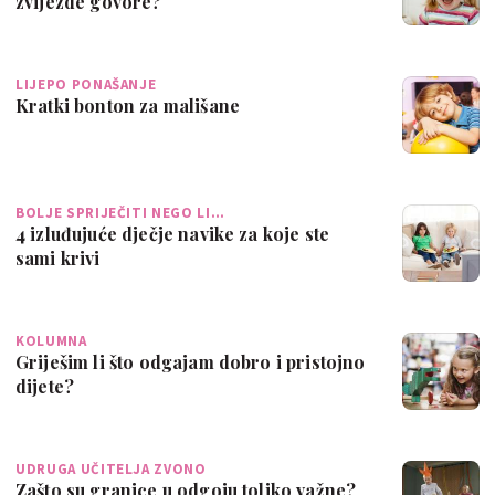
zvijezde govore?
LIJEPO PONAŠANJE
Kratki bonton za mališane
BOLJE SPRIJEČITI NEGO LI…
4 izluđujuće dječje navike za koje ste
sami krivi
KOLUMNA
Griješim li što odgajam dobro i pristojno
dijete?
UDRUGA UČITELJA ZVONO
Zašto su granice u odgoju toliko važne?