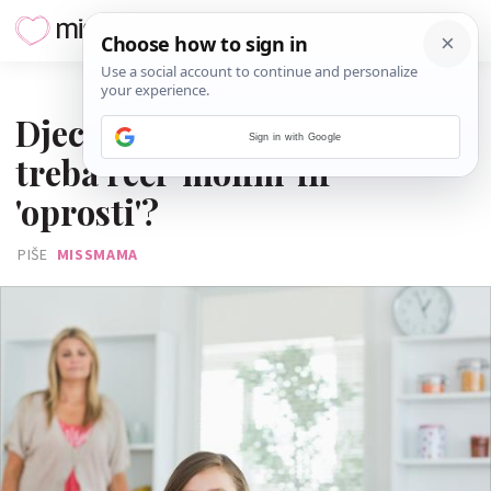
10. KOLOVOZA 2021.
Djeca ne razumiju zašto
Sign in with Google
treba reći ‘molim’ ili
'oprosti'?
PIŠE
MISSMAMA