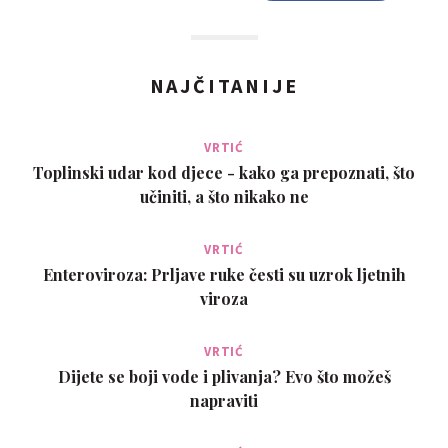
NAJČITANIJE
VRTIĆ
Toplinski udar kod djece - kako ga prepoznati, što
učiniti, a što nikako ne
VRTIĆ
Enteroviroza: Prljave ruke česti su uzrok ljetnih
viroza
VRTIĆ
Dijete se boji vode i plivanja? Evo što možeš
napraviti