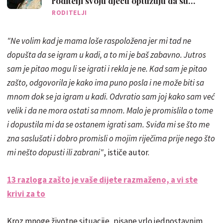
roditelji svoju djecu optužuju da su
neodgojena
RODITELJI
"Ne volim kad je mama loše raspoložena jer mi tad ne
dopušta da se igram u kadi, a to mi je baš zabavno. Jutros
sam je pitao mogu li se igrati i rekla je ne. Kad sam je pitao
zašto, odgovorila je kako ima puno posla i ne može biti sa
mnom dok se ja igram u kadi. Odvratio sam joj kako sam već
velik i da ne mora ostati sa mnom. Malo je promislila o tome
i dopustila mi da se ostanem igrati sam. Sviđa mi se što me
zna saslušati i dobro promisli o mojim riječima prije nego što
mi nešto dopusti ili zabrani"
, ističe autor.
13 razloga zašto je vaše dijete razmaženo, a vi ste
krivi za to
Kroz mnoge životne situacije, pisane vrlo jednostavnim