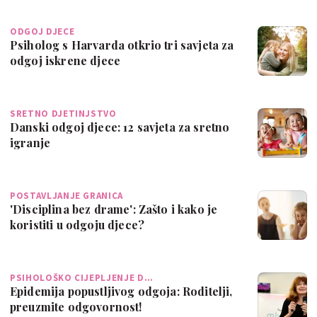
ODGOJ DJECE
Psiholog s Harvarda otkrio tri savjeta za
odgoj iskrene djece
SRETNO DJETINJSTVO
Danski odgoj djece: 12 savjeta za sretno
igranje
POSTAVLJANJE GRANICA
'Disciplina bez drame': Zašto i kako je
koristiti u odgoju djece?
PSIHOLOŠKO CIJEPLJENJE D…
Epidemija popustljivog odgoja: Roditelji,
preuzmite odgovornost!