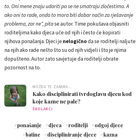
to. Oni mene znaju udariti pa se ne smatraju zločestima. A
ako oni to rade, onda to mora biti dobar način za rješavanje
problema, zar ne", pita
se autor. Time pokušava objasniti
roditeljima kako djeca uče od njih i često će kopirati
njihova ponašanja. Djeci je
nelogično
da se roditelji naljute
na njih ako rade nešto što su od njih vidjeli i što je njima
dopušteno. Autor zato savjetuje da roditelji obrate
pozornost na to.
MOŽDA TE ZANIMA...
Kako disciplinirati tvrdoglavu djecu kod
koje kazne ne pale?
ŠKOLARCI
#
ponašanje
#
djeca
#
roditelji
#
odgoj djece
#
batine
#
discipliniranje djece
#
kazna