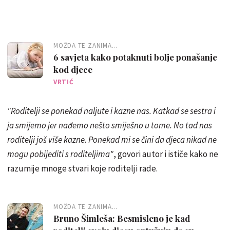
MOŽDA TE ZANIMA...
6 savjeta kako potaknuti bolje ponašanje
kod djece
VRTIĆ
"Roditelji se ponekad naljute i kazne nas. Katkad se sestra i
ja smijemo jer nađemo nešto smiješno u tome. No tad nas
roditelji još više kazne. Ponekad mi se čini da djeca nikad ne
mogu pobijediti s roditeljima"
, govori autor i ističe kako ne
razumije mnoge stvari koje roditelji rade.
MOŽDA TE ZANIMA...
Bruno Šimleša: Besmisleno je kad