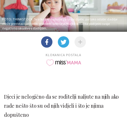
FOTO: THINKSTOCK
;Svatko želi najbolje za svoje dijete, pa tako odabir dadilje
može predstavljati veliki problem. Jedna je majka odlučila podijeliti svoje
negativno iskustvo s dadiljom.
KLOKANICA POSTALA
Djeci je nelogično da se roditelji naljute na njih ako
rade nešto što su od njih vidjeli i što je njima
dopušteno