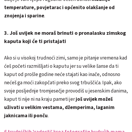
temperature, povjetarac i općenito olakšanje od
znojenja i sparine
.
3. Još uvijek ne moraš brinuti o pronalasku zimskog
kaputa koji će ti pristajati
Ako si u visokoj trudnoći zimi, samo je pitanje vremena kad
ćeš početi razmišljati o kaputu jer su velike šanse da ti
kaput od prošle godine neće stajati kao inače, odnosno
nećeš ga moći zakopčati preko svog trbuščića. Ipak, ako
svoje posljednje tromjesečje provodiš u jesenskim danima,
kaput ti nije ni na kraju pameti jer
još uvijek možeš
uživati u velikim vestama, džemperima, laganim
jaknicama ili ponču
.
6 trudničkih 'radosti' kroz fotografije budućih mama