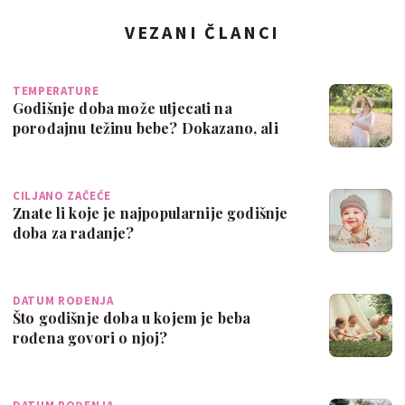
VEZANI ČLANCI
TEMPERATURE
Godišnje doba može utjecati na
porođajnu težinu bebe? Dokazano, ali
nije jasno …
CILJANO ZAČEĆE
Znate li koje je najpopularnije godišnje
doba za rađanje?
DATUM ROĐENJA
Što godišnje doba u kojem je beba
rođena govori o njoj?