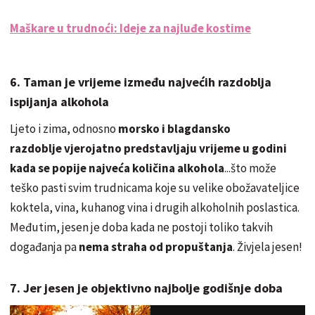
Maškare u trudnoći: Ideje za najluđe kostime
6. Taman je vrijeme između najvećih razdoblja
ispijanja alkohola
Ljeto i zima, odnosno
morsko i blagdansko
razdoblje vjerojatno predstavljaju vrijeme u godini
kada se popije najveća količina alkohola
...što može
teško pasti svim trudnicama koje su velike obožavateljice
koktela, vina, kuhanog vina i drugih alkoholnih poslastica.
Međutim, jesen je doba kada ne postoji toliko takvih
događanja pa
nema straha od propuštanja
. Živjela jesen!
7. Jer jesen je objektivno najbolje godišnje doba