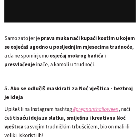
Samo zato jer je
prava muka naći kupaći kostim u kojem
se osjećaš ugodno u posljednjim mjesecima trudnoće
,
a da ne spominjemo
osjećaj mokrog badića i
presvlačenje
inače, a kamoli u trudnoći...
5. Ako se odlučiš maskirati za Noć vještica - bezbroj
je ideja
Upišeš li na Instagram hashtag
#pregnanthalloween
, naći
ćeš
tisuću ideja za slatku, smiješnu i kreativnu Noć
vještica
sa svojim trudničkim trbuščićem, bio on mali ili
veliki. Iskoristi ih!