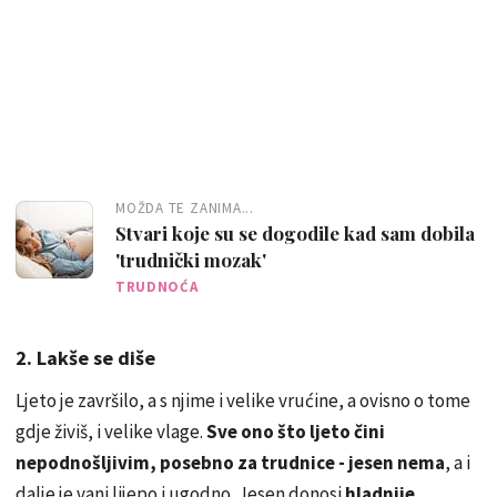
MOŽDA TE ZANIMA...
Stvari koje su se dogodile kad sam dobila
'trudnički mozak'
TRUDNOĆA
2. Lakše se diše
Ljeto je završilo, a s njime i velike vrućine, a ovisno o tome
gdje živiš, i velike vlage.
Sve ono što ljeto čini
nepodnošljivim, posebno za trudnice - jesen nema
, a i
dalje je vani lijepo i ugodno. Jesen donosi
hladnije