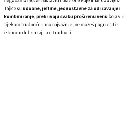
nego samo možeš nastaviti nositi one koje imaš oduvijek!
Tajice su
udobne
,
jeftine
,
jednostavne za održavanje i
kombiniranje
,
prekrivaju svaku proširenu venu
koja viri
tijekom trudnoće i ono najvažnije, ne možeš pogriješiti s
izborom dobrih tajica u trudnoći.