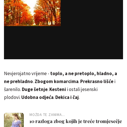
Nevjerojatno vrijeme -
toplo, a ne pretoplo, hladno, a
ne prehladno
.
Zbogom komarcima
.
Prekrasno lišće
i
šarenilo.
Duge šetnje
.
Kesteni
i ostali jesenski
plodovi.
Udobna odjeća
.
Dekica i čaj
.
MOŽDA TE ZANIMA...
10 razloga zbog kojih je treće tromjesečje