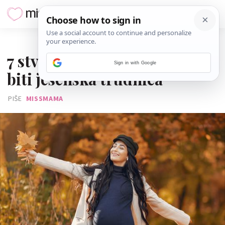
25. RUJNA 2025.
7 stvari zbog kojih je super
Sign in with Google
biti jesenska trudnica
PIŠE
MISSMAMA