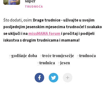
super
TRUDNOĆA
Što dodati, osim:
Drage trudnice - uživajte u svojim
posljednjim jesenskim mjesecima trudnoće! I svakako
se uključi i na
missMAMA forum
i pročitaj i podijeli
iskustva s drugim trudnicama i mamama!
#
godišnje doba
#
treće tromjesečje
#
trudnoća
#
trudnica
#
jesen