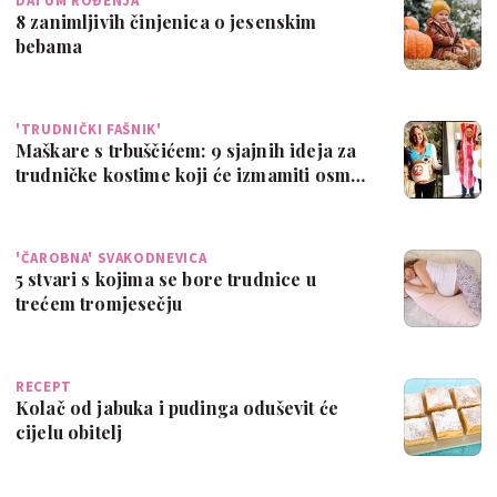
DATUM ROĐENJA
8 zanimljivih činjenica o jesenskim
bebama
'TRUDNIČKI FAŠNIK'
Maškare s trbuščićem: 9 sjajnih ideja za
trudničke kostime koji će izmamiti osm…
'ČAROBNA' SVAKODNEVICA
5 stvari s kojima se bore trudnice u
trećem tromjesečju
RECEPT
Kolač od jabuka i pudinga oduševit će
cijelu obitelj