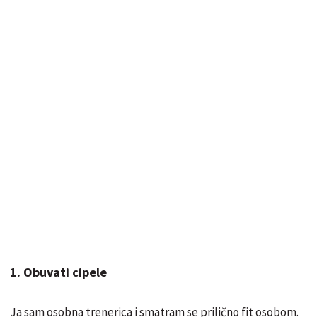
1. Obuvati cipele
Ja sam osobna trenerica i smatram se prilično fit osobom.