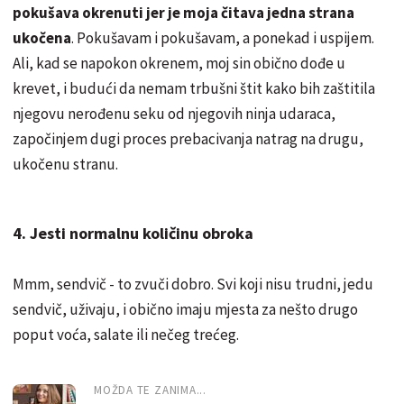
pokušava okrenuti jer je moja čitava jedna strana
ukočena
. Pokušavam i pokušavam, a ponekad i uspijem.
Ali, kad se napokon okrenem, moj sin obično dođe u
krevet, i budući da nemam trbušni štit kako bih zaštitila
njegovu nerođenu seku od njegovih ninja udaraca,
započinjem dugi proces prebacivanja natrag na drugu,
ukočenu stranu.
4. Jesti normalnu količinu obroka
Mmm, sendvič - to zvuči dobro. Svi koji nisu trudni, jedu
sendvič, uživaju, i obično imaju mjesta za nešto drugo
poput voća, salate ili nečeg trećeg.
MOŽDA TE ZANIMA...