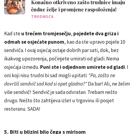
Konačno otkriveno zašto trudnice imaju
čudne želje i promjene raspoloženja!
TRUDNOĆA
Kad ste
u trećem tromjesečju
,
pojedete dva griza i
odmah se osjećate punom
, kao da ste upravo pojele 10
sendviča. I ovaj osjećaj ostaje dobrih par sati, dok, bez
ikakvog upozorenja, počinjete umirati od gladi. Nema
osjećaja između.
Puni ste i odjednom umirete od gladi
. I
oni koji nisu trudni bi sad mogli upitati:
"Pa, zašto ne
dovršiš sendvič sad kad si opet gladna?"
Da bar! Ali, ne želim
više sendvič! Sendvič je sada odvratan. Trebam nešto
drugo. Nešto što zahtijeva izlet u trgovinu ili posjet
restoranu. SADA!
5. Biti u blizini bilo čega s mirisom