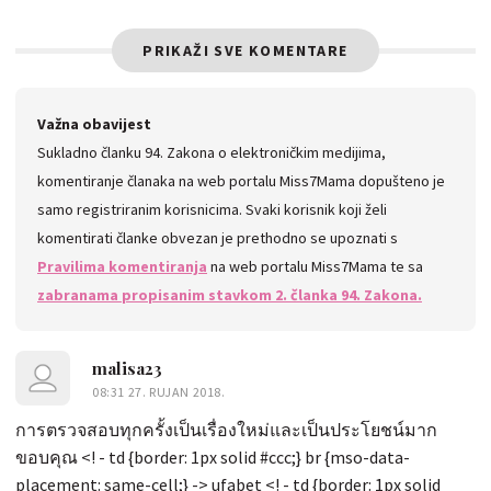
PRIKAŽI SVE KOMENTARE
Važna obavijest
Sukladno članku 94. Zakona o elektroničkim medijima,
komentiranje članaka na web portalu Miss7Mama dopušteno je
samo registriranim korisnicima. Svaki korisnik koji želi
komentirati članke obvezan je prethodno se upoznati s
Pravilima komentiranja
na web portalu Miss7Mama te sa
zabranama propisanim stavkom 2. članka 94. Zakona.
malisa23
08:31 27. RUJAN 2018.
การตรวจสอบทุกครั้งเป็นเรื่องใหม่และเป็นประโยชน์มาก
ขอบคุณ <! - td {border: 1px solid #ccc;} br {mso-data-
placement: same-cell;} -> ufabet <! - td {border: 1px solid