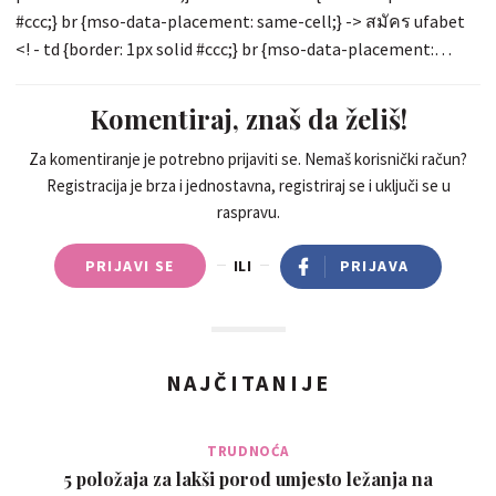
#ccc;} br {mso-data-placement: same-cell;} -> สมัคร ufabet
<! - td {border: 1px solid #ccc;} br {mso-data-placement:
same-cell;} -> ufabet : D
Komentiraj, znaš da želiš!
Za komentiranje je potrebno prijaviti se. Nemaš korisnički račun?
Registracija je brza i jednostavna, registriraj se i uključi se u
raspravu.
PRIJAVI SE
ILI
PRIJAVA
NAJČITANIJE
TRUDNOĆA
5 položaja za lakši porod umjesto ležanja na