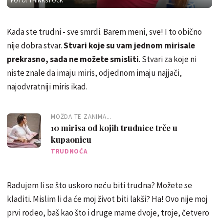
FOTO: THINKSTOCK
Kada ste trudni - sve smrdi. Barem meni, sve! I to obično
nije dobra stvar.
Stvari koje su vam jednom mirisale
prekrasno, sada ne možete smisliti
. Stvari za koje ni
niste znale da imaju miris, odjednom imaju najjači,
najodvratniji miris ikad.
MOŽDA TE ZANIMA...
10 mirisa od kojih trudnice trče u
kupaonicu
TRUDNOĆA
Radujem li se što uskoro neću biti trudna? Možete se
kladiti. Mislim li da će moj život biti lakši? Ha! Ovo nije moj
prvi rodeo, baš kao što i druge mame dvoje, troje, četvero