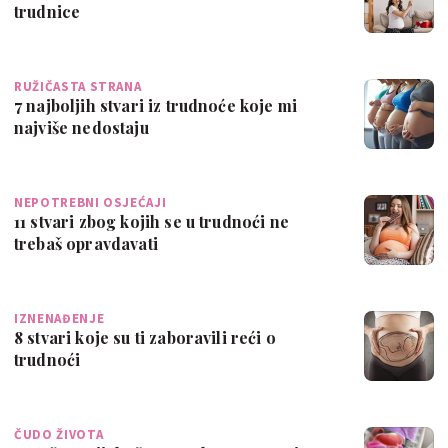
trudnice
RUŽIČASTA STRANA
7 najboljih stvari iz trudnoće koje mi
najviše nedostaju
NEPOTREBNI OSJEĆAJI
11 stvari zbog kojih se u trudnoći ne
trebaš opravdavati
IZNENAĐENJE
8 stvari koje su ti zaboravili reći o
trudnoći
ČUDO ŽIVOTA