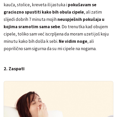
kauča, stolice, kreveta ili jastuka i
pokušavam se
graciozno spustiti kako bih obula cipele
, ali zatim
slijedi dobrih 7 minuta mojih
neuspješnih pokušaja u
kojima sramotim sama sebe
. Do trenutka kad obujem
cipele, toliko sam već iscrpljena da moram uzeti još koju
minutu kako bih došla k sebi.
Ne vidim noge
, ali
poprilično sam sigurna da su mi cipele na nogama.
2. Zaspati