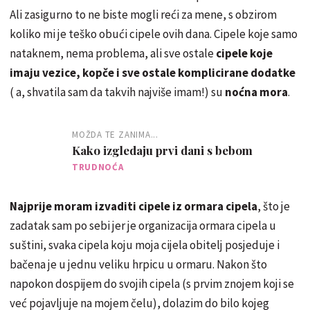
Ali zasigurno to ne biste mogli reći za mene, s obzirom
koliko mi je teško obući cipele ovih dana. Cipele koje samo
nataknem, nema problema, ali sve ostale
cipele koje
imaju vezice, kopče i sve ostale komplicirane dodatke
( a, shvatila sam da takvih najviše imam!) su
noćna mora
.
MOŽDA TE ZANIMA...
Kako izgledaju prvi dani s bebom
TRUDNOĆA
Najprije moram izvaditi cipele iz ormara cipela
, što je
zadatak sam po sebi jer je organizacija ormara cipela u
suštini, svaka cipela koju moja cijela obitelj posjeduje i
bačena je u jednu veliku hrpicu u ormaru. Nakon što
napokon dospijem do svojih cipela (s prvim znojem koji se
već pojavljuje na mojem čelu), dolazim do bilo kojeg