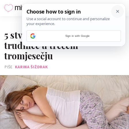
07. TRAVNJA 2021.
5 stvari s kojima se bore
Sign in with Google
trudnice u trećem
tromjesečju
PIŠE
KARINA ŠIŽDRAK