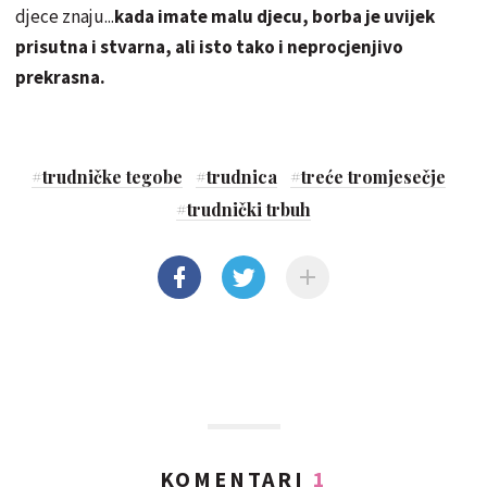
djece znaju...
kada imate malu djecu, borba je uvijek
prisutna i stvarna, ali isto tako i neprocjenjivo
prekrasna.
#
trudničke tegobe
#
trudnica
#
treće tromjesečje
#
trudnički trbuh
KOMENTARI
1