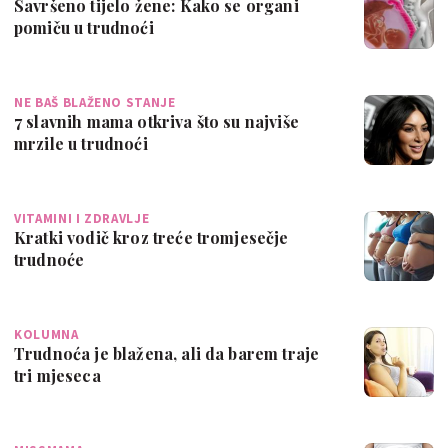
Savršeno tijelo žene: Kako se organi
pomiču u trudnoći
NE BAŠ BLAŽENO STANJE
7 slavnih mama otkriva što su najviše
mrzile u trudnoći
VITAMINI I ZDRAVLJE
Kratki vodič kroz treće tromjesečje
trudnoće
KOLUMNA
Trudnoća je blažena, ali da barem traje
tri mjeseca