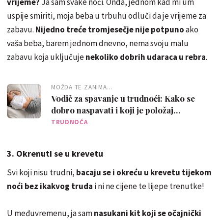
vrijeme?
Ja sam svake noći. Onda, jednom kad mi um
uspije smiriti, moja beba u trbuhu odluči da je vrijeme za
zabavu.
Nijedno treće tromjesečje nije potpuno
ako
vaša beba, barem jednom dnevno, nema svoju malu
zabavu koja uključuje
nekoliko dobrih udaraca u rebra
.
MOŽDA TE ZANIMA...
Vodič za spavanje u trudnoći: Kako se
dobro naspavati i koji je položaj
najsigurniji?
TRUDNOĆA
3. Okrenuti se u krevetu
Svi koji nisu trudni,
bacaju se i okreću u krevetu tijekom
noći bez ikakvog truda
i ni ne cijene te lijepe trenutke!
U međuvremenu, ja sam
nasukani kit koji se očajnički