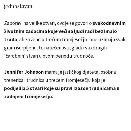
jednostavan
Zaboravi na velike stvari, ovdje se govori o
svakodnevnim
životnim zadacima koje većina ljudi radi bez imalo
truda
, ali za žene u trećem tromjesečju, one uzimaju svaki
gram iscrpljenosti, natečenosti, gladi i sto drugih
'čarobnih' stvari u ovom periodu trudnoće.
Jennifer Johnson
mama je jasličkog djeteta, osobna
trenerica i trudnica u trećem tromjesečju koja je
podijelila 5 stvari koje su pravi izazov trudnicama u
zadnjem tromjesečju.