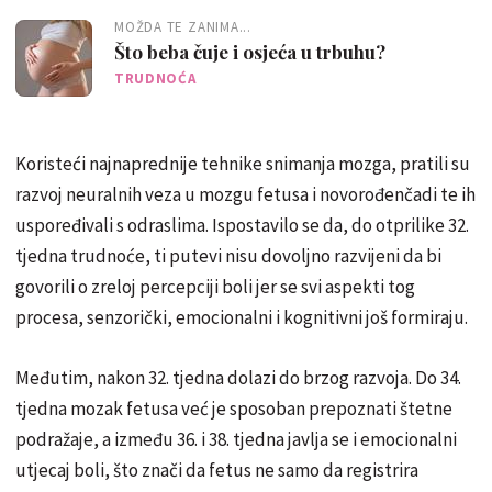
MOŽDA TE ZANIMA...
Što beba čuje i osjeća u trbuhu?
TRUDNOĆA
Koristeći najnaprednije tehnike snimanja mozga, pratili su
razvoj neuralnih veza u mozgu fetusa i novorođenčadi te ih
uspoređivali s odraslima. Ispostavilo se da, do otprilike 32.
tjedna trudnoće, ti putevi nisu dovoljno razvijeni da bi
govorili o zreloj percepciji boli jer se svi aspekti tog
procesa, senzorički, emocionalni i kognitivni još formiraju.
Međutim, nakon 32. tjedna dolazi do brzog razvoja. Do 34.
tjedna mozak fetusa već je sposoban prepoznati štetne
podražaje, a između 36. i 38. tjedna javlja se i emocionalni
utjecaj boli, što znači da fetus ne samo da registrira