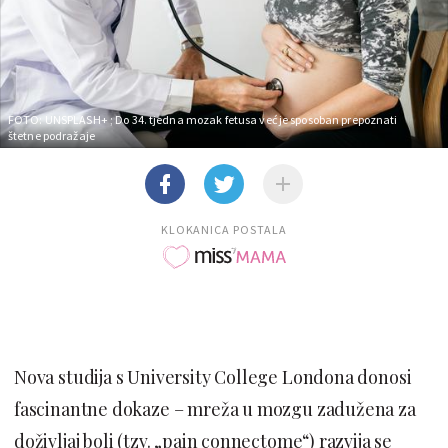
FOTO: UNSPLASH+
; Do 34. tjedna mozak fetusa već je sposoban prepoznati
štetne podražaje
KLOKANICA POSTALA
Nova studija s University College Londona donosi
fascinantne dokaze – mreža u mozgu zadužena za
doživljaj boli (tzv. „pain connectome“) razvija se