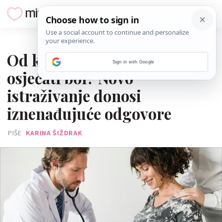
03. SRPNJA 2025.
Od kojeg tjedna fetus može
Sign in with Google
osjećati bol? Novo
istraživanje donosi
iznenađujuće odgovore
PIŠE
KARINA ŠIŽDRAK