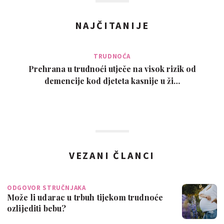
NAJČITANIJE
TRUDNOĆA
Prehrana u trudnoći utječe na visok rizik od
demencije kod djeteta kasnije u ži…
VEZANI ČLANCI
ODGOVOR STRUČNJAKA
Može li udarac u trbuh tijekom trudnoće
ozlijediti bebu?