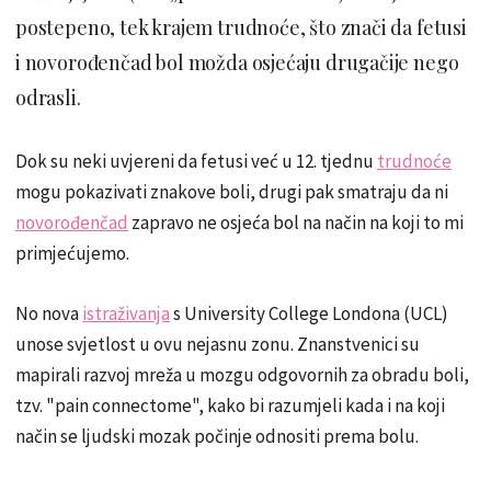
postepeno, tek krajem trudnoće, što znači da fetusi
i novorođenčad bol možda osjećaju drugačije nego
odrasli.
Dok su neki uvjereni da fetusi već u 12. tjednu
trudnoće
mogu pokazivati znakove boli, drugi pak smatraju da ni
novorođenčad
zapravo ne osjeća bol na način na koji to mi
primjećujemo.
No nova
istraživanja
s University College Londona (UCL)
unose svjetlost u ovu nejasnu zonu. Znanstvenici su
mapirali razvoj mreža u mozgu odgovornih za obradu boli,
tzv. "pain connectome", kako bi razumjeli kada i na koji
način se ljudski mozak počinje odnositi prema bolu.