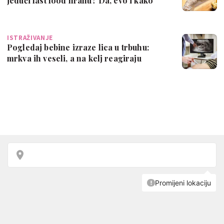
jedući fast food hranu? Da, evo i kako
točno
ISTRAŽIVANJE
Pogledaj bebine izraze lica u trbuhu:
mrkva ih veseli, a na kelj reagiraju
grim…