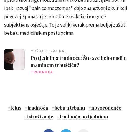
apsolutnom sigurnošću znati kako beba doživljava bol. Pa
ipak, razvoj "pain connectomea" daje znanstveni okvir koji
povezuje ponašanje, moždane reakcije i moguće
subjektivne osjećaje. To je veliki korak prema boljoj zaštiti
beba u medicinskim postupcima.
MOŽDA TE ZANIMA...
Po tjednima trudnoće: Što sve beba radi u
maminom trbuščiću?
TRUDNOĆA
#
fetus
#
trudnoća
#
beba u trbuhu
#
novorođenče
#
istraživanje
#
trudnoća po tjednima