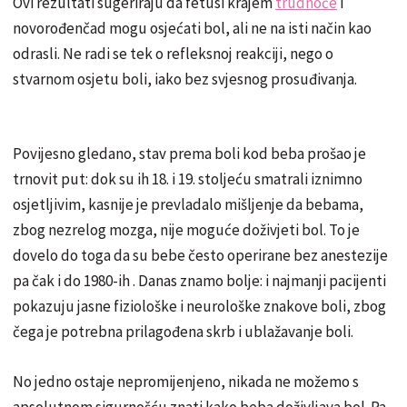
Ovi rezultati sugeriraju da fetusi krajem
trudnoće
i
novorođenčad mogu osjećati bol, ali ne na isti način kao
odrasli. Ne radi se tek o refleksnoj reakciji, nego o
stvarnom osjetu boli, iako bez svjesnog prosuđivanja.
Povijesno gledano, stav prema boli kod beba prošao je
trnovit put: dok su ih 18. i 19. stoljeću smatrali iznimno
osjetljivim, kasnije je prevladalo mišljenje da bebama,
zbog nezrelog mozga, nije moguće doživjeti bol. To je
dovelo do toga da su bebe često operirane bez anestezije
pa čak i do 1980-ih . Danas znamo bolje: i najmanji pacijenti
pokazuju jasne fiziološke i neurološke znakove boli, zbog
čega je potrebna prilagođena skrb i ublažavanje boli.
No jedno ostaje nepromijenjeno, nikada ne možemo s