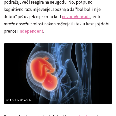
podražaj, već i reagira na neugodu. No, potpuno
kognitivno razumijevanje, spoznaja da "bol boli i nije
dobro" još uvijek nije zrelo kod
novorođenčadi
, jer te
mreže dosežu zrelost nakon rođenja ili tek u kasnijoj dobi,
prenosi
Independent
.
FOTO: UNSPLASH+