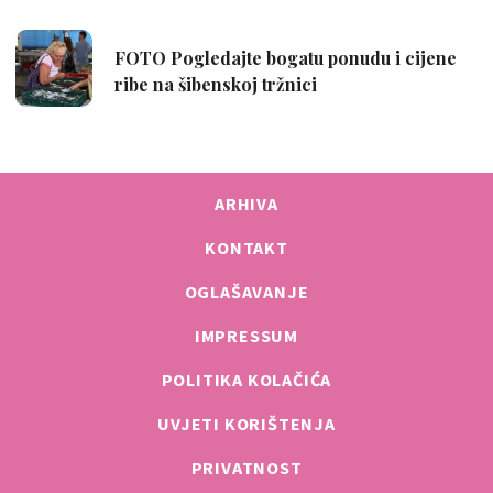
ARHIVA
KONTAKT
OGLAŠAVANJE
IMPRESSUM
POLITIKA KOLAČIĆA
UVJETI KORIŠTENJA
PRIVATNOST