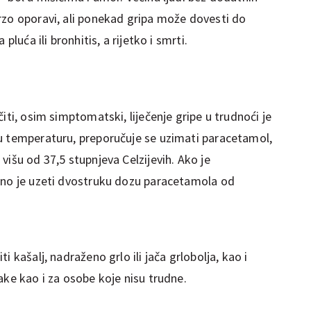
rzo oporavi, ali ponekad gripa može dovesti do
pluća ili bronhitis, a rijetko i smrti.
iti, osim simptomatski, liječenje gripe u trudnoći je
u temperaturu, preporučuje se uzimati paracetamol,
višu od 37,5 stupnjeva Celzijevih. Ako je
eno je uzeti dvostruku dozu paracetamola od
 kašalj, nadraženo grlo ili jača grlobolja, kao i
ake kao i za osobe koje nisu trudne.