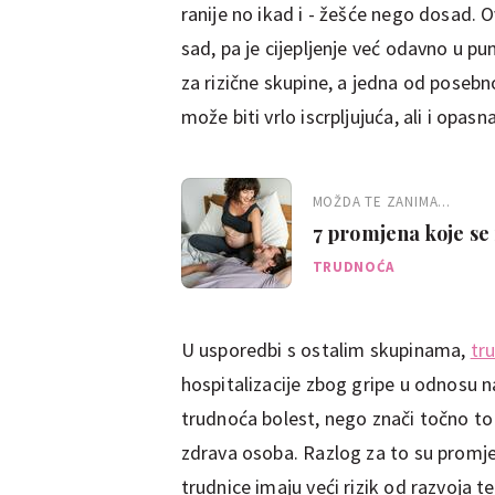
ranije no ikad i - žešće nego dosad.
sad, pa je cijepljenje već odavno u 
za rizične skupine, a jedna od posebno
može biti vrlo iscrpljujuća, ali i opasna
MOŽDA TE ZANIMA...
7 promjena koje se
TRUDNOĆA
U usporedbi s ostalim skupinama,
tr
hospitalizacije zbog gripe u odnosu n
trudnoća bolest, nego znači točno to
zdrava osoba. Razlog za to su promj
trudnice imaju veći rizik od razvoja te