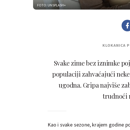
FOTO: UNSPLASH+
KLOKANICA 
Svake zime bez iznimke pojav
populaciji zahvaćajući neke
ugodna. Gripa najviše za
trudnoći 
Kao i svake sezone, krajem godine poj