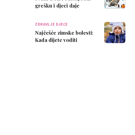
grešku i djeci daje
lijekove za snižavanje
temperatur…
ZDRAVLJE DJECE
Najčešće zimske bolesti:
Kada dijete voditi
liječniku?