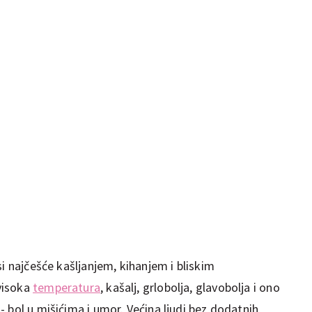
si najčešće kašljanjem, kihanjem i bliskim
visoka
temperatura
, kašalj, grlobolja, glavobolja i ono
 bol u mišićima i umor. Većina ljudi bez dodatnih