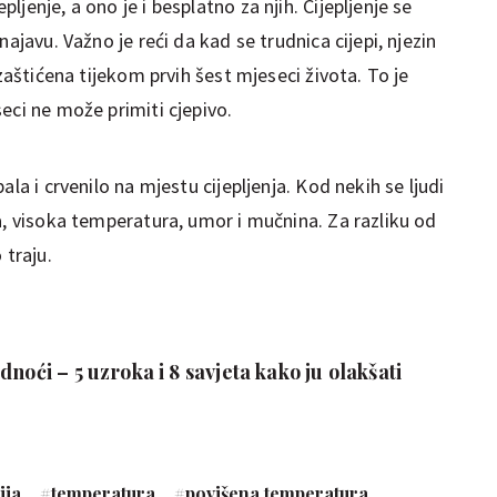
jenje, a ono je i besplatno za njih. Cijepljenje se
ajavu. Važno je reći da kad se trudnica cijepi, njezin
 zaštićena tijekom prvih šest mjeseci života. To je
eci ne može primiti cjepivo.
la i crvenilo na mjestu cijepljenja. Kod nekih se ljudi
a, visoka temperatura, umor i mučnina. Za razliku od
 traju.
noći – 5 uzroka i 8 savjeta kako ju olakšati
ija
#
temperatura
#
povišena temperatura