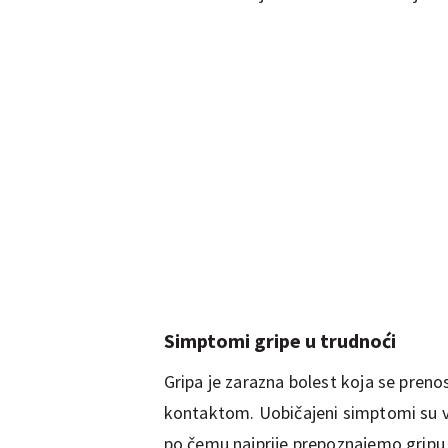
Simptomi gripe u trudnoći
Gripa je zarazna bolest koja se preno
kontaktom. Uobičajeni simptomi su 
po čemu najprije prepoznajemo gripu -