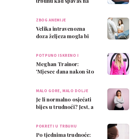
trbuhu kad spavaš na
leđima?
ZBOG ANEMIJE
Velika intravenozna
doza željeza mogla bi
biti rješenje za anemiju u
trudnoći d…
POTPUNO ISKRENO I
OTVORE…
Meghan Trainor:
'Mjesec dana nakon što
sam rodila imala sam
stalno napadaje pan…
MALO GORE, MALO DOLJE
Je li normalno osjećati
bijes u trudnoći? Jest, a
evo zašto se to događa
POKRETI U TRBUHU
Po tjednima trudnoće: