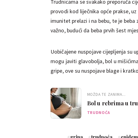
Trudnicama se svakako preporuča cijepl
provodi kod liječnika opće prakse, uz n
imunitet prelazi i na bebu, te je beba
važno, budući da beba prvih šest mjes
Uobičajene nuspojave cijepljenja su upa
mogu javiti glavobolja, bol u mišićim
gripe, ove su nuspojave blage i kratko
MOŽDA TE ZANIMA...
Bol u rebrima u trud
TRUDNOĆA
#
gripa
#
trudnoća
#
epidem