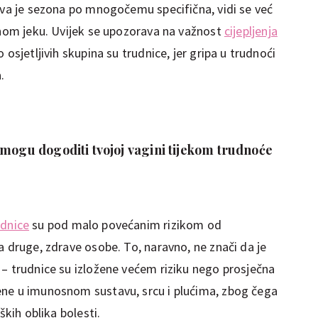
 Ova je sezona po mnogočemu specifična, vidi se već
punom jeku. Uvijek se upozorava na važnost
cijepljenja
 osjetljivih skupina su trudnice, jer gripa u trudnoći
.
 mogu dogoditi tvojoj vagini tijekom trudnoće
udnice
su pod malo povećanim rizikom od
a druge, zdrave osobe. To, naravno, ne znači da je
 – trudnice su izložene većem riziku nego prosječna
ene u imunosnom sustavu, srcu i plućima, zbog čega
ških oblika bolesti.