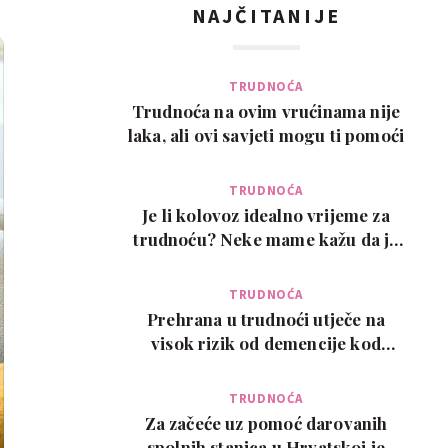
NAJČITANIJE
TRUDNOĆA
Trudnoća na ovim vrućinama nije
laka, ali ovi savjeti mogu ti pomoći
TRUDNOĆA
Je li kolovoz idealno vrijeme za
trudnoću? Neke mame kažu da je
pun pogodak
TRUDNOĆA
Prehrana u trudnoći utječe na
visok rizik od demencije kod
djeteta kasnije u ži…
TRUDNOĆA
Za začeće uz pomoć darovanih
spolnih stanica u Hrvatskoj je