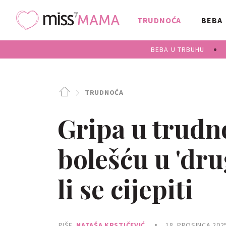
TRUDNOĆA
BEBA
BEBA U TRBUHU
TRUDNOĆA
Gripa u trudno
bolešću u 'dru
li se cijepiti
PIŠE
NATAŠA KRSTIČEVIĆ
18. PROSINCA 202