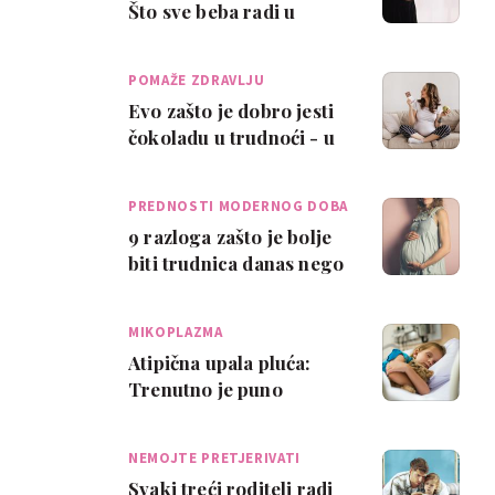
Što sve beba radi u
maminom trbuščiću?
POMAŽE ZDRAVLJU
Evo zašto je dobro jesti
čokoladu u trudnoći - u
razumnim količinama
PREDNOSTI MODERNOG DOBA
9 razloga zašto je bolje
biti trudnica danas nego
1980-ih
MIKOPLAZMA
Atipična upala pluća:
Trenutno je puno
bolesne djece - mogu je
prehodati, ali n…
NEMOJTE PRETJERIVATI
Svaki treći roditelj radi