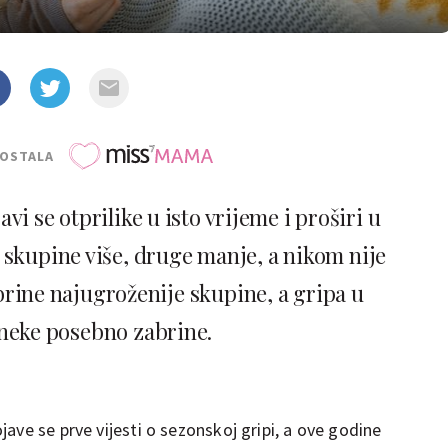
POSTALA
i se otprilike u isto vrijeme i proširi u
 skupine više, druge manje, a nikom nije
brine najugroženije skupine, a gripa u
neke posebno zabrine.
ave se prve vijesti o sezonskoj gripi, a ove godine