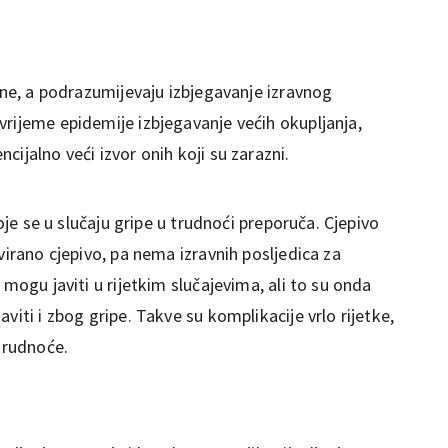
pine, a podrazumijevaju izbjegavanje izravnog
vrijeme epidemije izbjegavanje većih okupljanja,
ijalno veći izvor onih koji su zarazni.
koje se u slučaju gripe u trudnoći preporuča. Cjepivo
virano cjepivo, pa nema izravnih posljedica za
 mogu javiti u rijetkim slučajevima, ali to su onda
viti i zbog gripe. Takve su komplikacije vrlo rijetke,
 trudnoće.