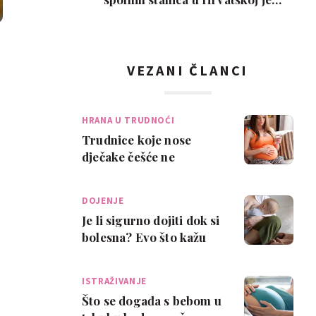
interes slab, a nem…
VEZANI ČLANCI
HRANA U TRUDNOĆI
Trudnice koje nose
dječake češće ne
podnose određenu
hranu
DOJENJE
Je li sigurno dojiti dok si
bolesna? Evo što kažu
stručnjaci
ISTRAŽIVANJE
Što se događa s bebom u