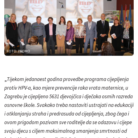
FOTO: PROMO
„
Tijekom jedanaest godina provedbe programa cijepljenja
protiv HPV-a, kao mjere prevencije raka vrata maternice, u
Zagrebu je cijepljeno 5631 djevojčica i dječaka osmih razreda
osnovne škole. Svakako treba nastaviti ustrajati na edukaciji
i otklanjanju straha i predrasuda od cijepljenja, zbog čega i
ovom prigodom pozivam sve roditelje da se odazovu i cijepe
svoju djecu s ciljem maksimalnog smanjenja smrtnosti od