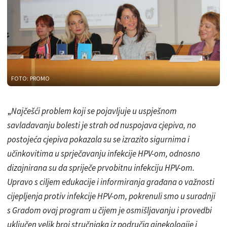
FOTO: PROMO
„
Najčešći problem koji se pojavljuje u uspješnom
savladavanju bolesti je strah od nuspojava cjepiva, no
postojeća cjepiva pokazala su se izrazito sigurnima i
učinkovitima u sprječavanju infekcije HPV-om, odnosno
dizajnirana su da spriječe prvobitnu infekciju HPV-om.
Upravo s ciljem edukacije i informiranja građana o važnosti
cijepljenja protiv infekcije HPV-om, pokrenuli smo u suradnji
s Gradom ovaj program u čijem je osmišljavanju i provedbi
uključen velik broj stručnjaka iz područja ginekologije i