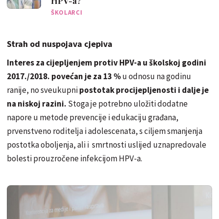
HPV-a?
ŠKOLARCI
Strah od nuspojava cjepiva
Interes za cijepljenjem protiv HPV-a u školskoj godini
2017./2018. povećan je za 13 %
u odnosu na godinu
ranije, no sveukupni
postotak procijepljenosti i dalje je
na niskoj razini.
Stoga je potrebno uložiti dodatne
napore u metode prevencije i edukaciju građana,
prvenstveno roditelja i adolescenata, s ciljem smanjenja
postotka oboljenja, ali i smrtnosti uslijed uznapredovale
bolesti prouzročene infekcijom HPV-a.