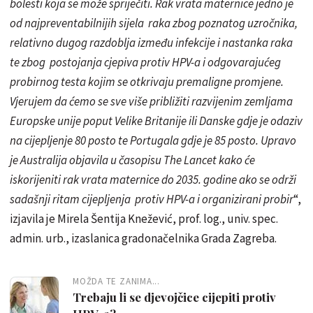
bolesti koja se može spriječiti. Rak vrata maternice jedno je
od najpreventabilnijih sijela raka zbog poznatog uzročnika,
relativno dugog razdoblja između infekcije i nastanka raka
te zbog postojanja cjepiva protiv HPV-a i odgovarajućeg
probirnog testa kojim se otkrivaju premaligne promjene.
Vjerujem da ćemo se sve više približiti razvijenim zemljama
Europske unije poput Velike Britanije ili Danske gdje je odaziv
na cijepljenje 80 posto te Portugala gdje je 85 posto. Upravo
je Australija objavila u časopisu The Lancet kako će
iskorijeniti rak vrata maternice do 2035. godine ako se održi
sadašnji ritam cijepljenja protiv HPV-a i organizirani probir
“,
izjavila je Mirela Šentija Knežević, prof. log., univ. spec.
admin. urb., izaslanica gradonačelnika Grada Zagreba.
MOŽDA TE ZANIMA...
Trebaju li se djevojčice cijepiti protiv