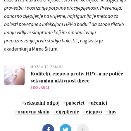
provedbu i postizanje potpune procijepljenosti. Prevencija,
odnosno cijepljenje na vrijeme, najsigurnija je metoda za
bolesti povezane s infekcijom HPV-a budući da osobe rijetko
imaju vidljive simptome koji im omogućavaju
prepoznavanje prvih stadija bolesti“
, naglasila je
akademkinja Mirna Šitum.
MOŽDA TE ZANIMA...
Roditelji, cjepivo protiv HPV-a ne potiče
seksualnu aktivnost djece
ŠKOLARCI
#
seksualni odgoj
#
pubertet
#
učenici
#
osnovna škola
#
cijepljenje
#
cjepivo
#
hpv