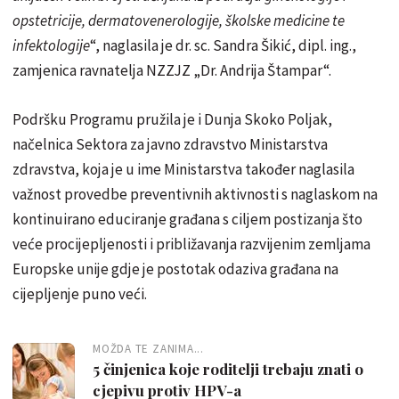
opstetricije, dermatovenerologije, školske medicine te
infektologije
“, naglasila je dr. sc. Sandra Šikić, dipl. ing.,
zamjenica ravnatelja NZZJZ „Dr. Andrija Štampar“.
Podršku Programu pružila je i Dunja Skoko Poljak,
načelnica Sektora za javno zdravstvo Ministarstva
zdravstva, koja je u ime Ministarstva također naglasila
važnost provedbe preventivnih aktivnosti s naglaskom na
kontinuirano educiranje građana s ciljem postizanja što
veće procijepljenosti i približavanja razvijenim zemljama
Europske unije gdje je postotak odaziva građana na
cijepljenje puno veći.
MOŽDA TE ZANIMA...
5 činjenica koje roditelji trebaju znati o
cjepivu protiv HPV-a