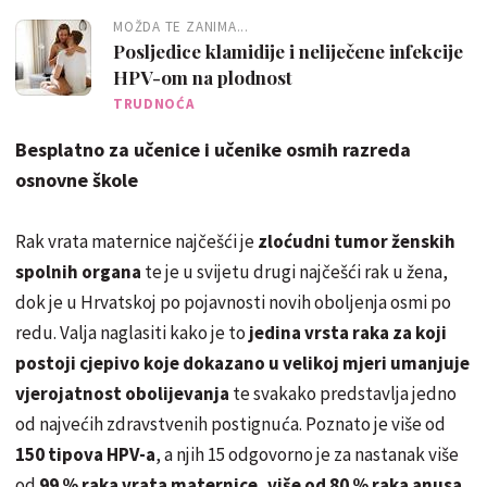
MOŽDA TE ZANIMA...
Posljedice klamidije i neliječene infekcije
HPV-om na plodnost
TRUDNOĆA
Besplatno za učenice i učenike osmih razreda
osnovne škole
Rak vrata maternice najčešći je
zloćudni tumor ženskih
spolnih organa
te je u svijetu drugi najčešći rak u žena,
dok je u Hrvatskoj po pojavnosti novih oboljenja osmi po
redu. Valja naglasiti kako je to
jedina vrsta raka za koji
postoji cjepivo koje dokazano u velikoj mjeri umanjuje
vjerojatnost obolijevanja
te svakako predstavlja jedno
od najvećih zdravstvenih postignuća. Poznato je više od
150 tipova HPV-a
, a njih 15 odgovorno je za nastanak više
od
99 % raka vrata maternice, više od 80 % raka anusa,