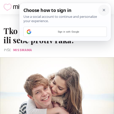
26. LISTOPADA 2018.
Tko ne bi cijepio svoju djecu
Sign in with Google
ili sebe protiv raka?
PIŠE
MISSMAMA