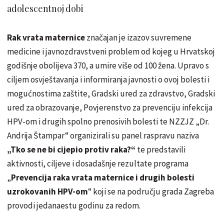
adolescentnoj dobi
Rak vrata maternice
značajan je izazov suvremene
medicine i javnozdravstveni problem od kojeg u Hrvatskoj
godišnje obolijeva 370, a umire više od 100 žena. Upravo s
ciljem osvještavanja i informiranja javnosti o ovoj bolesti i
mogućnostima zaštite, Gradski ured za zdravstvo, Gradski
ured za obrazovanje, Povjerenstvo za prevenciju infekcija
HPV-om i drugih spolno prenosivih bolesti te NZZJZ „Dr.
Andrija Štampar“ organizirali su panel raspravu naziva
„Tko se ne bi cijepio protiv raka?“
te predstavili
aktivnosti, ciljeve i dosadašnje rezultate programa
„
Prevencija raka vrata maternice i drugih bolesti
uzrokovanih HPV-om
“ koji se na području grada Zagreba
provodi jedanaestu godinu za redom.