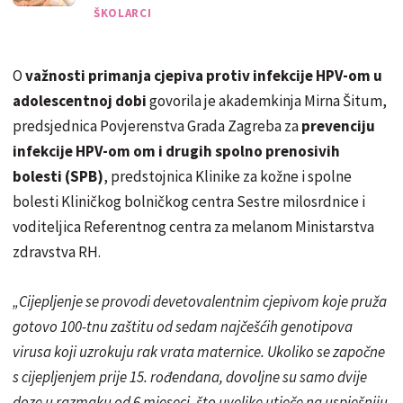
ŠKOLARCI
O
važnosti primanja cjepiva protiv infekcije HPV-om u
adolescentnoj dobi
govorila je akademkinja Mirna Šitum,
predsjednica Povjerenstva Grada Zagreba za
prevenciju
infekcije HPV-om om i drugih spolno prenosivih
bolesti (SPB)
, predstojnica Klinike za kožne i spolne
bolesti Kliničkog bolničkog centra Sestre milosrdnice i
voditeljica Referentnog centra za melanom Ministarstva
zdravstva RH.
„Cijepljenje se provodi devetovalentnim cjepivom koje pruža
gotovo 100-tnu zaštitu od sedam najčešćih genotipova
virusa koji uzrokuju rak vrata maternice. Ukoliko se započne
s cijepljenjem prije 15. rođendana, dovoljne su samo dvije
doze u razmaku od 6 mjeseci, što uvelike utječe na uspješniju