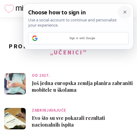
Sign in with Google
PRONAĐENO
60
REZULTATA ZA TAG
„UČENICI”
OD 2027.
Još jedna europska zemlja planira zabraniti
mobitele u školama
ZABRINJAVAJUĆE
Evo što su sve pokazali rezultati
nacionalnih ispita