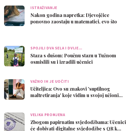
ISTRAŽIVANJE
Nakon godina napretka: Djevojčice
ponovno zaostaju u matematici, evo što
stoji …
SPOJILI DVA SELA I DVIJE…
Staza s dušom: Poučnu stazu u Tužnom
osmislili su i izradili učenici
VAŽNO IH JE UOČITI
Učiteljica: Ovo su znakovi 'suptilnog
maltretiranja' koje vidim u svojoj učioni…
VELIKA PROMJENA
Zbogom papirnatim svjedodžbama: Učenici
će dobivati digitalne svjedodžbe s QR k…