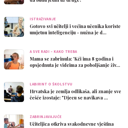
ISTRAŽIVANJE
Gotovo svi učitelji i većina učenika koriste
umjetnu inteligenciju - nužna je d…
A SVE RADI – KAKO TREBA
Mama se zabrinula: 'Kći ima 8 godina i
opsjednuta je videima za poboljšanje živ…
LABIRINT O ŠKOLSTVU
Hrvatska je zemlja odlikaša, ali znanje sve
češće izostaje: "Djecu se navikava …
ZABRINJAVAJUĆE
Učiteljica otkriva svakodnevne vještina