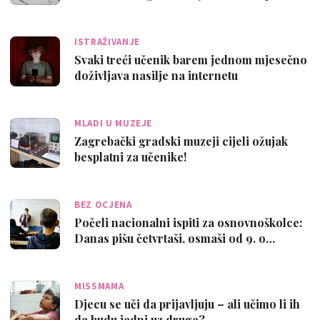
ISTRAŽIVANJE
Svaki treći učenik barem jednom mjesečno
doživljava nasilje na internetu
MLADI U MUZEJE
Zagrebački gradski muzeji cijeli ožujak
besplatni za učenike!
BEZ OCJENA
Počeli nacionalni ispiti za osnovnoškolce:
Danas pišu četvrtaši, osmaši od 9. o…
MISSMAMA
Djecu se uči da prijavljuju – ali učimo li ih
da budu jedni uz druge?