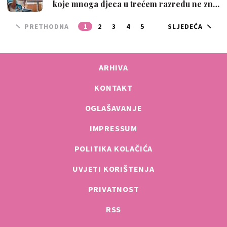
koje mnoga djeca u trećem razredu ne zn…
PRETHODNA
1
2
3
4
5
SLJEDEĆA
ARHIVA
KONTAKT
OGLAŠAVANJE
IMPRESSUM
POLITIKA KOLAČIĆA
UVJETI KORIŠTENJA
PRIVATNOST
RSS