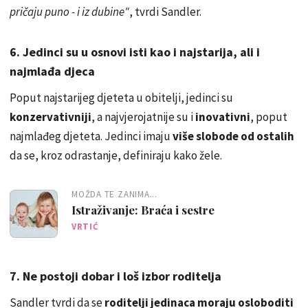
pričaju puno - i iz dubine"
, tvrdi Sandler.
6. Jedinci su u osnovi isti kao i najstarija, ali i
najmlađa djeca
Poput najstarijeg djeteta u obitelji, jedinci su
konzervativniji
, a najvjerojatnije su i
inovativni
, poput
najmlađeg djeteta. Jedinci imaju
više slobode od ostalih
da se, kroz odrastanje, definiraju kako žele.
MOŽDA TE ZANIMA...
Istraživanje: Braća i sestre
VRTIĆ
7. Ne postoji dobar i loš izbor roditelja
Sandler tvrdi da se
roditelji jedinaca moraju osloboditi