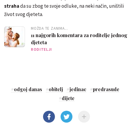
straha
da su zbog te svoje odluke, na neki način, uništili
život svog djeteta.
MOŽDA TE ZANIMA...
11 najgorih komentara za roditelje jednog
djeteta
RODITELJI
#
odgoj danas
#
obitelj
#
jedinac
#
predrasude
#
dijete