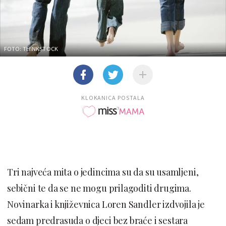
FOTO: THINKSTOCK
KLOKANICA POSTALA
Tri najveća mita o jedincima su da su usamljeni,
sebični te da se ne mogu prilagoditi drugima.
Novinarka i književnica Loren Sandler izdvojila je
sedam predrasuda o djeci bez braće i sestara