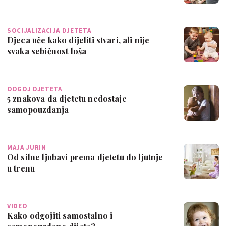
SOCIJALIZACIJA DJETETA
Djeca uče kako dijeliti stvari, ali nije
svaka sebičnost loša
ODGOJ DJETETA
5 znakova da djetetu nedostaje
samopouzdanja
MAJA JURIN
Od silne ljubavi prema djetetu do ljutnje
u trenu
VIDEO
Kako odgojiti samostalno i