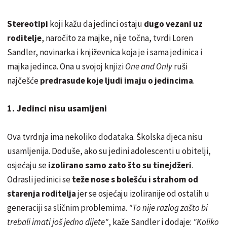
Stereotipi
koji kažu da jedinci ostaju
dugo vezani uz
roditelje
, naročito za majke, nije točna, tvrdi Loren
Sandler, novinarka i književnica koja je i sama jedinica i
majka jedinca. Ona u svojoj knjizi
One and Only
ruši
najčešće
predrasude koje ljudi imaju o jedincima
.
1. Jedinci nisu usamljeni
Ova tvrdnja ima nekoliko dodataka. Školska djeca nisu
usamljenija. Doduše, ako su jedini adolescenti u obitelji,
osjećaju se
izolirano samo zato što su tinejdžeri
.
Odrasli jedinici se
teže nose s bolešću i strahom od
starenja roditelja
jer se osjećaju izoliranije od ostalih u
generaciji sa sličnim problemima.
"To nije razlog zašto bi
trebali imati još jedno dijete"
, kaže Sandler i dodaje:
"Koliko