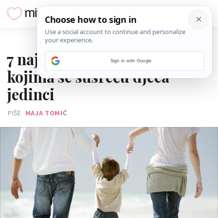
16. LIPNJA 2019.
7 najčešćih predrasuda s
Sign in with Google
kojima se susreću djeca
jedinci
PIŠE
MAJA TOMIĆ