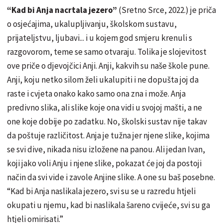
“Kad bi Anja nacrtala jezero”
(Sretno Srce, 2022.) je priča
o osjećajima, ukalupljivanju, školskom sustavu,
prijateljstvu, ljubavi... i u kojem god smjeru krenuli s
razgovorom, teme se samo otvaraju. Tolika je slojevitost
ove priče o djevojčici Anji. Anji, kakvih su naše škole pune.
Anji, koju netko silom želi ukalupiti i ne dopušta joj da
raste i cvjeta onako kako samo ona zna i može. Anja
predivno slika, ali slike koje ona vidi u svojoj mašti, a ne
one koje dobije po zadatku. No, školski sustav nije takav
da poštuje različitost. Anja je tužna jer njene slike, kojima
se svi dive, nikada nisu izložene na panou. Ali jedan Ivan,
koji jako voli Anju i njene slike, pokazat će joj da postoji
način da svi vide i zavole Anjine slike. A one su baš posebne.
“Kad bi Anja naslikala jezero, svi su se u razredu htjeli
okupati u njemu, kad bi naslikala šareno cvijeće, svi su ga
htjeli omirisati.”