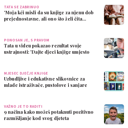
TATA SE ZABRINUO
'Moja kći misli da su knjige za njenu dob
prejednostavne, ali ono što želi čita…
PONOSAN JE, S PRAVOM
Tata u videu pokazao rezultat svoje
ustrajnosti: 'Dajte djeci knjige umjesto
ta…
MJESEC DJEČJE KNJIGE
Uzbudljive i edukativne slikovnice za
mlade istraživače, pustolove i sanjare
VAŽNO JE TO RADITI
9 načina kako možeš potaknuti pozitivno
razmišljanje kod svog djeteta