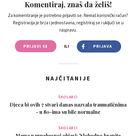
Komentiraj, znaš da želiš!
Za komentiranje je potrebno prijaviti se. Nemaš korisnički račun?
Registracija je brza i jednostavna, registriraj se i uključi se u
raspravu.
PRIJAVI SE
ILI
PRIJAVA
NAJČITANIJE
ŠKOLARCI
Djeca bi ovih 7 stvari danas nazvala traumatičnima
- u 80-ima su bile normalne
ŠKOLARCI
Mama u urnebesnoj objavi: 'Slobodno hranite