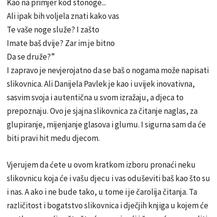
Kao na primjer kod stonoge...
Ali ipak bih voljela znati kako vas
Te vaše noge služe? I zašto
Imate baš dvije? Zar im je bitno
Da se druže?”
I zapravo je nevjerojatno da se baš o nogama može napisati
slikovnica. Ali Danijela Pavlek je kao i uvijek inovativna,
sasvim svoja i autentična u svom izražaju, a djeca to
prepoznaju. Ovo je sjajna slikovnica za čitanje naglas, za
glupiranje, mijenjanje glasova i glumu. I sigurna sam da će
biti pravi hit među djecom.
Vjerujem da ćete u ovom kratkom izboru pronaći neku
slikovnicu koja će i vašu djecu i vas oduševiti baš kao što su
i nas. A ako i ne bude tako, u tome i je čarolija čitanja. Ta
različitost i bogatstvo slikovnica i dječjih knjiga u kojem će