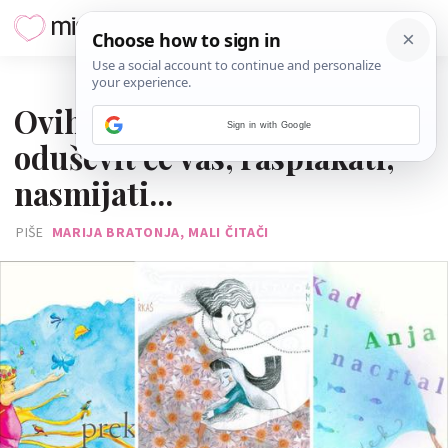
04. SIJEČNJA 2025.
Ovih 5 domaćih slikovnica
Sign in with Google
oduševit će vas, rasplakati,
nasmijati...
PIŠE
MARIJA BRATONJA, MALI ČITAČI