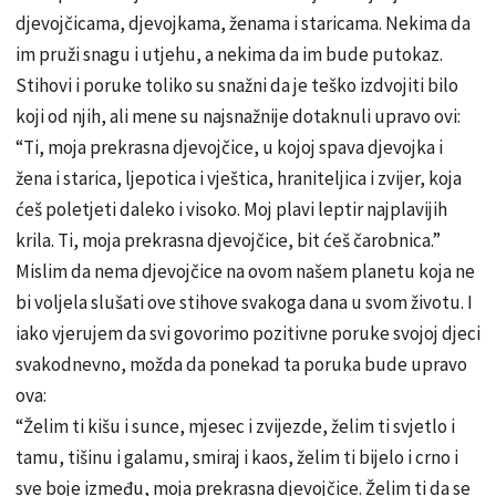
djevojčicama, djevojkama, ženama i staricama. Nekima da
im pruži snagu i utjehu, a nekima da im bude putokaz.
Stihovi i poruke toliko su snažni da je teško izdvojiti bilo
koji od njih, ali mene su najsnažnije dotaknuli upravo ovi:
“Ti, moja prekrasna djevojčice, u kojoj spava djevojka i
žena i starica, ljepotica i vještica, hraniteljica i zvijer, koja
ćeš poletjeti daleko i visoko. Moj plavi leptir najplavijih
krila. Ti, moja prekrasna djevojčice, bit ćeš čarobnica.”
Mislim da nema djevojčice na ovom našem planetu koja ne
bi voljela slušati ove stihove svakoga dana u svom životu. I
iako vjerujem da svi govorimo pozitivne poruke svojoj djeci
svakodnevno, možda da ponekad ta poruka bude upravo
ova:
“Želim ti kišu i sunce, mjesec i zvijezde, želim ti svjetlo i
tamu, tišinu i galamu, smiraj i kaos, želim ti bijelo i crno i
sve boje između, moja prekrasna djevojčice. Želim ti da se