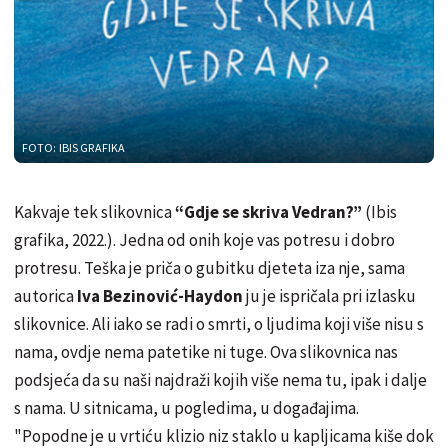
FOTO: IBIS GRAFIKA
Kakvaje tek slikovnica
“Gdje se skriva Vedran?”
(Ibis
grafika, 2022.). Jedna od onih koje vas potresu i dobro
protresu. Teška je priča o gubitku djeteta iza nje, sama
autorica
Iva Bezinović-Haydon
ju je ispričala pri izlasku
slikovnice. Ali iako se radi o smrti, o ljudima koji više nisu s
nama, ovdje nema patetike ni tuge. Ova slikovnica nas
podsjeća da su naši najdraži kojih više nema tu, ipak i dalje
s nama. U sitnicama, u pogledima, u događajima.
"Popodne je u vrtiću klizio niz staklo u kapljicama kiše dok