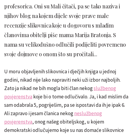
profesorica. Oni su Mali čitači, pa se tako naziva i
njihov blog na kojem dijele svoje prave male
recenzije slikovnica koje u dogovoru s mlađim
članovima obitelji piše mama Marija Bratonja. S
nama su velikodušno odlučili podijeliti povremeno
svoje dojmove o onom što su pročitali...
U moru objavljenih slikovnica i dječjih knjiga u jednoj
godini, nikad nije lako napraviti neki uži izbor najboljih.
Zato ja nikad ne bih mogla biti član nekog
službenog
povjerenstva
koje bi o tome odlučivalo. Ja, i kad mislim da
sam odabrala 5, pogriješim, pa se ispostavi da ih je ipak 6.
Ali zapravo i jesam članica nekog
neslužbenog
povjerenstva
, onog našeg obiteljskog, u kojem
demokratski odlučujemo koje su nas domaće slikovnice