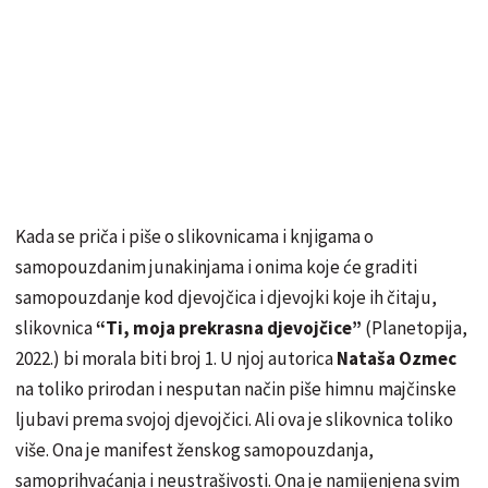
Kada se priča i piše o slikovnicama i knjigama o
samopouzdanim junakinjama i onima koje će graditi
samopouzdanje kod djevojčica i djevojki koje ih čitaju,
slikovnica
“Ti, moja prekrasna djevojčice”
(Planetopija,
2022.) bi morala biti broj 1. U njoj autorica
Nataša Ozmec
na toliko prirodan i nesputan način piše himnu majčinske
ljubavi prema svojoj djevojčici. Ali ova je slikovnica toliko
više. Ona je manifest ženskog samopouzdanja,
samoprihvaćanja i neustrašivosti. Ona je namijenjena svim