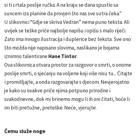
si ti crtala poslije ručka. A na kraju se dana spustio sa
suncem iza planine da provjeri što nas sve sutra čeka."
U slikovnici “Gdje se skriva Vedran” nema puno teksta. Ali
uvijek se teške priče najbolje napišu i opišu s malo riječi.
Zato ima mnogo ilustracija i duplerice bez teksta. Sve ono
što možda nije napisano slovima, naslikano je bojama
iznimno talentirane
Hane Tintor
.
Ova slikovnica otvara prostor za razgovor o smrti, o onome
poslije smrti, o sjećanju na voljene koji više nisu tu... Čitajte
i promišljajte, a onda razgovarajte s djecom. Nevjerojatno
je kako su ovakve priče njima potpuno prirodne i
svakodnevne, dok mi brinemo mogu li ih oni čitati, hoće li
im biti pretužne, preteške. Neće, vjerujte.
Čemu služe noge