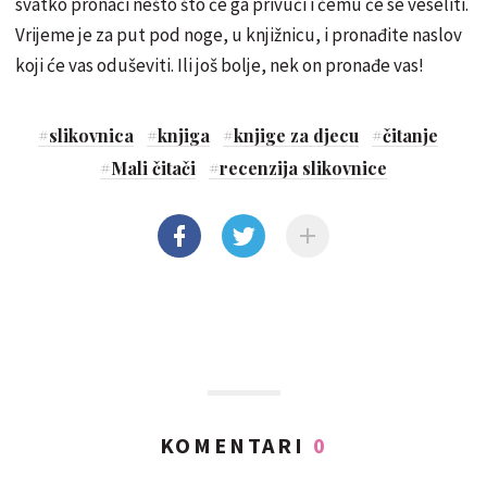
svatko pronaći nešto što će ga privući i čemu će se veseliti.
Vrijeme je za put pod noge, u knjižnicu, i pronađite naslov
koji će vas oduševiti. Ili još bolje, nek on pronađe vas!
#
slikovnica
#
knjiga
#
knjige za djecu
#
čitanje
#
Mali čitači
#
recenzija slikovnice
KOMENTARI
0