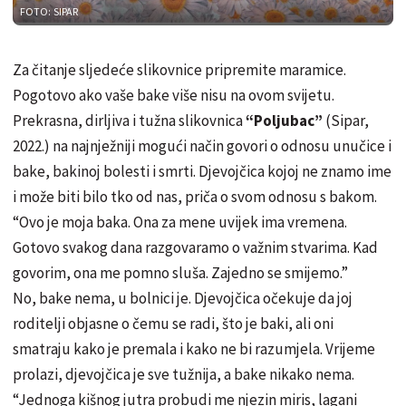
FOTO: SIPAR
Za čitanje sljedeće slikovnice pripremite maramice.
Pogotovo ako vaše bake više nisu na ovom svijetu.
Prekrasna, dirljiva i tužna slikovnica
“Poljubac”
(Sipar,
2022.) na najnježniji mogući način govori o odnosu unučice i
bake, bakinoj bolesti i smrti. Djevojčica kojoj ne znamo ime
i može biti bilo tko od nas, priča o svom odnosu s bakom.
“Ovo je moja baka. Ona za mene uvijek ima vremena.
Gotovo svakog dana razgovaramo o važnim stvarima. Kad
govorim, ona me pomno sluša. Zajedno se smijemo.”
No, bake nema, u bolnici je. Djevojčica očekuje da joj
roditelji objasne o čemu se radi, što je baki, ali oni
smatraju kako je premala i kako ne bi razumjela. Vrijeme
prolazi, djevojčica je sve tužnija, a bake nikako nema.
“Jednoga kišnog jutra probudi me njezin miris, lagani