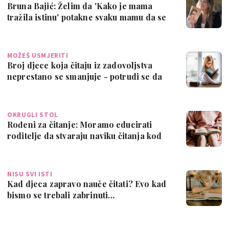
Bruna Bajić: Želim da 'Kako je mama
tražila istinu' potakne svaku mamu da se
sv…
MOŽEŠ USMJERITI
Broj djece koja čitaju iz zadovoljstva
neprestano se smanjuje - potrudi se da
i…
OKRUGLI STOL
Rođeni za čitanje: Moramo educirati
roditelje da stvaraju naviku čitanja kod
dj…
NISU SVI ISTI
Kad djeca zapravo nauče čitati? Evo kad
bismo se trebali zabrinuti…