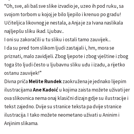
“Oh, sve, ali baš sve slike izvadio je, uzeo ih pod ruku, sa
svojom torbom u kojoj je bilo ljepilo i krenuo po gradu!
Učiteljica likovnog je nestala, a Anja je za Ivana naslikala
najljepšu sliku ikad. Ljubav...️
I oni su zakoračili u tu sliku i ostali tamo zauvijek...
I da su pred tom slikom ljudi zastajali i, hm, mora se
priznati, malo zavidjeli. Zbog ljepote i zbog vještine i zbog
toga što ljudi često u ljubavnu sliku uđu i izađu, a rijetko
ostanu zauvijek!”
Divna priča
Melite Rundek
zaokružena je jednako lijepim
ilustracijama
Ane Kadoić
u kojima zaista možete uživati jer
ova slikovnica nema onaj klasični dizajn gdje su ilustracije i
tekst zajedno. Dvije su stranice teksta pa dvije stranice
ilustracija. I tako možete neometano uživati u Aninim i
Anjinim slikama.