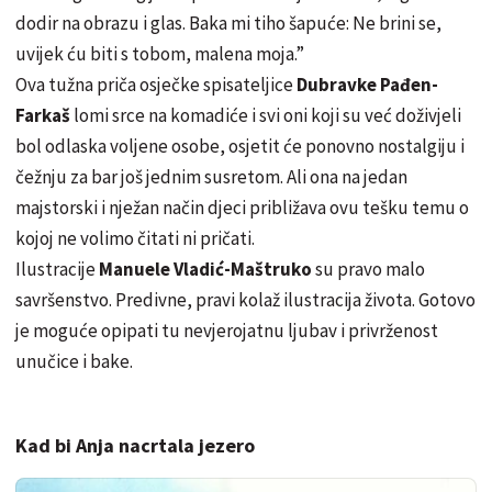
dodir na obrazu i glas. Baka mi tiho šapuće: Ne brini se,
uvijek ću biti s tobom, malena moja.”
Ova tužna priča osječke spisateljice
Dubravke Pađen-
Farkaš
lomi srce na komadiće i svi oni koji su već doživjeli
bol odlaska voljene osobe, osjetit će ponovno nostalgiju i
čežnju za bar još jednim susretom. Ali ona na jedan
majstorski i nježan način djeci približava ovu tešku temu o
kojoj ne volimo čitati ni pričati.
Ilustracije
Manuele Vladić-Maštruko
su pravo malo
savršenstvo. Predivne, pravi kolaž ilustracija života. Gotovo
je moguće opipati tu nevjerojatnu ljubav i privrženost
unučice i bake.
Kad bi Anja nacrtala jezero