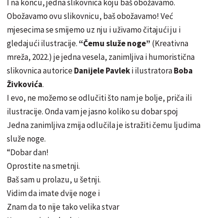
I na koncu, jedna slikovnica koju baš obožavamo.
Obožavamo ovu slikovnicu, baš obožavamo! Već
mjesecima se smijemo uz nju i uživamo čitajući ju i
gledajući ilustracije.
“Čemu služe noge”
(Kreativna
mreža, 2022.) je jedna vesela, zanimljiva i humoristična
slikovnica autorice
Danijele Pavlek
i ilustratora
Boba
Živkovića
.
I evo, ne možemo se odlučiti što nam je bolje, priča ili
ilustracije. Onda vam je jasno koliko su dobar spoj
Jedna zanimljiva zmija odlučila je istražiti čemu ljudima
služe noge.
“Dobar dan!
Oprostite na smetnji.
Baš sam u prolazu, u šetnji.
Vidim da imate dvije noge i
Znam da to nije tako velika stvar