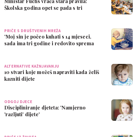
Ministar Fuchs vraća stara pravila:
Školska godina opet se pada s tri
jedinice!
PRIČE S DRUŠTVENIH MREŽA
'Moj sin je počeo kuhati s 14 mjeseci,
sada ima tri godine i redovito sprema
ob…
ALTERNATIVE KAŽNJAVANJU
10 stvari koje možeš napraviti kada želiš
kazniti dijete
ODGOJ DJECE
Discipliniranje djeteta: 'Namjerno
'razljuti' dijete'