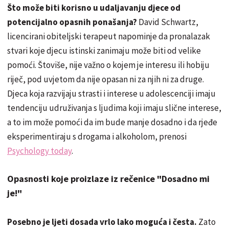
Što može biti korisno u udaljavanju djece od
potencijalno opasnih ponašanja?
David Schwartz,
licencirani obiteljski terapeut napominje da pronalazak
stvari koje djecu istinski zanimaju može biti od velike
pomoći. Štoviše, nije važno o kojem je interesu ili hobiju
riječ, pod uvjetom da nije opasan ni za njih ni za druge.
Djeca koja razvijaju strasti i interese u adolescenciji imaju
tendenciju udruživanja s ljudima koji imaju slične interese,
a to im može pomoći da im bude manje dosadno i da rjeđe
eksperimentiraju s drogama i alkoholom, prenosi
Psychology today
.
Opasnosti koje proizlaze iz rečenice "Dosadno mi
je!"
Posebno je ljeti dosada vrlo lako moguća i česta.
Zato