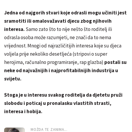
Jedna od najgorih stvari koje odrasli mogu učiniti jest
sramotiti ili omalovažavati djecu zbog njihovih
interesa.
Samo zato što to nije nešto što roditelj ili
odrasla osoba može razumjeti, ne znači da to nema
vrijednost. Mnogi od najrazličitijih interesa koje su djeca
voljela prije nekoliko desetljeća (stripovi o super
herojima, računalno programiranje, rap glazba)
postali su
neke od najvažnijih i najprofitabilnijih industrija u
svijetu.
Stoga je u interesu svakog roditelja da djetetu pruži
slobodu i poticaj u pronalasku vlastitih strasti,
interesa i hobija.
MOŽDA TE ZANIMA...