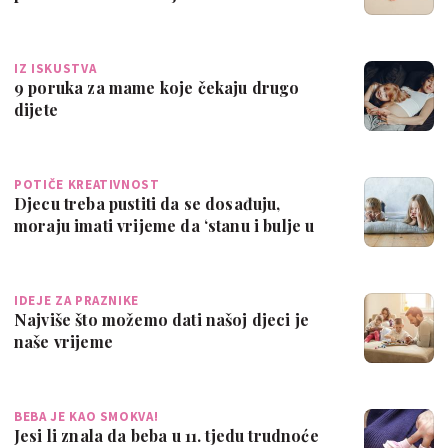
IZ ISKUSTVA
9 poruka za mame koje čekaju drugo
dijete
POTIČE KREATIVNOST
Djecu treba pustiti da se dosađuju,
moraju imati vrijeme da ‘stanu i bulje u
pr…
IDEJE ZA PRAZNIKE
Najviše što možemo dati našoj djeci je
naše vrijeme
BEBA JE KAO SMOKVA!
Jesi li znala da beba u 11. tjedu trudnoće