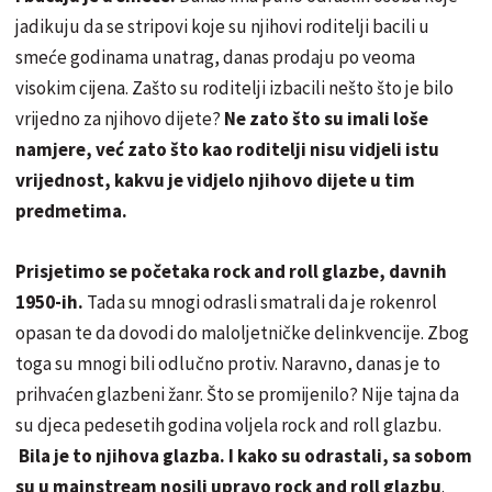
jadikuju da se stripovi koje su njihovi roditelji bacili u
smeće godinama unatrag, danas prodaju po veoma
visokim cijena. Zašto su roditelji izbacili nešto što je bilo
vrijedno za njihovo dijete?
Ne zato što su imali loše
namjere, već zato što kao roditelji nisu vidjeli istu
vrijednost, kakvu je vidjelo njihovo dijete u tim
predmetima.
Prisjetimo se početaka rock and roll glazbe, davnih
1950-ih.
Tada su mnogi odrasli smatrali da je rokenrol
opasan te da dovodi do maloljetničke delinkvencije. Zbog
toga su mnogi bili odlučno protiv. Naravno, danas je to
prihvaćen glazbeni žanr. Što se promijenilo? Nije tajna da
su djeca pedesetih godina voljela rock and roll glazbu.
Bila je to njihova glazba. I kako su odrastali, sa sobom
su u mainstream nosili upravo rock and roll glazbu
.