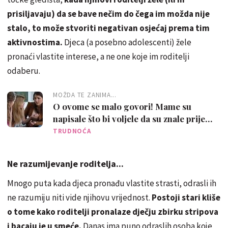
prisiljavaju) da se bave nečim do čega im možda nije
stalo, to može stvoriti negativan osjećaj prema tim
aktivnostima.
Djeca (a posebno adolescenti) žele
pronaći vlastite interese, a ne one koje im roditelji
odaberu.
MOŽDA TE ZANIMA...
O ovome se malo govori! Mame su
napisale što bi voljele da su znale prije
trudnoće
TRUDNOĆA
Ne razumijevanje roditelja...
Mnogo puta kada djeca pronađu vlastite strasti, odrasli ih
ne razumiju niti vide njihovu vrijednost.
Postoji stari kliše
o tome kako roditelji pronalaze dječju zbirku stripova
i bacaju je u smeće.
Danas ima puno odraslih osoba koje