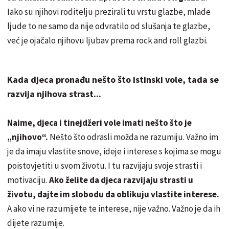
Iako su njihovi roditelju prezirali tu vrstu glazbe, mlade
ljude to ne samo da nije odvratilo od slušanja te glazbe,
već je ojačalo njihovu ljubav prema rock and roll glazbi.
Kada djeca pronađu nešto što istinski vole, tada se
razvija njihova strast...
Naime, djeca i tinejdžeri vole imati nešto što je
„njihovo“.
Nešto što odrasli možda ne razumiju. Važno im
je da imaju vlastite snove, ideje i interese s kojima se mogu
poistovjetiti u svom životu. I tu razvijaju svoje strasti i
motivaciju.
Ako želite da djeca razvijaju strasti u
životu, dajte im slobodu da oblikuju vlastite interese.
A ako vi ne razumijete te interese, nije važno. Važno je da ih
dijete razumije.