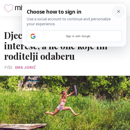
05. SRPNJA 2025.
Djeca trebaju pronaći vlastite
Sign in with Google
interese, a ne one koje im
roditelji odaberu
PIŠE
EMA JURIĆ