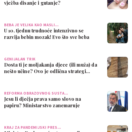
vježba disanje i gutanje?
BEBA JE VELIKA KAO MASLI…
U 10. tjednu trudnoće intenzivno se
razvija bebin mozak! Evo što sve beba
sada …
GENIJALAN TRIK
Dosta ti je moljakanja djece (ili muža) da
nešto učine? Ovo je odlična strategi…
REFORMA OBRAZOVNOG SUSTA…
Jesu li dječja prava samo slovo na
papiru? Ministarstvo zanemaruje
predškolsku …
KRAJ ZA PANDEMIJSKI PRES…