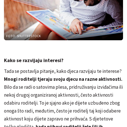
FOTO: SHUTTERSTOCK
Kako se razvijaju interesi?
Tada se postavlja pitanje, kako djeca razvijaju te interese?
Mnogi roditelji tjeraju svoju djecu na razne aktivnosti.
Bilo da se radi o satovima plesa, pridruživanju izviđačima ili
nekoj drugoj organiziranoj aktivnosti, često aktivnosti
odabiru roditelji. To je sjajno ako je dijete uzbuđeno zbog
onoga što radi, međutim, često je roditelj taj koji odabere
aktivnost koju dijete zapravo ne prihvaća. S djetetove
točke gledišta,
kada njihovi roditelji žele (ili ih