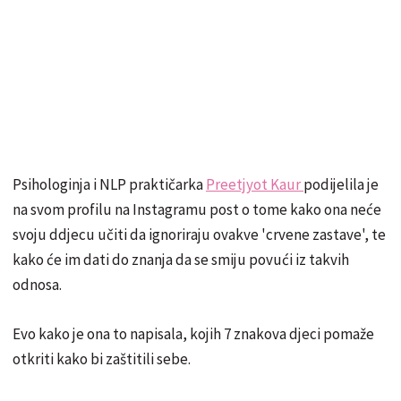
Psihologinja i NLP praktičarka
Preetjyot Kaur
podijelila je
na svom profilu na Instagramu post o tome kako ona neće
svoju ddjecu učiti da ignoriraju ovakve 'crvene zastave', te
kako će im dati do znanja da se smiju povući iz takvih
odnosa.
Evo kako je ona to napisala, kojih 7 znakova djeci pomaže
otkriti kako bi zaštitili sebe.