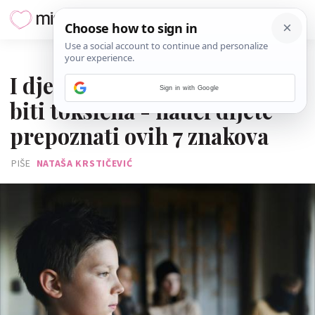
28. SRPNJA 2025.
I dječja prijateljstva mogu
Sign in with Google
biti toksična - nauči dijete
prepoznati ovih 7 znakova
PIŠE
NATAŠA KRSTIČEVIĆ