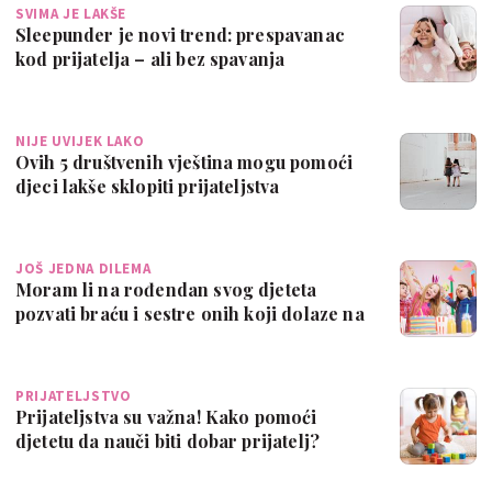
SVIMA JE LAKŠE
Sleepunder je novi trend: prespavanac
kod prijatelja – ali bez spavanja
NIJE UVIJEK LAKO
Ovih 5 društvenih vještina mogu pomoći
djeci lakše sklopiti prijateljstva
JOŠ JEDNA DILEMA
Moram li na rođendan svog djeteta
pozvati braću i sestre onih koji dolaze na
pr…
PRIJATELJSTVO
Prijateljstva su važna! Kako pomoći
djetetu da nauči biti dobar prijatelj?