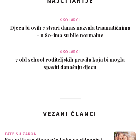
NAJČITANIJE
ŠKOLARCI
Djeca bi ovih 7 stvari danas nazvala traumatičnima
- u 80-ima su bile normalne
ŠKOLARCI
7 old school roditeljskih pravila koja bi mogla
spasiti današnju djecu
VEZANI ČLANCI
TATE SU ZAKON
Evo od koga djeca uče kako se sklapaju i