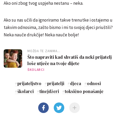
Ako oni zbog tvog uspjeha nestanu – neka.
Ako su nas učili da ignoriramo takve trenutke i ostajemo u
takvim odnosima, zašto bismo i mi to svojoj djeci priuštili?
Neka nauče drukčije! Neka nauče bolje!
MOŽDA TE ZANIMA...
Što napraviti kad shvatiš da neki prijatelj
loše utječe na tvoje dijete
ŠKOLARCI
#
prijateljstvo
#
prijatelji
#
djeca
#
odnosi
#
školarci
#
tinejdžeri
#
toksično ponašanje