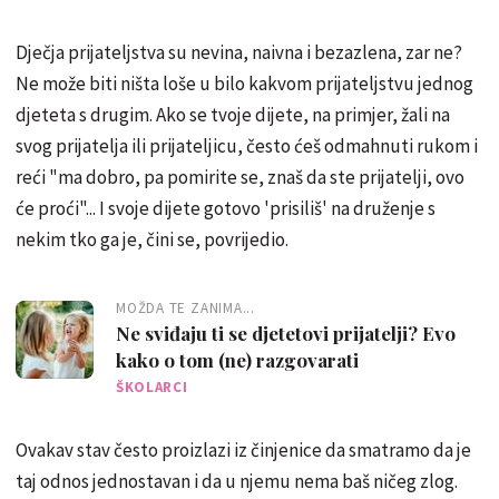
Dječja prijateljstva su nevina, naivna i bezazlena, zar ne?
Ne može biti ništa loše u bilo kakvom prijateljstvu jednog
djeteta s drugim. Ako se tvoje dijete, na primjer, žali na
svog prijatelja ili prijateljicu, često ćeš odmahnuti rukom i
reći "ma dobro, pa pomirite se, znaš da ste prijatelji, ovo
će proći"... I svoje dijete gotovo 'prisiliš' na druženje s
nekim tko ga je, čini se, povrijedio.
MOŽDA TE ZANIMA...
Ne sviđaju ti se djetetovi prijatelji? Evo
kako o tom (ne) razgovarati
ŠKOLARCI
Ovakav stav često proizlazi iz činjenice da smatramo da je
taj odnos jednostavan i da u njemu nema baš ničeg zlog.