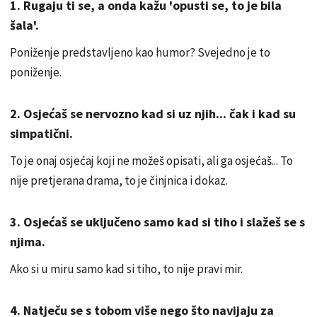
1. Rugaju ti se, a onda kažu 'opusti se, to je bila
šala'.
Poniženje predstavljeno kao humor? Svejedno je to
poniženje.
2. Osjećaš se nervozno kad si uz njih... čak i kad su
simpatični.
To je onaj osjećaj koji ne možeš opisati, ali ga osjećaš... To
nije pretjerana drama, to je činjnica i dokaz.
3. Osjećaš se uključeno samo kad si tiho i slažeš se s
njima.
Ako si u miru samo kad si tiho, to nije pravi mir.
4. Natječu se s tobom više nego što navijaju za