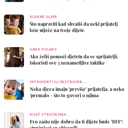
HLADNE GLAVE
Što napraviti kad shvatiš da neki prijatelj
loše utječe na tvoje dijete
SAMO POLAKO
Ako želiš pomoći djetetu da se sprijatelji,
iskoristi ove 3 nenametljive taktike
INTROVERTI ILI EKSTROVER…
Neka djeca imaju 'previše' prijatelja, a neka
'premalo - što to govori o njima
RIJEČ STRUČNJAKA
Evo zašto nije dobro da ti dijete bude 'BFF':
stručnjaci su objasnili