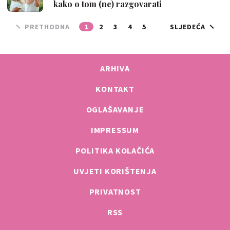
kako o tom (ne) razgovarati
PRETHODNA
1
2
3
4
5
SLJEDEĆA
ARHIVA
KONTAKT
OGLAŠAVANJE
IMPRESSUM
POLITIKA KOLAČIĆA
UVJETI KORIŠTENJA
PRIVATNOST
RSS