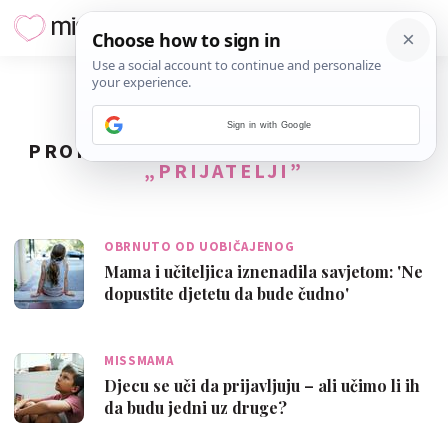
Sign in with Google
PRONAĐENO
59
REZULTATA ZA TAG
„PRIJATELJI”
OBRNUTO OD UOBIČAJENOG
Mama i učiteljica iznenadila savjetom: 'Ne
dopustite djetetu da bude čudno'
MISSMAMA
Djecu se uči da prijavljuju – ali učimo li ih
da budu jedni uz druge?