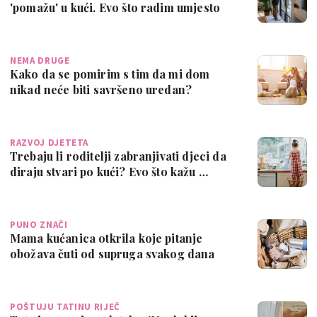
'pomažu' u kući. Evo što radim umjesto
tog
NEMA DRUGE
Kako da se pomirim s tim da mi dom
nikad neće biti savršeno uredan?
RAZVOJ DJETETA
Trebaju li roditelji zabranjivati djeci da
diraju stvari po kući? Evo što kažu …
PUNO ZNAČI
Mama kućanica otkrila koje pitanje
obožava čuti od supruga svakog dana
kad dođe…
POŠTUJU TATINU RIJEČ