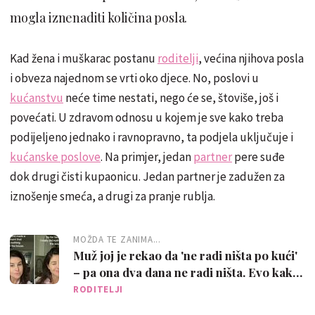
mogla iznenaditi količina posla.
Kad žena i muškarac postanu
roditelji
, većina njihova posla
i obveza najednom se vrti oko djece. No, poslovi u
kućanstvu
neće time nestati, nego će se, štoviše, još i
povećati. U zdravom odnosu u kojem je sve kako treba
podijeljeno jednako i ravnopravno, ta podjela uključuje i
kućanske poslove
. Na primjer, jedan
partner
pere suđe
dok drugi čisti kupaonicu. Jedan partner je zadužen za
iznošenje smeća, a drugi za pranje rublja.
MOŽDA TE ZANIMA...
Muž joj je rekao da 'ne radi ništa po kući'
– pa ona dva dana ne radi ništa. Evo kako
to izgleda
RODITELJI