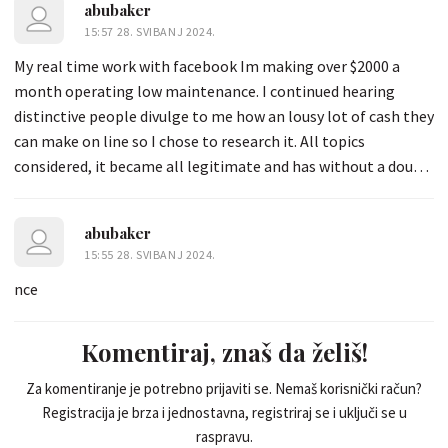
abubaker
15:57 28. SVIBANJ 2024.
My real time work with facebook Im making over $2000 a
month operating low maintenance. I continued hearing
distinctive people divulge to me how an lousy lot of cash they
can make on line so I chose to research it. All topics
considered, it became all legitimate and has without a doubt
changed my life. For more statistics →→→→
www.earn54.com
abubaker
15:55 28. SVIBANJ 2024.
nce
Komentiraj, znaš da želiš!
Za komentiranje je potrebno prijaviti se. Nemaš korisnički račun?
Registracija je brza i jednostavna, registriraj se i uključi se u
raspravu.