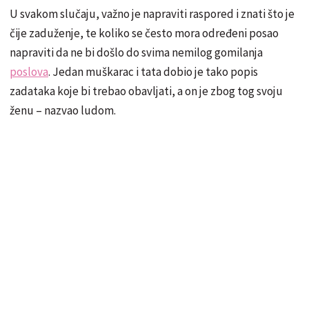
U svakom slučaju, važno je napraviti raspored i znati što je
čije zaduženje, te koliko se često mora određeni posao
napraviti da ne bi došlo do svima nemilog gomilanja
poslova
. Jedan muškarac i tata dobio je tako popis
zadataka koje bi trebao obavljati, a on je zbog tog svoju
ženu – nazvao ludom.