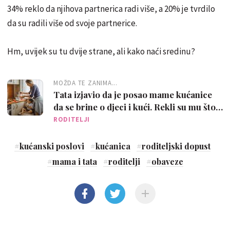
34% reklo da njihova partnerica radi više, a 20% je tvrdilo
da su radili više od svoje partnerice.
Hm, uvijek su tu dvije strane, ali kako naći sredinu?
MOŽDA TE ZANIMA...
Tata izjavio da je posao mame kućanice
da se brine o djeci i kući. Rekli su mu što
misle
RODITELJI
#
kućanski poslovi
#
kućanica
#
roditeljski dopust
#
mama i tata
#
roditelji
#
obaveze