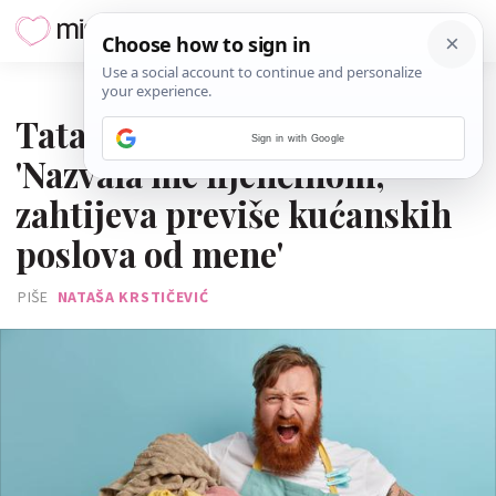
27. SVIBNJA 2024.
Tata nazvao mamu 'ludom':
Sign in with Google
'Nazvala me lijenčinom,
zahtijeva previše kućanskih
poslova od mene'
PIŠE
NATAŠA KRSTIČEVIĆ