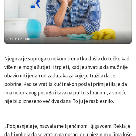
FOTO: FREEPIK
Njegova je supruga u nekom trenutku došla do točke kad
više nije mogla šutjeti i trpjeti, kad je shvatila da muž nije
obavio niti jedan od zadataka za koje je tražila da se
pobrine. Kad se vratila kući nakon posla i primijetila je da
ima neopranog posuđa i tava na pultu s hranom, a smeće
nije bilo izneseno već dva dana. To ju je razbjesnilo.
„Pobjesnjela je, nazvala me lijenčinom i ljigavcem. Rekla je
da bi voljela da se vratim na posao jer u njezinim očima loše