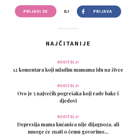
PRIJAVI SE
ILI
PRIJAVA
NAJČITANIJE
RODITELJI
12 komentara koji mladim mamama idu na živce
RODITELJI
Ovo je 5 najvećih pogrešaka koji rade bake i
djedovi
RODITELJI
Depresija mama kućanica nije dijagnoza, ali
mnoge će znati o čemu govorimo…