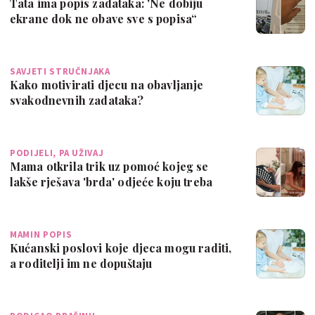
Tata ima popis zadataka: 'Ne dobiju
ekrane dok ne obave sve s popisa“
SAVJETI STRUČNJAKA
Kako motivirati djecu na obavljanje
svakodnevnih zadataka?
PODIJELI, PA UŽIVAJ
Mama otkrila trik uz pomoć kojeg se
lakše rješava 'brda' odjeće koju treba
posp…
MAMIN POPIS
Kućanski poslovi koje djeca mogu raditi,
a roditelji im ne dopuštaju