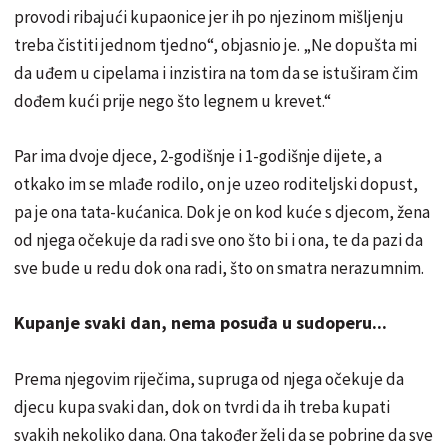
provodi ribajući kupaonice jer ih po njezinom mišljenju
treba čistiti jednom tjedno“, objasnio je. „Ne dopušta mi
da uđem u cipelama i inzistira na tom da se istuširam čim
dođem kući prije nego što legnem u krevet.“
Par ima dvoje djece, 2-godišnje i 1-godišnje dijete, a
otkako im se mlađe rodilo, on je uzeo roditeljski dopust,
pa je ona tata-kućanica. Dok je on kod kuće s djecom, žena
od njega očekuje da radi sve ono što bi i ona, te da pazi da
sve bude u redu dok ona radi, što on smatra nerazumnim.
Kupanje svaki dan, nema posuđa u sudoperu...
Prema njegovim riječima, supruga od njega očekuje da
djecu kupa svaki dan, dok on tvrdi da ih treba kupati
svakih nekoliko dana. Ona također želi da se pobrine da sve