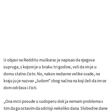
U objavi na Redditu muškarac je napisao da njegova
supruga, s kojom je u braku tri godine, voli da im je u
domu stalno čisto. No, nakon nedavne velike svađe, na
kraju ju je nazvao „ludom“ zbog načina na koji želi da im se
dom održava i čisti.
„Ona mrzi posuđe u sudoperu dok ja nemam problema s
tim da ga ostavim da odstoji nekoliko dana. Slobodne dane