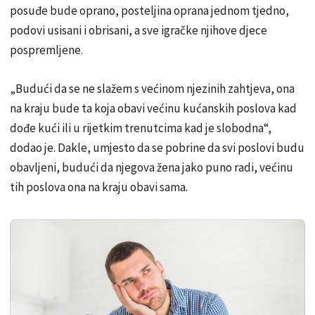
posuđe bude oprano, posteljina oprana jednom tjedno,
podovi usisani i obrisani, a sve igračke njihove djece
pospremljene.
„Budući da se ne slažem s većinom njezinih zahtjeva, ona
na kraju bude ta koja obavi većinu kućanskih poslova kad
dođe kući ili u rijetkim trenutcima kad je slobodna“,
dodao je. Dakle, umjesto da se pobrine da svi poslovi budu
obavljeni, budući da njegova žena jako puno radi, većinu
tih poslova ona na kraju obavi sama.