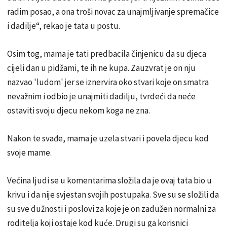
radim posao, a ona troši novac za unajmljivanje spremačice
i dadilje“, rekao je tata u postu.
Osim tog, mama je tati predbacila činjenicu da su djeca
cijeli dan u pidžami, te ih ne kupa. Zauzvrat je on nju
nazvao 'ludom' jer se iznervira oko stvari koje on smatra
nevažnim i odbio je unajmiti dadilju, tvrdeći da neće
ostaviti svoju djecu nekom koga ne zna.
Nakon te svađe, mama je uzela stvari i povela djecu kod
svoje mame.
Većina ljudi se u komentarima složila da je ovaj tata bio u
krivu i da nije svjestan svojih postupaka. Sve su se složili da
su sve dužnosti i poslovi za koje je on zadužen normalni za
roditelja koji ostaje kod kuće. Drugi su ga korisnici