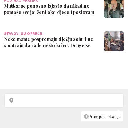
PODIGAO PRAŠINU
Muškarac ponosno izjavio da nikad ne
pomaže svojoj ženi oko djece i poslova u
k…
STAVOVI SU OPREČNI
Neke mame pospremaju dječju sobu i ne
smatraju da rade nešto krivo. Druge se
ne…