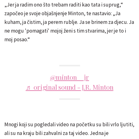
„Jer ja radim ono što trebam raditi kao tata i suprug,“
započeo je svoje objašnjenje Minton, te nastavio: „Ja
kuham, ja čistim, ja perem rublje. Ja se brinem za djecu. Ja
ne mogu 'pomagati' mojoj ženi s tim stvarima, jer je to i
moj posao.“
@minton__jr
♬ original sound - J.R. Minton
Mnogi koji su pogledali video na početku su bili vrlo ljutiti,
ali su na kraju bili zahvalni za taj video. Jedna je