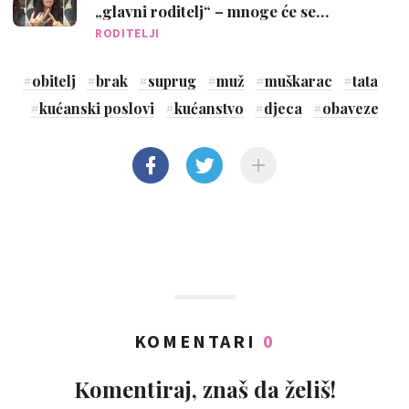
„glavni roditelj“ – mnoge će se
poistovjetiti
RODITELJI
#
obitelj
#
brak
#
suprug
#
muž
#
muškarac
#
tata
#
kućanski poslovi
#
kućanstvo
#
djeca
#
obaveze
KOMENTARI
0
Komentiraj, znaš da želiš!