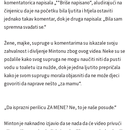
komentatorica napisala „**Briše napisano“, aludirajući na
činjenicu da je na početku bila ljutita i htjela ostaviti
jednako takav komentar, dok je druga napisala: „Bila sam
spremna svađati se.“
Žene, majke, supruge u komentarima su iskazale svoju
zahvalnost i divljenje Mintonu zbog ovog videa. Neke su se
požalile kako svog supruga ne mogu naučiti niti da pusti
vodu u toaletu iza nužde, dok je jedna ljutito prepričala
kako je svom suprugu morala objasniti da ne može djeci
govoriti da naprave nešto „za mamu“.
„Da isprazni perilicu ZA MENE? Ne, to je naše posuđe.“
Minton je naknadno izjavio da se nada da će video privući