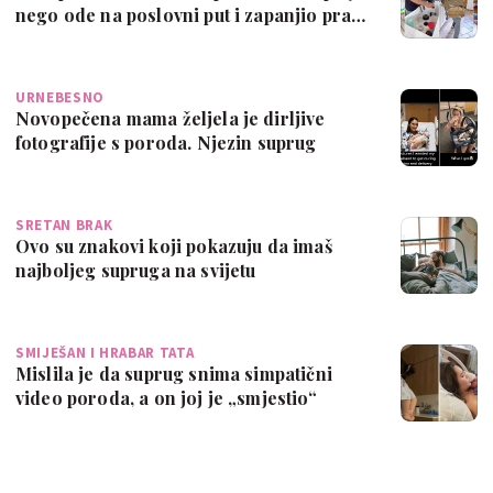
nego ode na poslovni put i zapanjio pra…
URNEBESNO
Novopečena mama željela je dirljive
fotografije s poroda. Njezin suprug
'naprav…
SRETAN BRAK
Ovo su znakovi koji pokazuju da imaš
najboljeg supruga na svijetu
SMIJEŠAN I HRABAR TATA
Mislila je da suprug snima simpatični
video poroda, a on joj je „smjestio“