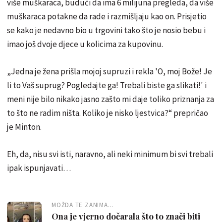
više muškaraca, budući da ima 6 milijuna pregleda, da više
muškaraca potakne da rade i razmišljaju kao on. Prisjetio
se kako je nedavno bio u trgovini tako što je nosio bebu i
imao još dvoje djece u kolicima za kupovinu.
„Jedna je žena prišla mojoj supruzi i rekla 'O, moj Bože! Je
li to Vaš suprug? Pogledajte ga! Trebali biste ga slikati!' i
meni nije bilo nikako jasno zašto mi daje toliko priznanja za
to što ne radim ništa. Koliko je nisko ljestvica?“ prepričao
je Minton.
Eh, da, nisu svi isti, naravno, ali neki minimum bi svi trebali
ipak ispunjavati…
MOŽDA TE ZANIMA...
Ona je vjerno dočarala što to znači biti