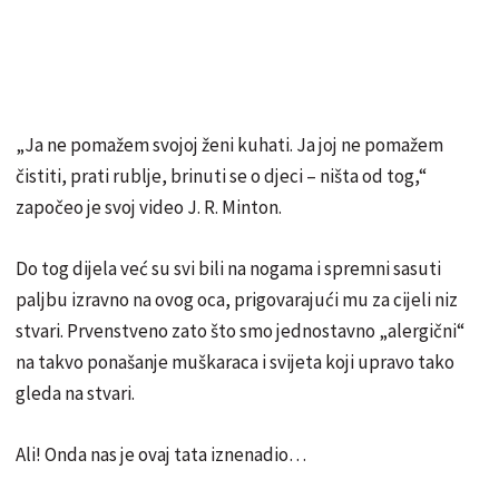
„Ja ne pomažem svojoj ženi kuhati. Ja joj ne pomažem
čistiti, prati rublje, brinuti se o djeci – ništa od tog,“
započeo je svoj video J. R. Minton.
Do tog dijela već su svi bili na nogama i spremni sasuti
paljbu izravno na ovog oca, prigovarajući mu za cijeli niz
stvari. Prvenstveno zato što smo jednostavno „alergični“
na takvo ponašanje muškaraca i svijeta koji upravo tako
gleda na stvari.
Ali! Onda nas je ovaj tata iznenadio…