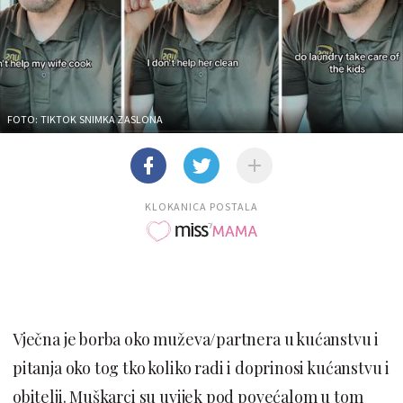
FOTO: TIKTOK SNIMKA ZASLONA
KLOKANICA POSTALA
Vječna je borba oko muževa/partnera u kućanstvu i
pitanja oko tog tko koliko radi i doprinosi kućanstvu i
obitelji. Muškarci su uvijek pod povećalom u tom