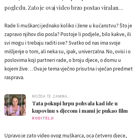
pogledu. Zato je ovaj video brzo postao viralan…
Rade li muškarci jednako koliko i žene u kućanstvu? Što je
zapravo njihov dio posla? Postoje li podjele, bilo kakve, ili
svi mogu i trebaju raditi sve? Svatko od nas ima svoje
mišljenje o tom, ali neka su, ipak, univerzalna. No, ovisi i o
poslovima koji partneri rade, o broju djece, o domu u
kojem žive… Ova je tema vječno prisutna i vječan predmet
rasprava.
MOŽDA TE ZANIMA...
Tata pokupi hrpu pohvala kad ide u
kupovinu s djecom i mami je pukao film
RODITELJI
Upravo je zato video ovog muškarca, oca četvero djece,