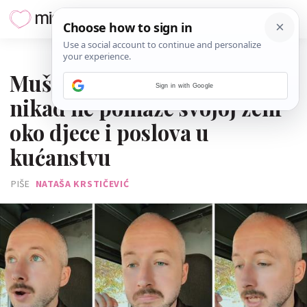
04. SIJEČNJA 2026.
Muškarac ponosno izjavio da
Sign in with Google
nikad ne pomaže svojoj ženi
oko djece i poslova u
kućanstvu
PIŠE
NATAŠA KRSTIČEVIĆ