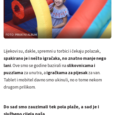
FOTO: PRIVATNI ALBUM
Lijekovi su, dakle, spremni u torbici i čekaju polazak,
spakirano je i nešto igračaka, no znatno manje nego
lani
. Ove smo se godine bazirali na
slikovnicama i
puzzlama
za unutra, a
igračkama za pijesak
za van.
Tablet i mobitel davno smo ukinuli, no o tome nekom
drugom prilikom.
Do sad smo zauzimali tek pola plaže, a sad je i
službeno cijela naša