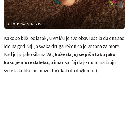
FOTO: PRIVATNI ALBUM
Kako se bliži odlazak, u vrtiću je sve obavijestila da ona sad
ide na godišnji, a svaka druga rečenica je vezana za more.
Kad joj je jako sila na WC,
kaže da joj se piša tako jako
kako je more daleko,
a ima osjećaj da je more na kraju
svijeta koliko ne može dočekati da dođemo. :)