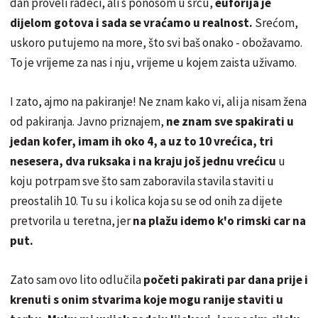
dan proveli radeći, ali s ponosom u srcu,
euforija je
dijelom gotova i sada se vraćamo u realnost.
Srećom,
uskoro putujemo na more, što svi baš onako - obožavamo.
To je vrijeme za nas i nju, vrijeme u kojem zaista uživamo.
I zato, ajmo na pakiranje! Ne znam kako vi, ali ja nisam žena
od pakiranja. Javno priznajem,
ne znam sve spakirati u
jedan kofer, imam ih oko 4, a uz to 10 vrećica, tri
nesesera, dva ruksaka i na kraju još jednu vrećicu
u
koju potrpam sve što sam zaboravila stavila staviti u
preostalih 10. Tu su i kolica koja su se od onih za dijete
pretvorila u teretna, jer
na plažu idemo k'o rimski car na
put.
Zato sam ovo lito odlučila
početi pakirati par dana prije i
krenuti s onim stvarima koje mogu ranije staviti u