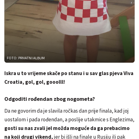
FOTO: PRIVATNI ALBUM
Iskra u to vrijeme skače po stanu i u sav glas pjeva Viva
Croatia, gol, gol, gooolll!
Odgoditi rođendan zbog nogometa?
Da ne govorim da je slavila ročkas dan prije finala, kad joj
uostalom i pada rođendan, a poslije utakmice s Englezima,
gosti su nas zvali jel možda moguće da ga prebacimo
na koji drugi vikend,
jer bi išli na finale u Rusiju ili pak