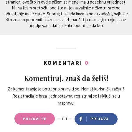
stranica, ove što ih ovdje pišem za mene imaju posebnu vrijednost.
Njima želim pretočiti ono što mi je najvažnije u životu: sretno
odrastanje moje curke. Suprug i ja sada imamo novu zadaću, najbolje
što znamo pripremiti Iskru za svijet, naučiti ju da magija u njoj, a ne
negdje vani, dati joj krila i pustiti je da leti.
KOMENTARI
0
Komentiraj, znaš da želiš!
Za komentiranje je potrebno prijaviti se. Nemaš korisnički račun?
Registracija je brza i jednostavna, registriraj se i uključi se u
raspravu.
PRIJAVI SE
ILI
PRIJAVA