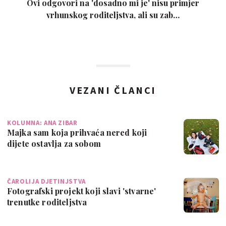
Ovi odgovori na 'dosadno mi je' nisu primjer
vrhunskog roditeljstva, ali su zab…
VEZANI ČLANCI
KOLUMNA: ANA ZIBAR
Majka sam koja prihvaća nered koji
dijete ostavlja za sobom
ČAROLIJA DJETINJSTVA
Fotografski projekt koji slavi 'stvarne'
trenutke roditeljstva