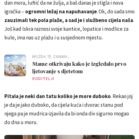
dan mora, luftić da ne žulja, a baš danas je stigla i nova
igračka –
ogromni ležaj na napuhavanje
. Ok, do sada smo
zauzimali tek pola plaže, a sad je i službeno cijela naša
.
Još kad Iskra raznosi svoje kantice, lopatice i modlice za
kule, ima nas uz plažu i u susjednom mjestu.
MOŽDA TE ZANIMA...
Mame otkrivaju kako je izgledalo prvo
ljetovanje s djetetom
RODITELJI
Pitala je neki dan tatu koliko je more duboko
. Rekao joj
je da je jako duboko, da cijela kuća i dvorac stanu pod
njega pa je mudrica izjavila da bi onda div sigurno mogao
do dna u moru.