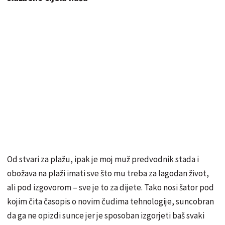
Od stvari za plažu, ipak je moj muž predvodnik stada i
obožava na plaži imati sve što mu treba za lagodan život,
ali pod izgovorom – sve je to za dijete. Tako nosi šator pod
kojim čita časopis o novim čudima tehnologije, suncobran
da ga ne opizdi sunce jer je sposoban izgorjeti baš svaki