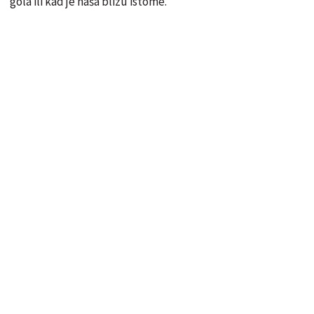
gola ili kad je naša blizu istome.