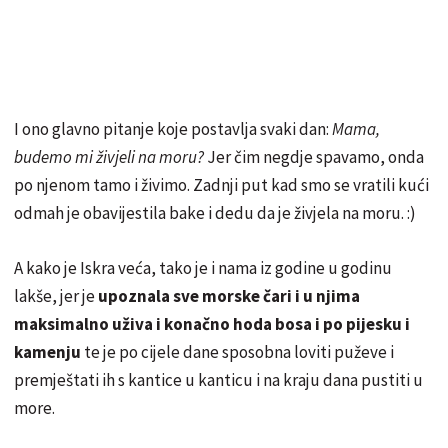
I ono glavno pitanje koje postavlja svaki dan:
Mama,
budemo mi živjeli na moru?
Jer čim negdje spavamo, onda
po njenom tamo i živimo. Zadnji put kad smo se vratili kući
odmah je obavijestila bake i dedu da je živjela na moru. :)
A kako je Iskra veća, tako je i nama iz godine u godinu
lakše, jer je
upoznala sve morske čari i u njima
maksimalno uživa i konačno hoda bosa i po pijesku i
kamenju
te je po cijele dane sposobna loviti puževe i
premještati ih s kantice u kanticu i na kraju dana pustiti u
more.