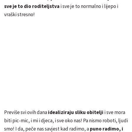
sve je to dio roditeljstva
i sve je to normalno i lijepo i
vraški stresno!
Previše svi ovih dana
idealiziraju sliku obitelji
i sve mora
biti pic-mic, i mi i djeca, i sve oko nas! Pa nismo roboti, ljudi
smo! I da, peče nas savjest kad radimo, a
puno radimo, i