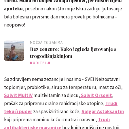
torbu.
Muku mi uvijek zadaju lijekovi, jer nosim cijelu
apoteku
, posebno nakon što mi je Iskra zadnje ljetovanje
bila bolesna i prvi smo dan mora proveli po bolnicama –
neopisivo!
MOŽDA TE ZANIMA...
Bez cenzure: Kako izgleda ljetovanje s
trogodišnjakinjom
RODITELJI
Sa zdravljem nema zezancije i nosimo - SVE! Neizostavni
toplomjer, probiotike, sirup za temperaturu, mast za oči,
Salvit MultiV
multivitamin za djecu,
Salvit Orsovit
,
prašak za pripremu oralne rehidracijske otopine,
Trudi
tekući puder
za spas iziritirane kože,
Solgar Astaksantin
koji priprema maminu kožu iznutra i naravno,
Trudi
antibakterijske maramice
bez kojih godišnji ne postoji.