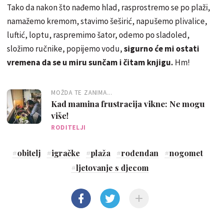
Tako da nakon što nađemo hlad, rasprostremo se po plaži,
namažemo kremom, stavimo šeširić, napušemo plivalice,
luftić, loptu, raspremimo šator, odemo po sladoled,
složimo ručnike, popijemo vodu,
sigurno će mi ostati
vremena da se u miru sunčam i čitam knjigu.
Hm!
MOŽDA TE ZANIMA...
Kad mamina frustracija vikne: Ne mogu
više!
RODITELJI
#
obitelj
#
igračke
#
plaža
#
rođendan
#
nogomet
#
ljetovanje s djecom