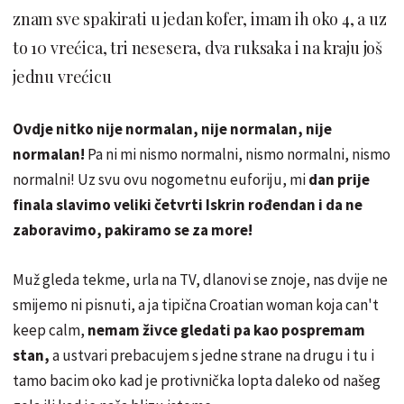
znam sve spakirati u jedan kofer, imam ih oko 4, a uz
to 10 vrećica, tri nesesera, dva ruksaka i na kraju još
jednu vrećicu
Ovdje nitko nije normalan, nije normalan, nije
normalan!
Pa ni mi nismo normalni, nismo normalni, nismo
normalni! Uz svu ovu nogometnu euforiju, mi
dan prije
finala slavimo veliki četvrti Iskrin rođendan i da ne
zaboravimo, pakiramo se za more!
Muž gleda tekme, urla na TV, dlanovi se znoje, nas dvije ne
smijemo ni pisnuti, a ja tipična Croatian woman koja can't
keep calm,
nemam živce gledati pa kao pospremam
stan,
a ustvari prebacujem s jedne strane na drugu i tu i
tamo bacim oko kad je protivnička lopta daleko od našeg