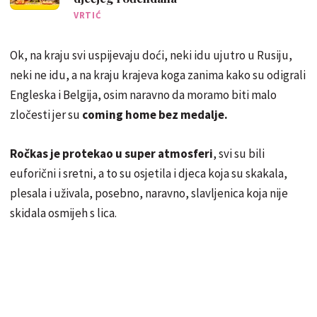
VRTIĆ
Ok, na kraju svi uspijevaju doći, neki idu ujutro u Rusiju,
neki ne idu, a na kraju krajeva koga zanima kako su odigrali
Engleska i Belgija, osim naravno da moramo biti malo
zločesti jer su
coming home bez medalje.
Ročkas je protekao u super atmosferi
, svi su bili
euforični i sretni, a to su osjetila i djeca koja su skakala,
plesala i uživala, posebno, naravno, slavljenica koja nije
skidala osmijeh s lica.