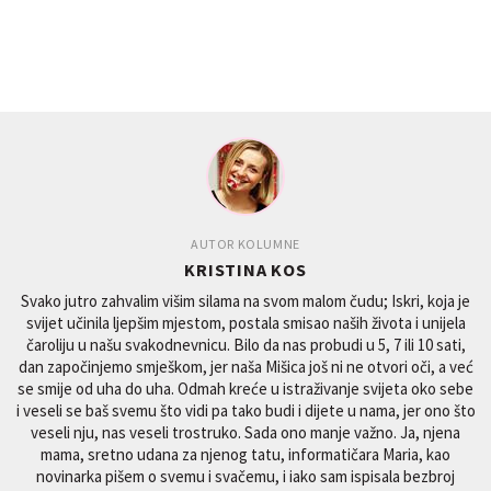
AUTOR KOLUMNE
KRISTINA KOS
Svako jutro zahvalim višim silama na svom malom čudu; Iskri, koja je
svijet učinila ljepšim mjestom, postala smisao naših života i unijela
čaroliju u našu svakodnevnicu. Bilo da nas probudi u 5, 7 ili 10 sati,
dan započinjemo smješkom, jer naša Mišica još ni ne otvori oči, a već
se smije od uha do uha. Odmah kreće u istraživanje svijeta oko sebe
i veseli se baš svemu što vidi pa tako budi i dijete u nama, jer ono što
veseli nju, nas veseli trostruko. Sada ono manje važno. Ja, njena
mama, sretno udana za njenog tatu, informatičara Maria, kao
novinarka pišem o svemu i svačemu, i iako sam ispisala bezbroj