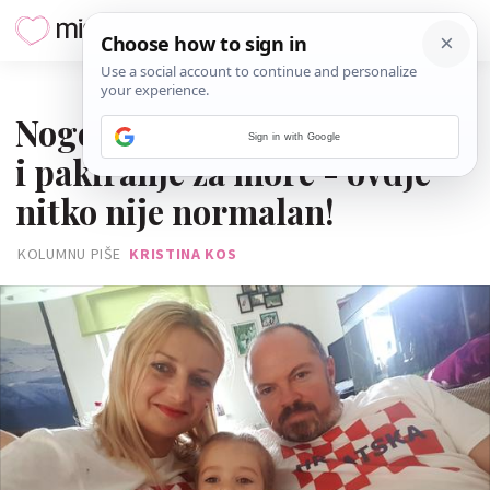
25. SRPNJA 2018.
Nogometno ludilo, rođendan
Sign in with Google
i pakiranje za more - ovdje
nitko nije normalan!
KOLUMNU PIŠE
KRISTINA KOS