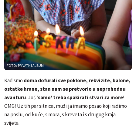
FOTO: PRIVATNI ALBUM
Kad smo
doma dofurali sve poklone, rekvizite, balone,
ostatke hrane, stan nam se pretvorio u neprohodnu
avanturu
. Još
'samo' treba spakirati stvari za more
!
OMG! Uz tih par sitnica, muž i ja imamo posao koji radimo
na poslu, od kuće, s mora, s kreveta i s drugog kraja
svijeta.