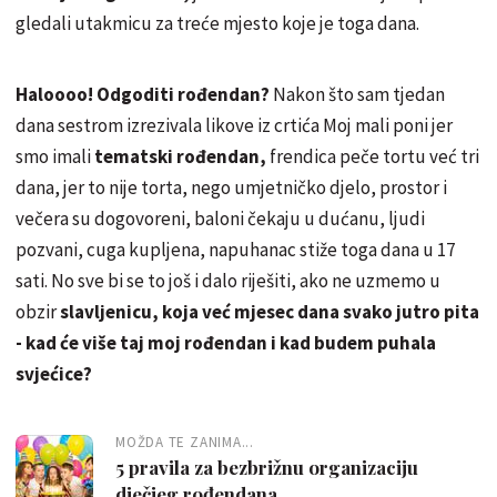
gledali utakmicu za treće mjesto koje je toga dana.
Haloooo! Odgoditi rođendan?
Nakon što sam tjedan
dana sestrom izrezivala likove iz crtića Moj mali poni jer
smo imali
tematski rođendan,
frendica peče tortu već tri
dana, jer to nije torta, nego umjetničko djelo, prostor i
večera su dogovoreni, baloni čekaju u dućanu, ljudi
pozvani, cuga kupljena, napuhanac stiže toga dana u 17
sati. No sve bi se to još i dalo riješiti, ako ne uzmemo u
obzir
slavljenicu, koja već mjesec dana svako jutro pita
- kad će više taj moj rođendan i kad budem puhala
svjećice?
MOŽDA TE ZANIMA...
5 pravila za bezbrižnu organizaciju
dječjeg rođendana