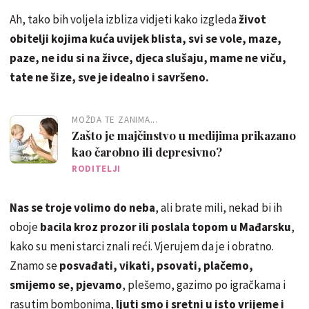
Ah, tako bih voljela izbliza vidjeti kako izgleda
život
obitelji kojima kuća uvijek blista, svi se vole, maze,
paze, ne idu si na živce, djeca slušaju, mame ne viču,
tate ne šize, sve je idealno i savršeno.
MOŽDA TE ZANIMA...
Zašto je majčinstvo u medijima prikazano
kao čarobno ili depresivno?
RODITELJI
Nas se troje volimo do neba
, ali brate mili, nekad bi ih
oboje
bacila kroz prozor ili poslala topom u Mađarsku
,
kako su meni starci znali reći. Vjerujem da je i obratno.
Znamo se
posvađati, vikati, psovati, plačemo,
smijemo se, pjevamo
, plešemo, gazimo po igračkama i
rasutim bombonima,
ljuti smo i sretni u isto vrijeme i