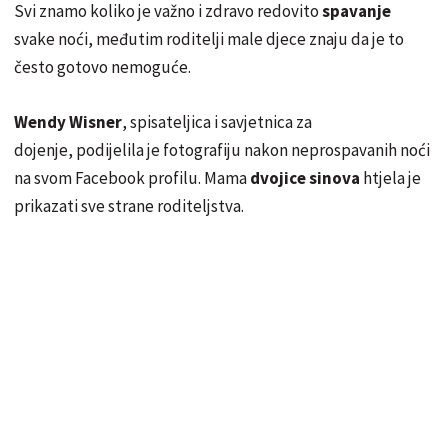
Svi znamo koliko je važno i zdravo redovito
spavanje
svake noći, međutim roditelji male djece znaju da je to
često gotovo nemoguće.
Wendy Wisner
, spisateljica i savjetnica za
dojenje, podijelila je fotografiju nakon neprospavanih noći
na svom Facebook profilu. Mama
dvojice sinova
htjela je
prikazati sve strane roditeljstva.