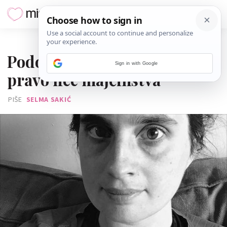
03. SVIBNJA 2016.
Podočnjaci i neispavanost:
Sign in with Google
pravo lice majčinstva
PIŠE
SELMA SAKIĆ