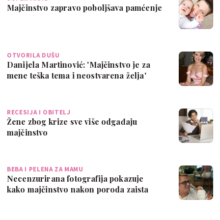
Majčinstvo zapravo poboljšava pamćenje
OTVORILA DUŠU
Danijela Martinović: 'Majčinstvo je za
mene teška tema i neostvarena želja'
RECESIJA I OBITELJ
Žene zbog krize sve više odgađaju
majčinstvo
BEBA I PELENA ZA MAMU
Necenzurirana fotografija pokazuje
kako majčinstvo nakon poroda zaista
izgleda