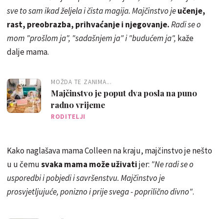
sve to sam ikad željela i čista magija. Majčinstvo je
učenje,
rast, preobrazba, prihvaćanje i njegovanje.
Radi se o
mom "prošlom ja", "sadašnjem ja" i "budućem ja",
kaže
dalje mama.
MOŽDA TE ZANIMA...
Majčinstvo je poput dva posla na puno
radno vrijeme
RODITELJI
Kako naglašava mama Colleen na kraju, majčinstvo je nešto
u u čemu
svaka mama može uživati
jer:
"Ne radi se o
usporedbi i pobjedi i savršenstvu. Majčinstvo je
prosvjetljujuće, ponizno i prije svega - poprilično divno"
.