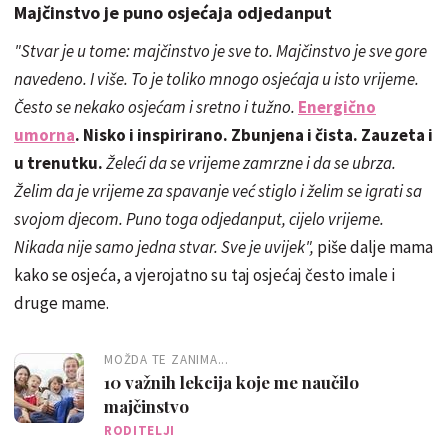
Majčinstvo je puno osjećaja odjedanput
"Stvar je u tome: majčinstvo je sve to. Majčinstvo je sve gore
navedeno. I više. To je toliko mnogo osjećaja u isto vrijeme.
Često se nekako osjećam i sretno i tužno.
Energično
umorna
. Nisko i inspirirano. Zbunjena i čista. Zauzeta i
u trenutku.
Želeći da se vrijeme zamrzne i da se ubrza.
Želim da je vrijeme za spavanje već stiglo i želim se igrati sa
svojom djecom. Puno toga odjedanput, cijelo vrijeme.
Nikada nije samo jedna stvar. Sve je uvijek",
piše dalje mama
kako se osjeća, a vjerojatno su taj osjećaj često imale i
druge mame.
MOŽDA TE ZANIMA...
10 važnih lekcija koje me naučilo
majčinstvo
RODITELJI