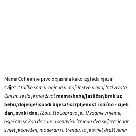
Mama Colleen je prvo objasnila kako izgleda njezin
svijet.
"Toliko sam uronjena u majčinstvo u ovoj fazi života.
Čini mi se da je moj život
mama/beba/jasličar/brak uz
bebu/dojenje/ispadi bijesa/iscrpljenost i slično - cijeli
dan, svaki dan.
(Zato što zapravo je). U zadnje vrijeme,
osjećam se kao da sam u sendviču između dva svijeta: jedan
svijet je savršen, moderan i u trendu, to je svijet društvenih