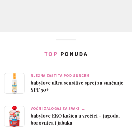
TOP
PONUDA
NJEŽNA ZAŠTITA POD SUNCEM
babylove ultra sensitive sprej za sunčanje
SPF 50+
VOĆNI ZALOGAJ ZA SVAKI I…
babylove EKO kašica u vrećici – jagoda,
borovnica i jabuka