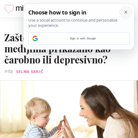
04. LIPNJA 2018.
Zašto je majčinstvo u
Sign in with Google
medijima prikazano kao
čarobno ili depresivno?
PIŠE
SELMA SAKIĆ