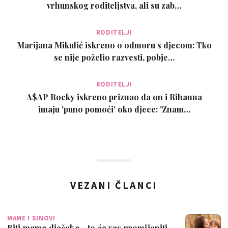
vrhunskog roditeljstva, ali su zab…
RODITELJI
Marijana Mikulić iskreno o odmoru s djecom: Tko
se nije poželio razvesti, pobje…
RODITELJI
A$AP Rocky iskreno priznao da on i Rihanna
imaju 'puno pomoći' oko djece: 'Znam…
VEZANI ČLANCI
MAME I SINOVI
Biti mama dječaka - to će vas promijeniti