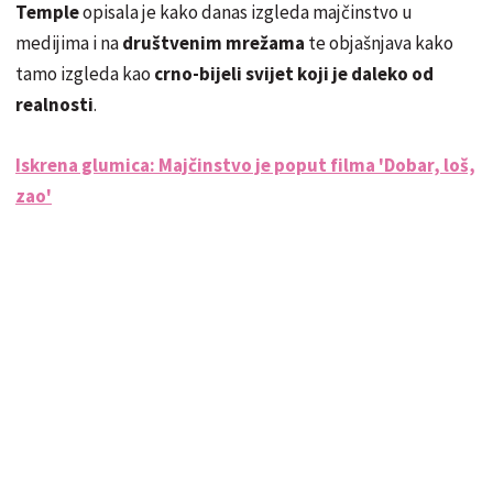
Temple
opisala je kako danas izgleda
majčinstvo u
medijima i na
društvenim mrežama
te objašnjava kako
tamo izgleda kao
crno-bijeli svijet koji je daleko od
realnosti
.
Iskrena glumica: Majčinstvo je poput filma 'Dobar, loš,
zao'