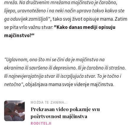
mreža. Na društvenim mrežama majčinstvo je čarobno,
lijepo, uravnoteženo i na neki način upravo takvo kakvo ste
ga oduvijek zamišljali"
, tako svoj život opisuje mama. Zatim
se pita vrlo važnu stvar:
"Kako danas mediji opisuju
majčinstvo?"
"Uglavnom, ono što mi se čini da je majčinstvo na
ekranima ili savršeno ili depresivno. Ili je čarobno ili strašno.
Ili najnevjerojatnija stvar ili iscrpljujuća stvar. To je točno i
netočno"
, objašnjava mama svoje viđenje majčinstva.
MOŽDA TE ZANIMA...
Prekrasan video pokazuje svu
požrtvovnost majčinstva
RODITELJI