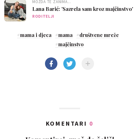
MOŽDA TE ZANIMA...
Lana Barić: 'Sazrela sam kroz majčinstvo'
RODITELJI
#
mama i djeca
#
mama
#
društvene mreže
#
majčinstvo
KOMENTARI
0