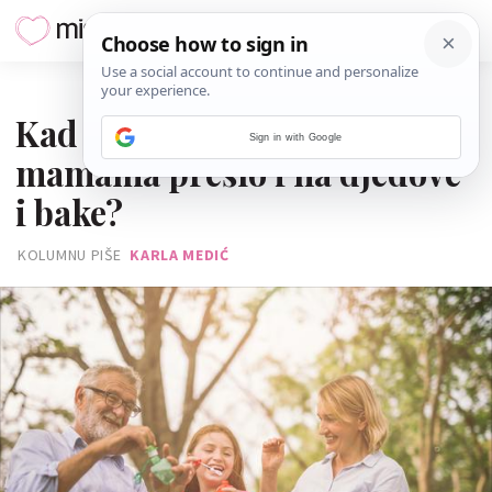
28. VELJAČE 2020.
Kad je natjecanje među
Sign in with Google
mamama prešlo i na djedove
i bake?
KOLUMNU PIŠE
KARLA MEDIĆ