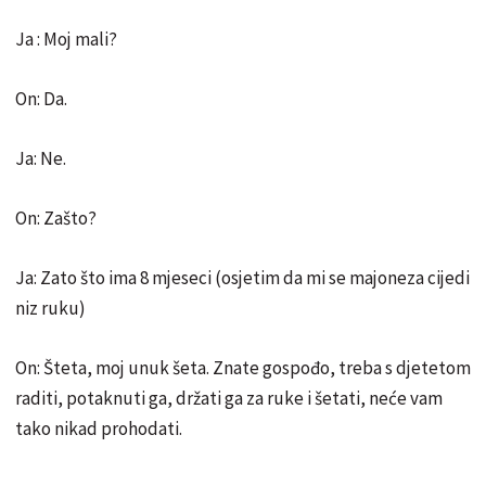
Ja : Moj mali?
On: Da.
Ja: Ne.
On: Zašto?
Ja: Zato što ima 8 mjeseci (osjetim da mi se majoneza cijedi
niz ruku)
On: Šteta, moj unuk šeta. Znate gospođo, treba s djetetom
raditi, potaknuti ga, držati ga za ruke i šetati, neće vam
tako nikad prohodati.