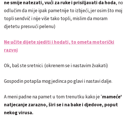
ne smije natezati, vući za ruke i prisiljavati da hoda
, no
odlučim da mi je ipak pametnije to izbjeći, jer osim što moj
topli sendvič i nije više tako topli, mislim da moram
djetetu presvući pelenu)
Ne učite dijete sjediti i hodati, to ometa motorički
razvoj
Ok, baš ste sretnici. (okrenem se i nastavim žvakati)
Gospodin potapša mog jedinca po glavi i nastavi dalje.
A meni padne na pamet u tom trenutku kako je '
mameće'
natjecanje zarazno, širi se i na bake i djedove, poput
nekog virusa.