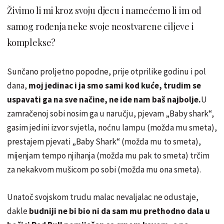
Živimo li mi kroz svoju djecu i namećemo li im od
samog rođenja neke svoje neostvarene ciljeve i
komplekse?
Sunčano proljetno popodne, prije otprilike godinu i pol
dana,
moj jedinac i ja smo sami kod kuće, trudim se
uspavati ga na sve načine, ne ide nam baš najbolje.
U
zamračenoj sobi nosim ga u naručju, pjevam „Baby shark“,
gasim jedini izvor svjetla, noćnu lampu (možda mu smeta),
prestajem pjevati „Baby Shark“ (možda mu to smeta),
mijenjam tempo njihanja (možda mu pak to smeta) trčim
za nekakvom mušicom po sobi (možda mu ona smeta).
Unatoč svojskom trudu malac nevaljalac ne odustaje,
dakle
budniji ne bi bio ni da sam mu prethodno dala u