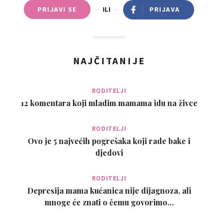
PRIJAVI SE
ILI
PRIJAVA
pomagamo pri vaših projektih ali prekinimo zastoj. - Osebni
posojilo - Naložbeno posojilo - Delo posojilo - financiranje -
konsolidacijski dolg - Revolving kredit - Credit Racha Delamo
v vaše zadovoljstvo, lahko sledite svoji datoteki v spletu, da
NAJČITANIJE
spoznate njen razvoj. Pišite na e-pošto:
ristovadajana1@gmail.com Telefonska številka: +33 7 57 90
63 78
RODITELJI
12 komentara koji mladim mamama idu na živce
RODITELJI
Ovo je 5 najvećih pogrešaka koji rade bake i
djedovi
RODITELJI
Depresija mama kućanica nije dijagnoza, ali
mnoge će znati o čemu govorimo…