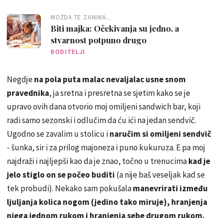
MOŽDA TE ZANIMA...
Biti majka: Očekivanja su jedno, a
stvarnost potpuno drugo
RODITELJI
Negdje
na pola puta malac nevaljalac usne snom
pravednika
, ja sretna i presretna se sjetim kako se je
upravo ovih dana otvorio moj omiljeni sandwich bar, koji
radi samo sezonski i odlučim da ću ići na jedan sendvič.
Ugodno se zavalim u stolicu i
naručim si omiljeni sendvič
- šunka, sir i za prilog majoneza i puno kukuruza. E pa moj
najdraži i najljepši kao da je znao, točno u trenucima
kad je
jelo stiglo on se počeo buditi
(a nije baš veseljak kad se
tek probudi). Nekako sam pokušala
manevrirati između
ljuljanja kolica nogom (jedino tako miruje), hranjenja
njega jednom rukom i hranjenja sebe drugom rukom.