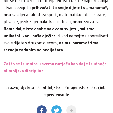
bih se reći i dužnost roditelja. No isto tako je najnormalnija
stvar na svijetu
prihvaćati to svoje dijete i s „manama“,
nisu sva djeca talenti za sport, matematiku, ples, karate,
plivanje, jezike... jednako kao i odrasli, nismo svi za sve.
Nema dvije iste osobe na ovom svijetu, svi smo
unikatni, kao i naša dječica
. Nikad nemojte uspoređivati
svoje dijete s drugom djecom,
osim u parametrima
razvoja zadanim od pedijatara.
Zašto se trudnice u svemu natječu kao da je trudnoća
olimpijska disciplina
#
razvoj djeteta
#
roditeljstvo
#
majčinstvo
#
savjeti
#
predrasude