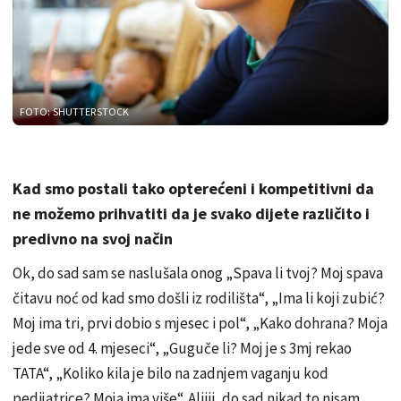
FOTO: SHUTTERSTOCK
Kad smo postali tako opterećeni i kompetitivni da
ne možemo prihvatiti da je svako dijete različito i
predivno na svoj način
Ok, do sad sam se naslušala onog „Spava li tvoj? Moj spava
čitavu noć od kad smo došli iz rodilišta“, „Ima li koji zubić?
Moj ima tri, prvi dobio s mjesec i pol“, „Kako dohrana? Moja
jede sve od 4. mjeseci“, „Guguče li? Moj je s 3mj rekao
TATA“, „Koliko kila je bilo na zadnjem vaganju kod
pedijatrice? Moja ima više“. Aliiii, do sad nikad to nisam