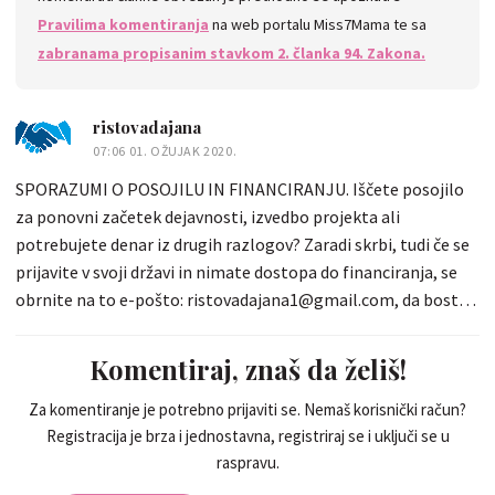
Pravilima komentiranja
na web portalu Miss7Mama te sa
zabranama propisanim stavkom 2. članka 94. Zakona.
ristovadajana
07:06 01. OŽUJAK 2020.
SPORAZUMI O POSOJILU IN FINANCIRANJU. Iščete posojilo
za ponovni začetek dejavnosti, izvedbo projekta ali
potrebujete denar iz drugih razlogov? Zaradi skrbi, tudi če se
prijavite v svoji državi in nimate dostopa do financiranja, se
obrnite na to e-pošto: ristovadajana1@gmail.com, da boste
imeli več znanja o pogojih odobritve posojila in financiranja.
Specializirani smo za vsa področja financiranja posojil med
Komentiraj, znaš da želiš!
posamezniki. Nudimo posojila, ki so na voljo javnim in
zasebnim podjetjem in podjetjem. Posojilna pogodba je
Za komentiranje je potrebno prijaviti se. Nemaš korisnički račun?
Registracija je brza i jednostavna, registriraj se i uključi se u
kratkoročno, srednjeročno in dolgoročno z nizko obrestno
raspravu.
mero na leto, ki ji sledi dober značaj in predvsem spoštuje
zaveze. Upoštevajte področja, na katerih vam lahko