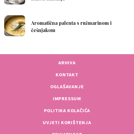
ARHIVA
KONTAKT
OGLAŠAVANJE
IMPRESSUM
POLITIKA KOLAČIĆA
UVJETI KORIŠTENJA