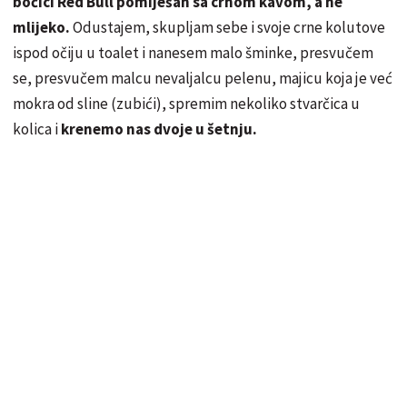
bočici Red Bull pomiješan sa crnom kavom, a ne
mlijeko.
Odustajem, skupljam sebe i svoje crne kolutove
ispod očiju u toalet i nanesem malo šminke, presvučem
se, presvučem malcu nevaljalcu pelenu, majicu koja je već
mokra od sline (zubići), spremim nekoliko stvarčica u
kolica i
krenemo nas dvoje u šetnju.