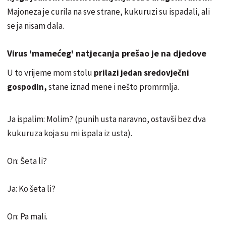
Majoneza je curila na sve strane, kukuruzi su ispadali, ali
se ja nisam dala.
Virus 'mamećeg' natjecanja prešao je na djedove
U to vrijeme mom stolu
prilazi jedan sredovječni
gospodin,
stane iznad mene i nešto promrmlja.
Ja ispalim: Molim? (punih usta naravno, ostavši bez dva
kukuruza koja su mi ispala iz usta).
On: Šeta li?
Ja: Ko šeta li?
On: Pa mali.