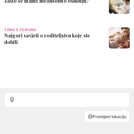
Zašto se mame međusobno osuđuju?
TEMA S FORUMA
Najgori savjeti o roditeljstvu koje ste
dobili