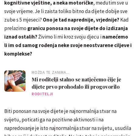
kognitivne vještine, a neka motoričke
, međutim sve u
svoje vrijeme. Je li zaista toliko bitno da dijete dobije sve
zube s 5 mjeseci?
Ono je tad naprednije, vrjednije?
Kad
prelazimo
granicu ponosa na svoje dijete do izdizanja
iznad ostalih?
Živimo li mi kroz svoju djecu i
namećemo
li im od samog rođenja neke svoje neostvarene ciljeve i
komplekse?
MOŽDA TE ZANIMA...
Mi roditelji stalno se natječemo čije je
dijete prvo prohodalo ili progovorilo
RODITELJI
Biti ponosan na svoje dijete je najnormalnija stvar na
svijetu, poticati ga na pozitivne aktivnosti i na
napredovanje je isto najnormalnija stvar na svijetu, usudila