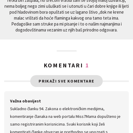
retka bih zaspala, no srećom vratila sam se svojoj maloj uživanciji,
nema boljeg nego zimi ušuškati se i utonuti u čari dobre knjige ili ljeti
pod hladovinom bora opuštati se uz lagano štivo ,dok ne krene
malac vrištati da hoće flaminga kakvog ona tamo teta ima.
Pedagoške sam struke pa mi pisanje i to o našim najmanjima i
dogodovštinama vezanim uz njih baš prirodno odgovara.
KOMENTARI
1
PRIKAŽI SVE KOMENTARE
Važna obavijest
Sukladno članku 94. Zakona o elektroničkim medijima,
komentiranje članaka na web portalu Miss7Mama dopušteno je
samo registriranim korisnicima. Svaki korisnik koji želi
komentirati članke obvezan je prethodno se upoznati s