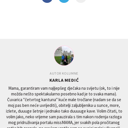
AUTOR KOLUMNE
KARLA MEDIĆ
Mama, garantiram vam najljepšeg dječaka na svijetu (ok, to i nije
možda nešto spektakularno posebno kad je to svaka mama).
Čuvarica "četvrtog kantuna" kuće male tročlane (nadam se da se
moj pas ben neće uvrijediti), obitelji zaljubljenika u sunce, more,
izlete, duuuge šetnje i jednako tako duuuuge kave. Volim čitati, to
volim jako, neko vrijeme sam pauzirala s tim nakon rođenja razloga
mog pridruživanja portalu missMAMA, jer svakih pola pročitanog