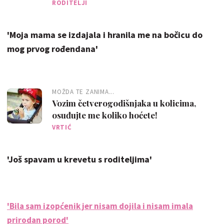
RODITELJI
'Moja mama se izdajala i hranila me na bočicu do
mog prvog rođendana'
MOŽDA TE ZANIMA...
Vozim četverogodišnjaka u kolicima,
osuđujte me koliko hoćete!
VRTIĆ
'Još spavam u krevetu s roditeljima'
'Bila sam izopćenik jer nisam dojila i nisam imala
prirodan porod'