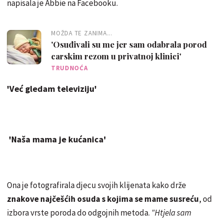
napisala je Abbie na Facebooku.
MOŽDA TE ZANIMA...
'Osuđivali su me jer sam odabrala porod
carskim rezom u privatnoj klinici'
TRUDNOĆA
'Već gledam televiziju'
'Naša mama je kućanica'
Ona je fotografirala djecu svojih klijenata kako drže
znakove najčešćih osuda s kojima se mame susreću
, od
izbora vrste poroda do odgojnih metoda.
"Htjela sam