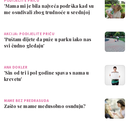
PODIJELITE PRIČU
'Mama mi je bila najveća podrška kad su
me osuđivali zbog trudnoće u srednjoj
š…
AKCIJA: PODIJELITE PRIČU
'Puštam dijete da puže u parku iako nas
svi čudno gledaju'
ANA DOKLER
'Sin od tri i pol godine spava s nama u
krevetu'
MAME BEZ PREDRASUDA
Zašto se mame međusobno osuđuju?