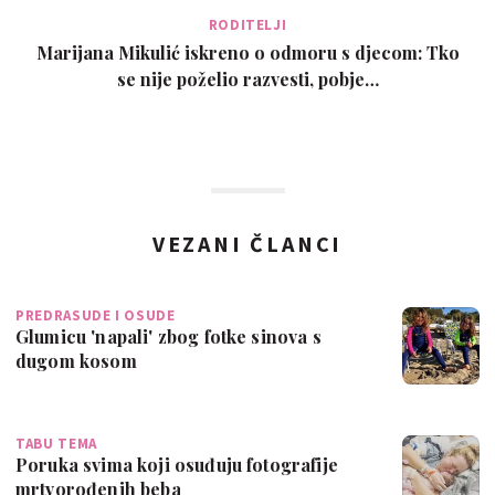
RODITELJI
Marijana Mikulić iskreno o odmoru s djecom: Tko
se nije poželio razvesti, pobje…
VEZANI ČLANCI
PREDRASUDE I OSUDE
Glumicu 'napali' zbog fotke sinova s
dugom kosom
TABU TEMA
Poruka svima koji osuđuju fotografije
mrtvorođenih beba