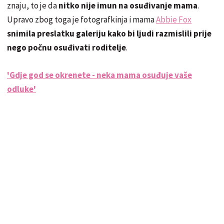
znaju, to je da
nitko nije imun na osuđivanje mama
.
Upravo zbog toga je fotografkinja i mama
Abbie Fox
snimila preslatku galeriju kako bi ljudi razmislili prije
nego počnu osuđivati roditelje
.
'Gdje god se okrenete - neka mama osuđuje vaše
odluke'