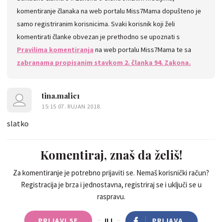
komentiranje članaka na web portalu Miss7Mama dopušteno je
samo registriranim korisnicima. Svaki korisnik koji želi
komentirati članke obvezan je prethodno se upoznati s
Pravilima komentiranja
na web portalu Miss7Mama te sa
zabranama propisanim stavkom 2. članka 94. Zakona.
tina.malic1
15:15 07. RUJAN 2018.
slatko
Komentiraj, znaš da želiš!
Za komentiranje je potrebno prijaviti se. Nemaš korisnički račun?
Registracija je brza i jednostavna, registriraj se i uključi se u
raspravu.
PRIJAVI SE
ILI
PRIJAVA