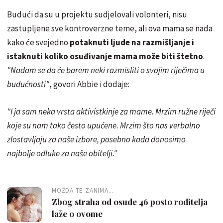
Budući da su u projektu sudjelovali volonteri, nisu
zastupljene sve kontroverzne teme, ali ova mama se nada
kako će svejedno
potaknuti ljude na razmišljanje i
istaknuti koliko osuđivanje mama može biti štetno
.
"Nadam se da će barem neki razmisliti o svojim riječima u
budućnosti"
, govori Abbie i dodaje:
"I ja sam neka vrsta aktivistkinje za mame. Mrzim ružne riječi
koje su nam tako često upućene. Mrzim što nas verbalno
zlostavljaju za naše izbore, posebno kada donosimo
najbolje odluke za naše obitelji."
MOŽDA TE ZANIMA...
Zbog straha od osude 46 posto roditelja
laže o ovome