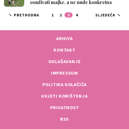
osuđivati majke, a ne nude konkretna
rješe…
PRETHODNA
1
2
3
4
SLJEDEĆA
ARHIVA
KONTAKT
OGLAŠAVANJE
IMPRESSUM
POLITIKA KOLAČIĆA
UVJETI KORIŠTENJA
PRIVATNOST
RSS