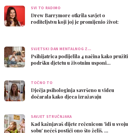
SVI TO RADIMO
Drew Barrymore otkrila savjet o
roditeljstvu koji joj je promijenio život:
„Naj…
SVJETSKI DAN MENTALNOG Z…
Psihijatrica podijelila 4 načina kako pružiti
podršku djetetu u životnim usponi…
TOČNO TO
Dječja psihologinja savršeno u videu
dočarala kako djeca izražavaju
anksioznost…
SAVJET STRUČNJAKA
Kad kažnjavaš dijete rečenicom 'idi u svoju
sobu' nećeš postići ono što želiš. …