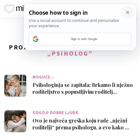
Sign in with Google
PRONAĐENO
56
REZULTATA ZA TAG
„PSIHOLOG”
MOGUĆE…
Psihologinja se zapitala: Brkamo li nježno
roditeljstvo s popustljivim roditelj…
ODGOJI DOBRE LJUDE
Ovo je najveća greška koju rade „nježni
roditelji“ prema psihologu, a evo kako …