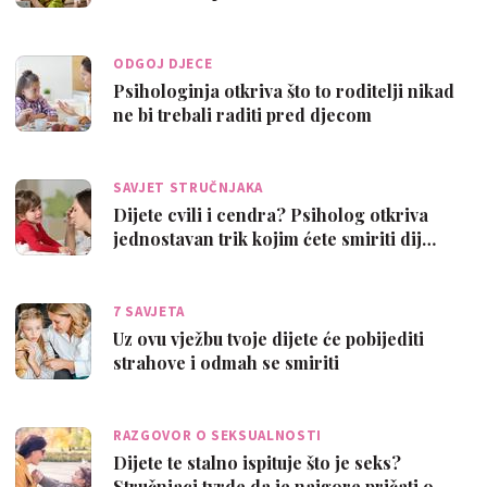
ODGOJ DJECE
Psihologinja otkriva što to roditelji nikad
ne bi trebali raditi pred djecom
SAVJET STRUČNJAKA
Dijete cvili i cendra? Psiholog otkriva
jednostavan trik kojim ćete smiriti dij…
7 SAVJETA
Uz ovu vježbu tvoje dijete će pobijediti
strahove i odmah se smiriti
RAZGOVOR O SEKSUALNOSTI
Dijete te stalno ispituje što je seks?
Stručnjaci tvrde da je najgore pričati o…