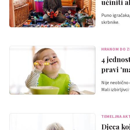
učiniti 
Puno igračaka, 
skrbnike.
HRANOM DO Z
4 jednost
pravi 'ma
Nije neobično d
Mali izbirljivc
TEMELJNA AK
Djeca koj