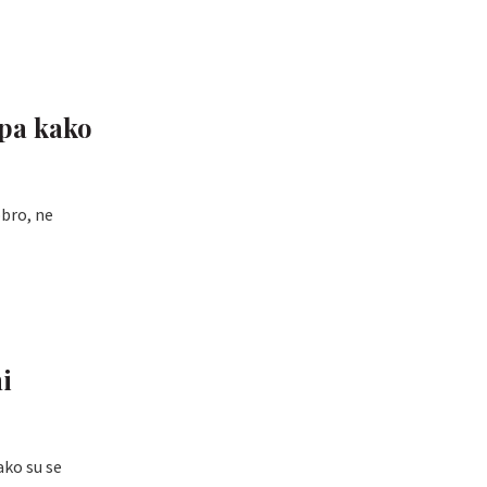
„pa kako
obro, ne
ni
ako su se