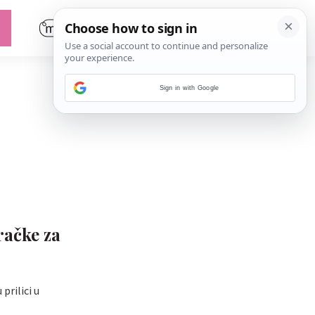
Sign in with Google
račke za
prilici u