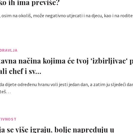
ako ih ima previše?
osim na okoliš, može negativno utjecati i na djecu, kao i na roditel
DRAVLJA
avna načina kojima će tvoj 'izbirljivac' 
li chef i sv…
a dijete određenu hranu voli jesti jedan dan, a zatim ju sljedeći dan
i teš…
TIVNOST
a se više igraju, bolje napreduju u