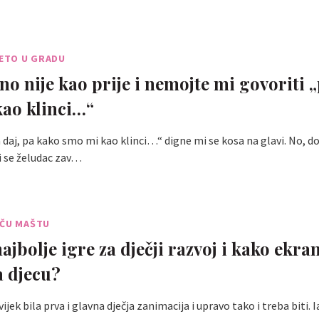
JETO U GRADU
rno nije kao prije i nemojte mi govoriti 
ao klinci…“
daj, pa kako smo mi kao klinci…“ digne mi se kosa na glavi. No, d
mi se želudac zav…
IČU MAŠTU
ajbolje igre za dječji razvoj i kako ekra
a djecu?
ijek bila prva i glavna dječja zanimacija i upravo tako i treba biti. I