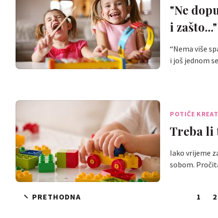
"Ne dopu
i zašto..."
“Nema više spa
i još jednom 
POTIČE KREA
Treba li
Iako vrijeme z
sobom. Pročit
PRETHODNA
1
2