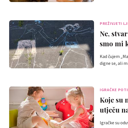
PREŽIVJETI L
Ne, stva
smo mi k
Kad čujem „Ma 
digne se, ali 
IGRAČKE POT
Koje su n
utječu n
Igračke su oduv