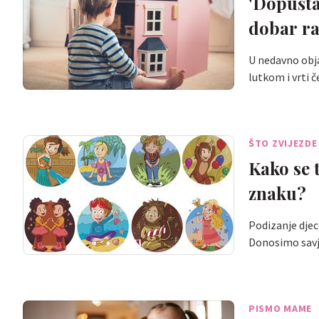
'Dopušta
dobar ra
U nedavno obja
lutkom i vrti 
ŠTO ZVIJEZDE
Kako se 
znaku?
Podizanje djec
Donosimo sav
PISMO MAME