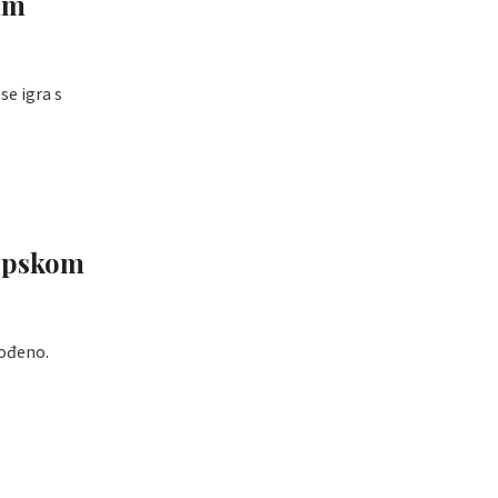
mam
se igra s
kopskom
rođeno.