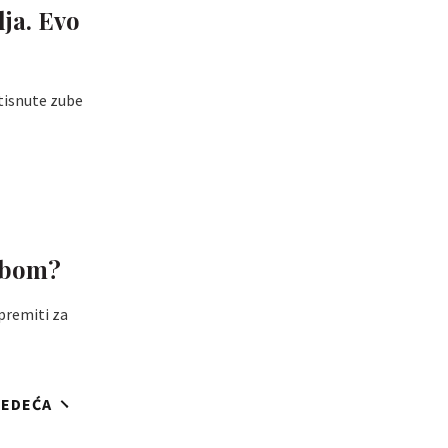
lja. Evo
stisnute zube
sobom?
spremiti za
JEDEĆA