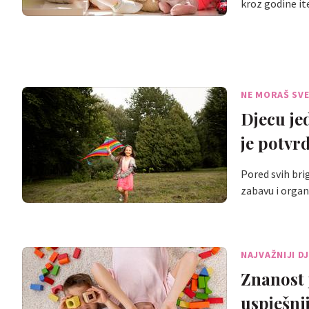
kroz godine i
NE MORAŠ SVE
Djecu je
je potvrd
Pored svih brig
zabavu i organ
NAJVAŽNIJI D
Znanost j
uspješni