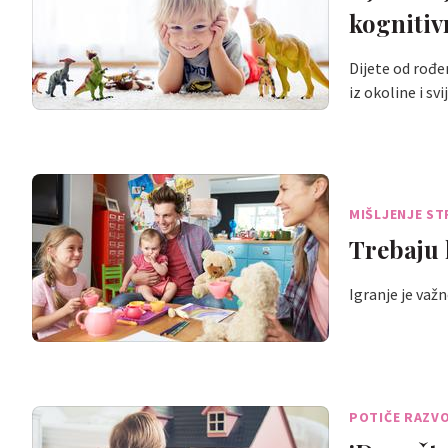
kognitiv
Dijete od rođen
iz okoline i sv
MIŠLJENJE S
Trebaju l
Igranje je važ
POTIČE RAZV