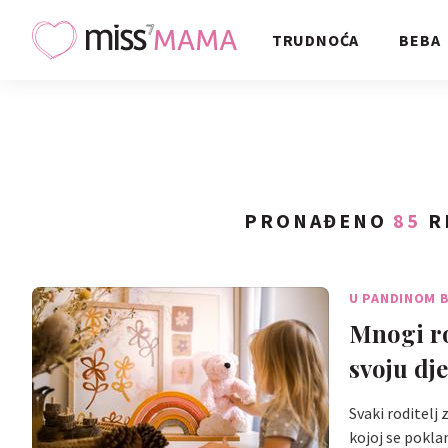
TRUDNOĆA
BEBA
PRONAĐENO
85
R
U PANDINOM 
Mnogi ro
svoju dj
Svaki roditelj 
kojoj se pokla