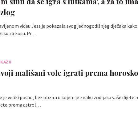
m sinu da se igra s lutkama', a za to i
zlog
vljenom videu Jess je pokazala svog jednogodišnjeg dječaka kako 
četku za kosu. Pr…
 KAŽU
tvoji mališani vole igrati prema horos
e je veliki posao, bez obzira u kojem je znaku zodijaka vaše dijete 
jete prema astrol…