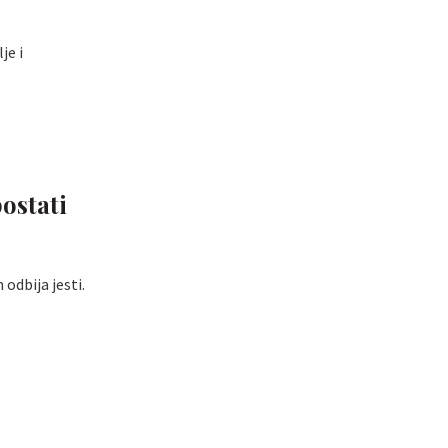
je i
postati
 odbija jesti.