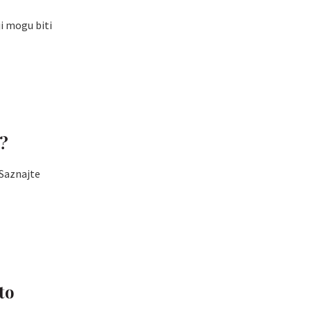
ji mogu biti
a?
 Saznajte
to