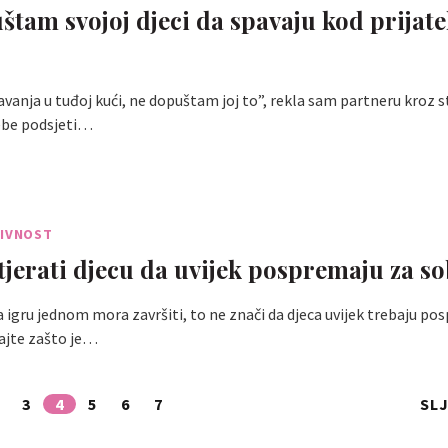
štam svojoj djeci da spavaju kod prijate
vanja u tuđoj kući, ne dopuštam joj to”, rekla sam partneru kroz 
sebe podsjeti…
TIVNOST
 tjerati djecu da uvijek pospremaju za 
a igru jednom mora završiti, to ne znači da djeca uvijek trebaju po
ajte zašto je…
3
4
5
6
7
SL