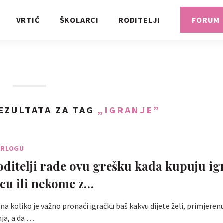
VRTIĆ
ŠKOLARCI
RODITELJI
FORUM
EZULTATA ZA TAG
„IGRANJE”
BRLOGU
ditelji rade ovu grešku kada kupuju ig
ecu ili nekome z…
zna koliko je važno pronaći igračku baš kakvu dijete želi, primjerenu 
nja, a da …