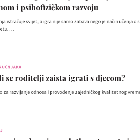
nom i psihofizičkom razvoju
ja istražuje svijet, a igra nije samo zabava nego je način učenja o s
ijetu. …
TRUČNJAKA
i se roditelji zaista igrati s djecom?
no za razvijanje odnosa i provođenje zajedničkog kvalitetnog vrem
OJ