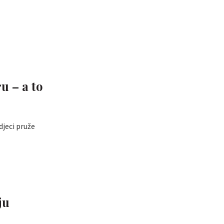
u – a to
djeci pruže
ju