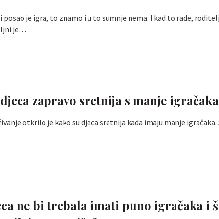
ji posao je igra, to znamo i u to sumnje nema. I kad to rade, roditel
oljni je…
 djeca zapravo sretnija s manje igračak
ivanje otkrilo je kako su djeca sretnija kada imaju manje igračaka.
eca ne bi trebala imati puno igračaka i š