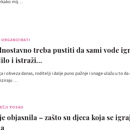
tekako mij…
 ORGANIZIRATI
dnostavno treba pustiti da sami vode igr
ilo i istraži…
a i obveza danas, roditelji i dalje puno pažnje i snage ulažu u to da 
iziraju …
JEČJI POSAO
e objasnila – zašto su djeca koja se igra
ja