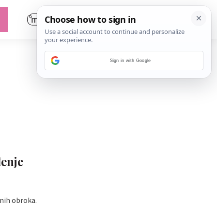
Sign in with Google
đenje
nih obroka.