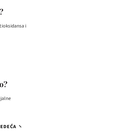
?
ioksidansa i
to?
ijalne
JEDEĆA