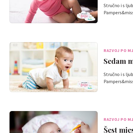
Stručno i s lj
Pampers&mi
RAZVOJ PO M
Sedam mj
Stručno i s lj
Pampers&mi
RAZVOJ PO M
Šest mjes