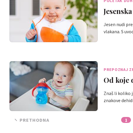
POČETAK DOH
Jesenska
Jesen nudi pre
vlakana. S u
PREPOZNAJ Z
Od koje 
Znaš li koliko
znakove dehid
PRETHODNA
1