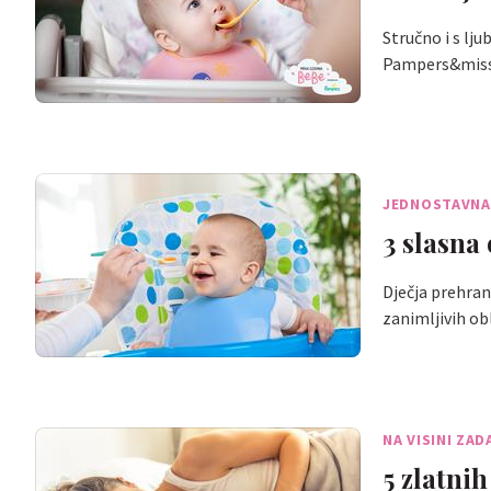
Stručno i s lj
Pampers&mi
JEDNOSTAVNA
3 slasna
Dječja prehran
zanimljivih ob
NA VISINI ZA
5 zlatnih