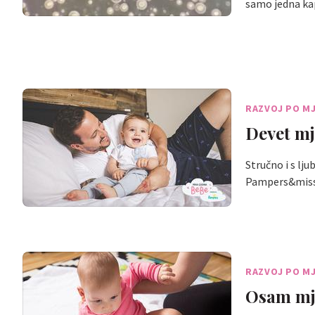
samo jedna ka
RAZVOJ PO M
Devet mje
Stručno i s lj
Pampers&mi
RAZVOJ PO M
Osam mje