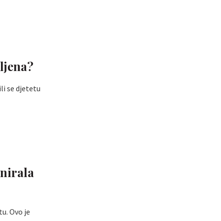
mljena?
i se djetetu
inirala
u. Ovo je