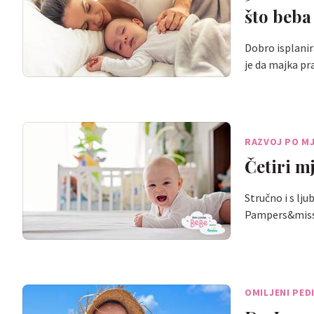
što beba
Dobro isplanir
je da majka pr
RAZVOJ PO M
Četiri m
Stručno i s lj
Pampers&mi
OMILJENI PED