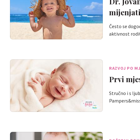
Dr. Jova
mijenjat
Često se dogod
aktivnost rodi
RAZVOJ PO M
Prvi mje
Stručno i s lj
Pampers&mi