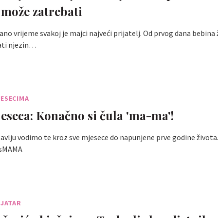
 može zatrebati
ano vrijeme svakoj je majci najveći prijatelj. Od prvog dana bebina
ati njezin…
JESECIMA
jeseca: Konačno si čula 'ma-ma'!
ubavlju vodimo te kroz sve mjesece do napunjene prve godine života
ssMAMA
IJATAR