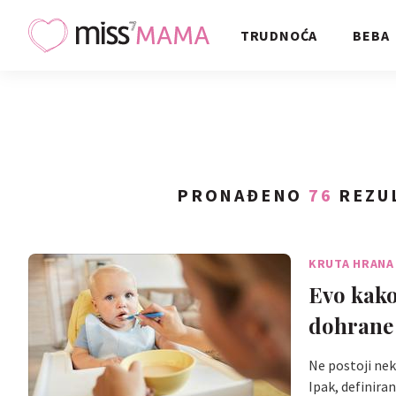
TRUDNOĆA
BEBA
PRONAĐENO
76
REZUL
KRUTA HRANA
Evo kako
dohrane
Ne postoji nek
Ipak, definira