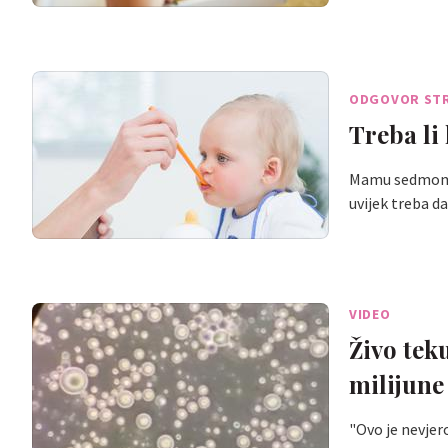
ODGOVOR ST
Treba li
Mamu sedmomjes
uvijek treba d
VIDEO
Živo tek
milijune
"Ovo je nevjer