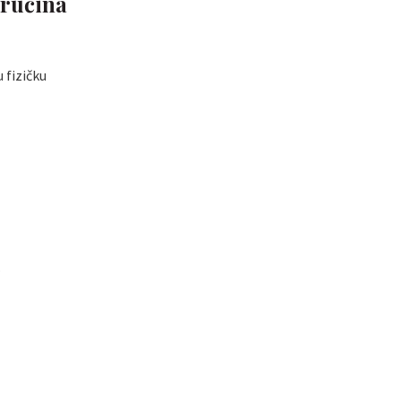
vrućina
 fizičku
.