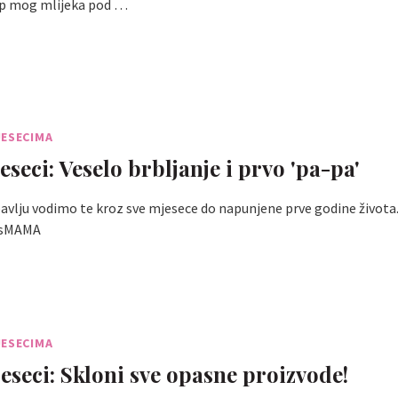
p mog mlijeka pod …
JESECIMA
seci: Veselo brbljanje i prvo 'pa-pa'
ubavlju vodimo te kroz sve mjesece do napunjene prve godine života
ssMAMA
JESECIMA
seci: Skloni sve opasne proizvode!