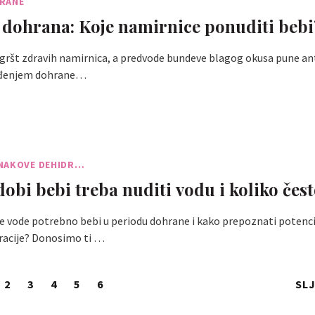
RANE
 dohrana: Koje namirnice ponuditi bebi
gršt zdravih namirnica, a predvode bundeve blagog okusa pune ant
vođenjem dohrane…
NAKOVE DEHIDR…
dobi bebi treba nuditi vodu i koliko čes
 je vode potrebno bebi u periodu dohrane i kako prepoznati potenc
racije? Donosimo ti …
2
3
4
5
6
SL