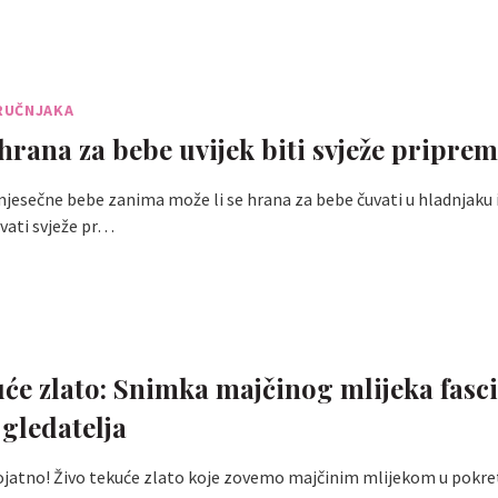
RUČNJAKA
 hrana za bebe uvijek biti svježe pripre
ečne bebe zanima može li se hrana za bebe čuvati u hladnjaku il
avati svježe pr…
uće zlato: Snimka majčinog mlijeka fasc
 gledatelja
ojatno! Živo tekuće zlato koje zovemo majčinim mlijekom u pokret