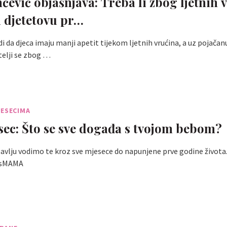
nčević objašnjava: Treba li zbog ljetnih 
i djetetovu pr…
i da djeca imaju manji apetit tijekom ljetnih vrućina, a uz pojačanu
telji se zbog …
JESECIMA
sec: Što se sve događa s tvojom bebom?
ubavlju vodimo te kroz sve mjesece do napunjene prve godine života
ssMAMA