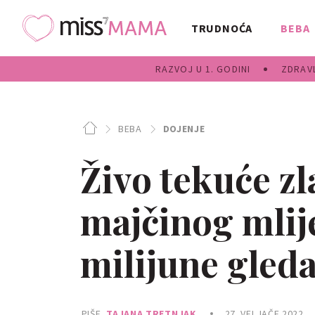
TRUDNOĆA
BEBA
RAZVOJ U 1. GODINI
ZDRAVL
BEBA
DOJENJE
Živo tekuće z
majčinog mlije
milijune gleda
PIŠE
TAJANA TRETNJAK
27. VELJAČE 2022.