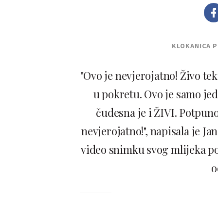
KLOKANICA 
"Ovo je nevjerojatno! Živo t
u pokretu. Ovo je samo j
čudesna je i ŽIVI. Potpun
nevjerojatno!", napisala je 
video snimku svog mlijeka po
o