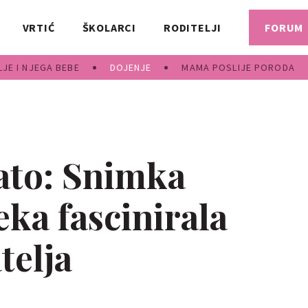
VRTIĆ
ŠKOLARCI
RODITELJI
FORUM
JE I NJEGA BEBE
DOJENJE
MAMA POSLIJE PORODA
lato: Snimka
ka fascinirala
telja