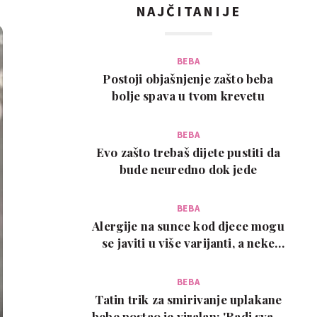
NAJČITANIJE
BEBA
Postoji objašnjenje zašto beba
bolje spava u tvom krevetu
BEBA
Evo zašto trebaš dijete pustiti da
bude neuredno dok jede
BEBA
Alergije na sunce kod djece mogu
se javiti u više varijanti, a neke
zahtijevaju…
BEBA
Tatin trik za smirivanje uplakane
bebe postao je viralan: 'Radi svaki