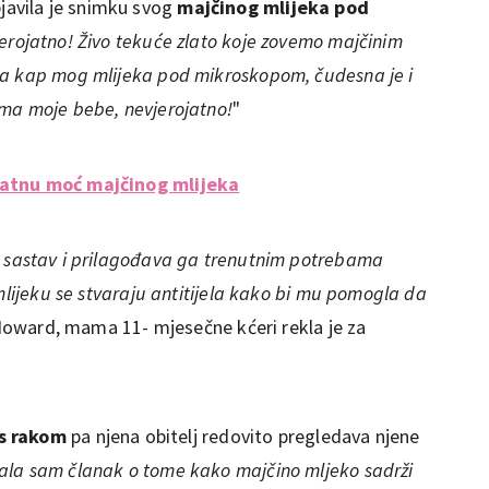
javila je snimku svog
majčinog mlijeka pod
jerojatno! Živo tekuće zlato koje zovemo majčinim
na kap mog mlijeka pod mikroskopom, čudesna je i
ma moje bebe, nevjerojatno!
"
jatnu moć majčinog mlijeka
a sastav i prilagođava ga trenutnim potrebama
 mlijeku se stvaraju antitijela kako bi mu pomogla da
 Howard, mama 11- mjesečne kćeri rekla je za
 s rakom
pa njena obitelj redovito pregledava njene
tala sam članak o tome kako majčino mljeko sadrži