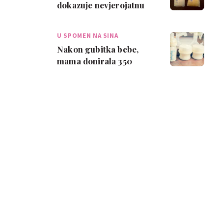
dokazuje nevjerojatnu
moć majčinog mlijeka
U SPOMEN NA SINA
Nakon gubitka bebe,
mama donirala 350
litara majčinog mlijeka