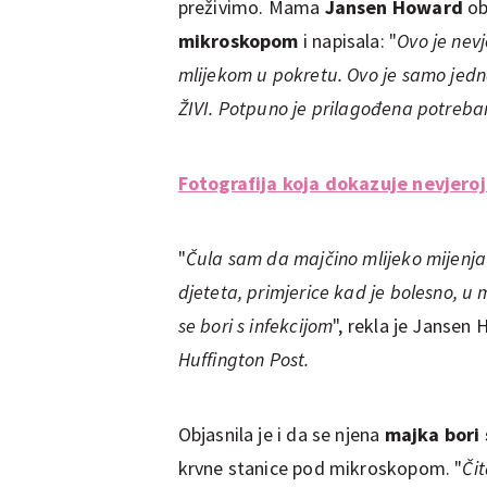
preživimo. Mama
Jansen Howard
ob
mikroskopom
i napisala: "
Ovo je nev
mlijekom u pokretu. Ovo je samo jed
ŽIVI. Potpuno je prilagođena potreba
Fotografija koja dokazuje nevjero
"
Čula sam da majčino mlijeko mijenj
djeteta, primjerice kad je bolesno, u
se bori s infekcijom
", rekla je Jansen
Huffington Post.
Objasnila je i da se njena
majka bori
krvne stanice pod mikroskopom. "
Či