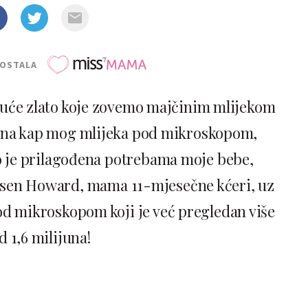
POSTALA
ekuće zlato koje zovemo majčinim mlijekom
edna kap mog mlijeka pod mikroskopom,
o je prilagođena potrebama moje bebe,
Jansen Howard, mama 11-mjesečne kćeri, uz
d mikroskopom koji je već pregledan više
d 1,6 milijuna!