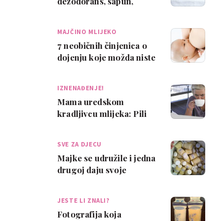
dezodorans, sapun,
sastojak za kuhanje i
lubrikant
MAJČINO MLIJEKO
7 neobičnih činjenica o
dojenju koje možda niste
znali
IZNENAĐENJE!
Mama uredskom
kradljivcu mlijeka: Pili
ste majčino mlijeko.
Živjeli!
SVE ZA DJECU
Majke se udružile i jedna
drugoj daju svoje
mlijeko za bebe
JESTE LI ZNALI?
Fotografija koja