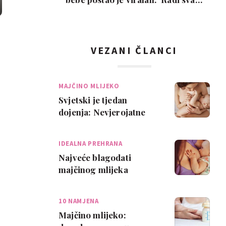
put!'
VEZANI ČLANCI
MAJČINO MLIJEKO
Svjetski je tjedan
dojenja: Nevjerojatne
činjenice o dojenju i
majčinom mlijeku
IDEALNA PREHRANA
Najveće blagodati
majčinog mlijeka
10 NAMJENA
Majčino mlijeko: