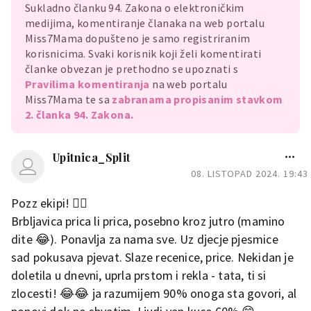
Sukladno članku 94. Zakona o elektroničkim
medijima, komentiranje članaka na web portalu
Miss7Mama dopušteno je samo registriranim
korisnicima. Svaki korisnik koji želi komentirati
članke obvezan je prethodno se upoznati s
Pravilima komentiranja
na web portalu
Miss7Mama te sa
zabranama propisanim stavkom
2. članka 94. Zakona.
Upitnica_Split
08. LISTOPAD 2024. 19:43
Pozz ekipi! 🖐🏻
Brbljavica prica li prica, posebno kroz jutro (mamino
dite 😂). Ponavlja za nama sve. Uz djecje pjesmice
sad pokusava pjevat. Slaze recenice, price. Nekidan je
doletila u dnevni, uprla prstom i rekla - tata, ti si
zlocesti! 😂😂 ja razumijem 90% onoga sta govori, al