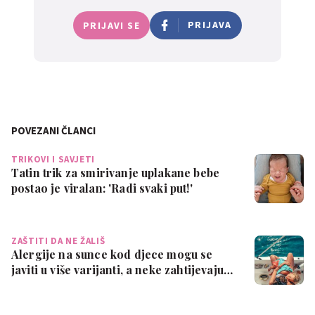
PRIJAVA
PRIJAVI SE
POVEZANI ČLANCI
TRIKOVI I SAVJETI
Tatin trik za smirivanje uplakane bebe
postao je viralan: 'Radi svaki put!'
ZAŠTITI DA NE ŽALIŠ
Alergije na sunce kod djece mogu se
javiti u više varijanti, a neke zahtijevaju…