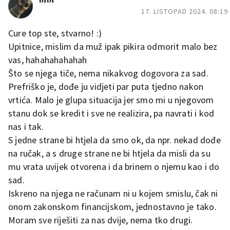
17. LISTOPAD 2024. 08:19
Cure top ste, stvarno! :)
Upitnice, mislim da muž ipak pikira odmorit malo bez
vas, hahahahahahah
Što se njega tiče, nema nikakvog dogovora za sad.
Prefriško je, dođe ju vidjeti par puta tjedno nakon
vrtića. Malo je glupa situacija jer smo mi u njegovom
stanu dok se kredit i sve ne realizira, pa navrati i kod
nas i tak.
S jedne strane bi htjela da smo ok, da npr. nekad dođe
na ručak, a s druge strane ne bi htjela da misli da su
mu vrata uvijek otvorena i da brinem o njemu kao i do
sad.
Iskreno na njega ne računam ni u kojem smislu, čak ni
onom zakonskom financijskom, jednostavno je tako.
Moram sve riješiti za nas dvije, nema tko drugi.