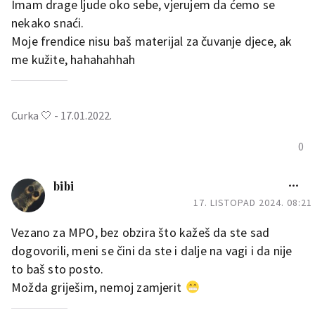
Imam drage ljude oko sebe, vjerujem da ćemo se
nekako snaći.
Moje frendice nisu baš materijal za čuvanje djece, ak
me kužite, hahahahhah
Curka 🤍 - 17.01.2022.
0
bibi
17. LISTOPAD 2024. 08:21
Vezano za MPO, bez obzira što kažeš da ste sad
dogovorili, meni se čini da ste i dalje na vagi i da nije
to baš sto posto.
Možda griješim, nemoj zamjerit