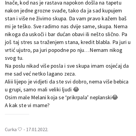
Inače, kod nas je rastava napokon došla na tapetu
nakon jedne grozne svađe, tako da ja sad kupujem
stan i više ne živimo skupa. Da vam pravo kažem baš
mi je teško. Sve radimo nas dvije same, skupa. Nema
nikoga da uskoči i bar dućan obavi ili nešto slično. Pa
još taj stres sa traženjem stana, kredit blabla. Pa juri u
vrtić ujutro, pa juri popodne po nju…Nemam nikog
svog tu.
Na poslu nikad više posla i sve skupa imam osjećaj da
me sad već netko lagano zeza.
Aliii lijepo je vidjeti da ste svi dobro, nema više bebica
u grupi, samo mali veliki ljudi 😂
Osim male Melani koja se ‘prikrpala’ neplanski😂
A kak ste vi mame?
Curka 🤍 - 17.01.2022.