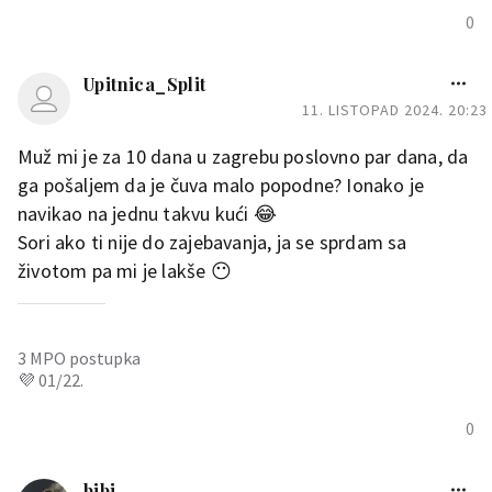
0
Upitnica_Split
11. LISTOPAD 2024. 20:23
Muž mi je za 10 dana u zagrebu poslovno par dana, da
ga pošaljem da je čuva malo popodne? Ionako je
navikao na jednu takvu kući 😂
Sori ako ti nije do zajebavanja, ja se sprdam sa
životom pa mi je lakše 😶
3 MPO postupka
💜 01/22.
0
bibi