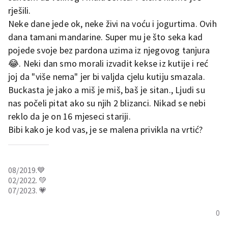
rješili.
Neke dane jede ok, neke živi na voću i jogurtima. Ovih
dana tamani mandarine. Super mu je što seka kad
pojede svoje bez pardona uzima iz njegovog tanjura
😂. Neki dan smo morali izvadit kekse iz kutije i reć
joj da "više nema" jer bi valjda cjelu kutiju smazala.
Buckasta je jako a miš je miš, baš je sitan., Ljudi su
nas počeli pitat ako su njih 2 blizanci. Nikad se nebi
reklo da je on 16 mjeseci stariji.
Bibi kako je kod vas, je se malena privikla na vrtić?
08/2019.💙
02/2022. 💚
07/2023. 💗
0