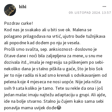
bibi
09. LISTOPAD 2024. 13:57
Pozdrav curke!
Kod nas je svakako ali u biti sve ok. Malena se
polagano prilagođava na vrtić, ujutro bude tužnjikava
ali popodne kad dođem po nju je vesela.
Prošli smo svašta, sep. anksioznost- doslovno je
čitave dane i noći bila zaljepljena za mene, u snu me
dozivala itd., imala je regresiju sa piškenjem po sebi-
nekoliko dana je stalno piškila u gaće, što je bio šok
jer to nije radila ni kad smo krenuli s odvikavanjem od
pelena koje 4 mjeseca ne nosi uopće. Nije jela ništa
svih 9 sata koliko je tamo. Tete su rekle da ona i još
jedan malac imaju najtežu adaptaciju u grupi. Ali ajde,
ide na bolje stvarno. Stalno ju čujem kako sama sebi
ponavlja mama uvijek dođe😂