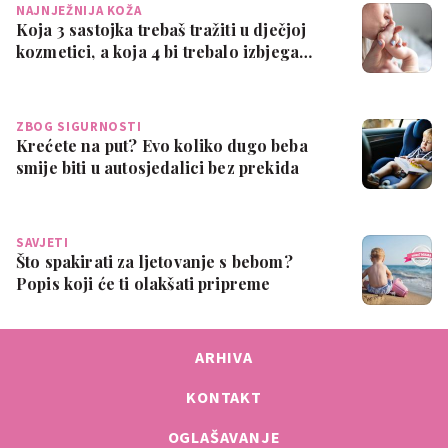
NAJNJEŽNIJA KOŽA
Koja 3 sastojka trebaš tražiti u dječjoj
kozmetici, a koja 4 bi trebalo izbjega…
ZBOG SIGURNOSTI
Krećete na put? Evo koliko dugo beba
smije biti u autosjedalici bez prekida
SAVJETI
Što spakirati za ljetovanje s bebom?
Popis koji će ti olakšati pripreme
ARHIVA
KONTAKT
OGLAŠAVANJE