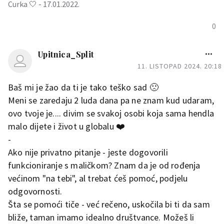
Curka 🤍 - 17.01.2022.
0
Upitnica_Split
11. LISTOPAD 2024. 20:18
Baš mi je žao da ti je tako teško sad 🙁
Meni se zaredaju 2 luda dana pa ne znam kud udaram,
ovo tvoje je.... divim se svakoj osobi koja sama hendla
malo dijete i život u globalu ❤️
-
Ako nije privatno pitanje - jeste dogovorili
funkcioniranje s maličkom? Znam da je od rođenja
većinom "na tebi", al trebat ćeš pomoć, podjelu
odgovornosti.
Šta se pomoći tiče - već rečeno, uskočila bi ti da sam
bliže, taman imamo idealno društvance. Možeš li