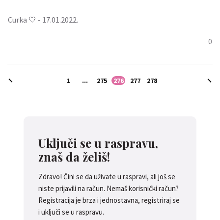
Curka 🤍 - 17.01.2022.
0
1
...
275
276
277
278
Uključi se u raspravu,
znaš da želiš!
Zdravo! Čini se da uživate u raspravi, ali još se
niste prijavili na račun. Nemaš korisnički račun?
Registracija je brza i jednostavna, registriraj se
i uključi se u raspravu.