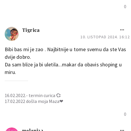
0
Tigrica
10. LISTOPAD 2024. 16:12
Bibi bas mi je zao . Najbitnije u tome svemu da ste Vas
dvije dobro.
Da sam blize ja bi uletila...makar da obavis shoping u
miru.
16.02.2022.- termin curica 💞
17.02.2022 došla moja Maza❤
0
melani32