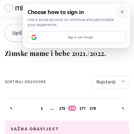
Sign in with Google
Zimske mame i bebe 2021./2022.
Najstariji
SORTIRAJ ODGOVORE
1
...
275
276
277
278
VAŽNA OBAVIJEST