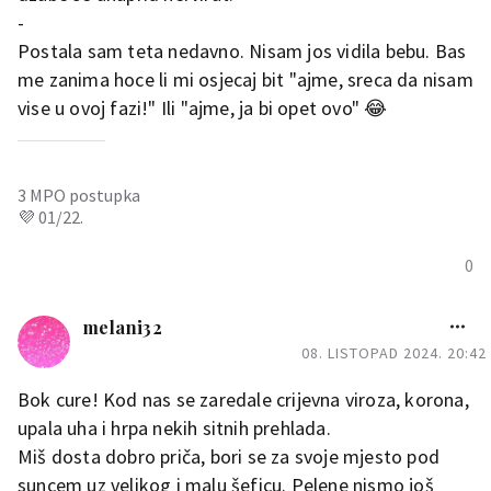
-
Postala sam teta nedavno. Nisam jos vidila bebu. Bas
me zanima hoce li mi osjecaj bit "ajme, sreca da nisam
vise u ovoj fazi!" Ili "ajme, ja bi opet ovo" 😂
3 MPO postupka
💜 01/22.
0
melani32
08. LISTOPAD 2024. 20:42
Bok cure! Kod nas se zaredale crijevna viroza, korona,
upala uha i hrpa nekih sitnih prehlada.
Miš dosta dobro priča, bori se za svoje mjesto pod
suncem uz velikog i malu šeficu. Pelene nismo još