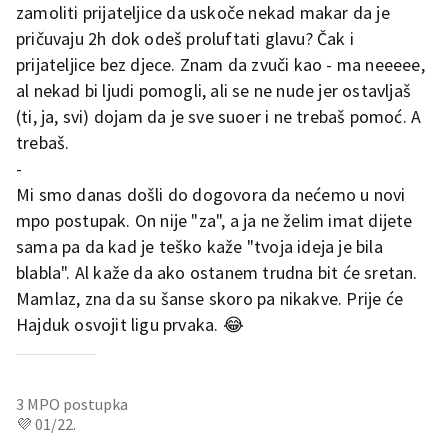
zamoliti prijateljice da uskoče nekad makar da je
pričuvaju 2h dok odeš proluftati glavu? Čak i
prijateljice bez djece. Znam da zvuči kao - ma neeeee,
al nekad bi ljudi pomogli, ali se ne nude jer ostavljaš
(ti, ja, svi) dojam da je sve suoer i ne trebaš pomoć. A
trebaš.
-
Mi smo danas došli do dogovora da nećemo u novi
mpo postupak. On nije "za", a ja ne želim imat dijete
sama pa da kad je teško kaže "tvoja ideja je bila
blabla". Al kaže da ako ostanem trudna bit će sretan.
Mamlaz, zna da su šanse skoro pa nikakve. Prije će
Hajduk osvojit ligu prvaka. 😂
3 MPO postupka
💜 01/22.