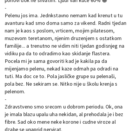
ponovi dok ne shvatim. Ljudi van kuce 60% 😁
-
Pelenu jos ima. Jednkstavno nemam kad krenut u tu
avanturu kad smo doma samo za vikend. Radni tjedan
nam je kaos s poslom, vrticem, mojim pilatesom,
muzevom teretanom, njenim druzenjem s ostatkom
familije... a trenutno ne vidim niti tjedan godisnjeg na
vidiku pa da to odradimo kao skidanje flastera.
Pocela mi je sama govoriti kad je kakila pa da
mijenjamo pelenu, nekad kaze odmah pa odradi na
tuti. Ma doc ce to. Pola jasličke grupe su pelenaši,
pola bez. Ne sekiram se. Nitko nije u školu krenja s
pelenom.
-
Zdravstveno smo srecom u dobrom periodu. Ok, ona
je imala blazu upalu uha nekidan, al prehodala je i bez
fibre. Sad oko mene neke korone i cudne viroze al
dzabe se unaprid nervirat.