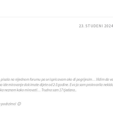
23. STUDENI 2024
 pisala na nijednom forumu pa se ispricavam ako di pogrijesim… Vidim da va
o ide mirovanje dok imate dijete od 2-3 godine. Evo ja sam prokrvarila nekid
ljaka neznam kako mirovati… Trudna sam 17 tjedana..
e podrzimo! 😊