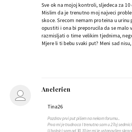
Sve ok na mojoj kontroli, sljedeca za 10
Mislim da je trenutno moj najveci probl
skoce. Srecom nemam proteina u urinu p
opustiti i ona bi preporucila da se malo 
razmisljati o time velikim tjednima, neg
Mjere li ti bebu svaki put? Meni sad nisu
Anelerien
Tina26
Pozdrav prvi put pišem na nekom forumu..
Prva mi je trudnoca I trenutno sam u 27oj sedmici
U bolnici sam od 30.10 jer mi je ustanovljen skra