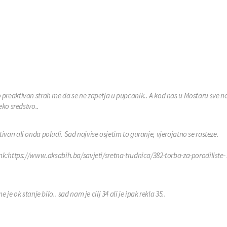
ko preaktivan strah me da se ne zapetja u pupcanik.. A kod nas u Mostaru sve no
ko sredstvo..
ivan ali onda poludi. Sad najvise osjetim to guranje, vjerojatno se rasteze.
link:https://www.aksabih.ba/savjeti/sretna-trudnica/382-torba-za-porodiliste
e ok stanje bilo.. sad nam je cilj 34 ali je ipak rekla 35..