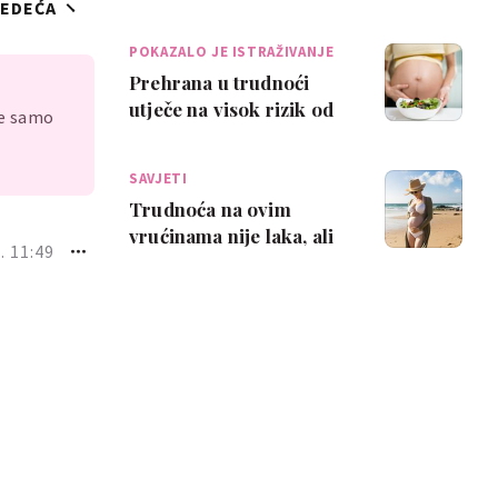
JEDEĆA
što se može javiti kao
posljedic…
POKAZALO JE ISTRAŽIVANJE
Prehrana u trudnoći
utječe na visok rizik od
je samo
demencije kod djeteta
kasnije u ži…
SAVJETI
Trudnoća na ovim
vrućinama nije laka, ali
. 11:49
ovi savjeti mogu ti
pomoći