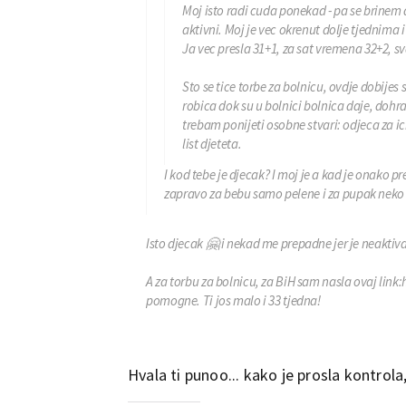
Moj isto radi cuda ponekad - pa se brinem a
aktivni. Moj je vec okrenut dolje tjednima 
Ja vec presla 31+1, za sat vremena 32+2, 
Sto se tice torbe za bolnicu, ovdje dobijes 
robica dok su u bolnici bolnica daje, dohra
trebam ponijeti osobne stvari: odjeca za ici
list djeteta.
I kod tebe je djecak? I moj je a kad je onako p
zapravo za bebu samo pelene i za pupak neko 
Isto djecak 🤗 i nekad me prepadne jer je neaktiva
A za torbu za bolnicu, za BiH sam nasla ovaj link
pomogne. Ti jos malo i 33 tjedna!
Hvala ti punoo... kako je prosla kontrola,