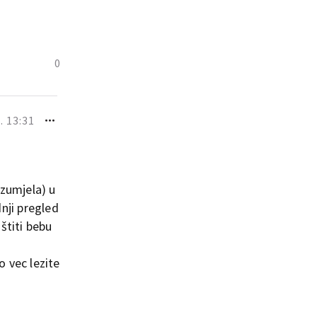
0
. 13:31
azumjela) u
nji pregled
štiti bebu
 vec lezite