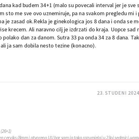
 dana kad budem 34+1 (malo su povecali interval jer je sve s
em sto me sve ovo uznemiruje, pa na svakom pregledu mi i p
a je zasad ok.Rekla je ginekologica jos 8 dana i onda se 
vise krecem. Ali naravno cilj je izdrzati do kraja. Uopce sad 
o polako dan za danom. Sutra 33 pa onda 34 za 8 dana. Tako
, ali ja sam dobila nesto tezine (konacno).
23. STUDENI 2024
 (26+1)
cen cerviks (8mm i otvoreno UU bar sam ja tako razumjela) u 23oj sedmici,ugra