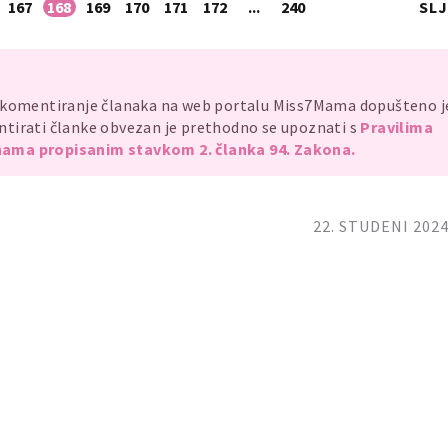
167
168
169
170
171
172
...
240
SL
, komentiranje članaka na web portalu Miss7Mama dopušteno 
mentirati članke obvezan je prethodno se upoznati s
Pravilima
ama propisanim stavkom 2. članka 94. Zakona.
22. STUDENI 2024