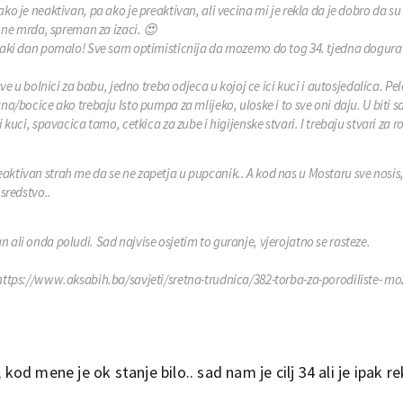
ko je neaktivan, pa ako je preaktivan, ali vecina mi je rekla da je dobro da su
i ne mrda, spreman za izaci. 😍
svaki dan pomalo! Sve sam optimisticnija da mozemo do tog 34. tjedna dogurat
sve u bolnici za babu, jedno treba odjeca u kojoj ce ici kuci i autosjedalica. Pel
na/bocice ako trebaju Isto pumpa za mlijeko, uloske i to sve oni daju. U biti 
 kuci, spavacica tamo, cetkica za zube i higijenske stvari. I trebaju stvari za r
reaktivan strah me da se ne zapetja u pupcanik.. A kod nas u Mostaru sve nosis
sredstvo..
n ali onda poludi. Sad najvise osjetim to guranje, vjerojatno se rasteze.
:https://www.aksabih.ba/savjeti/sretna-trudnica/382-torba-za-porodiliste- mo
 kod mene je ok stanje bilo.. sad nam je cilj 34 ali je ipak re