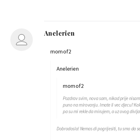
Anelerien
momof2
Anelerien
momof2
Pozdrav svim, nova sam, nikad prije nisam
puno na mirovanju. Imate li vec djecu? Kak
pa su mi rekle da mirujem, a uz ovog div
Dobrodosla! Nemas di pogrijesiti, tu smo da s