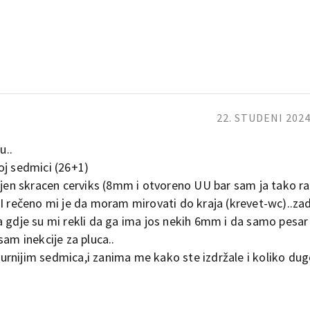
22. STUDENI 2024
u..
oj sedmici (26+1)
vljen skracen cerviks (8mm i otvoreno UU bar sam ja tako r
 I rečeno mi je da moram mirovati do kraja (krevet-wc)..zad
 gdje su mi rekli da ga ima jos nekih 6mm i da samo pesar 
sam inekcije za pluca..
rnijim sedmica,i zanima me kako ste izdržale i koliko dugo