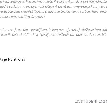
a kako je mirovati kad vec imas dijete. Pretpostavljam dauopce nije jednost
judi se oslanja na muza/vrtic/roditelje. A savjet za mame je da pokusaju sto 
deceg polozaja: crtanje/slikovnice, slaganja Legica, gledati crtice skupa. Ne zn
krvarila: hematom ili nesto drugo?
matom, sve je u redu sa posteljicon i bebon, neznaju zašto je došlo do krvaren
scurila dobra količina krvi, i poslije skoro više ništa.. nadam se da će sve bit 
ti je kontrola?
23. STUDENI 2024