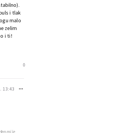
tabilno).
uls i tlak
mogu malo
ne zelim
 i ti!
0
. 13:43
đen mi je