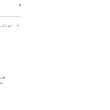
0
. 13:25
s je
an,