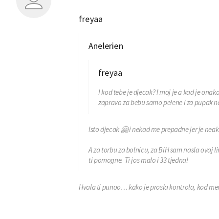
freyaa
Anelerien
freyaa
I kod tebe je djecak? I moj je a kad je ona
zapravo za bebu samo pelene i za pupak ne
Isto djecak 🤗 i nekad me prepadne jer je neakt
A za torbu za bolnicu, za BiH sam nasla ovaj 
ti pomogne. Ti jos malo i 33 tjedna!
Hvala ti punoo… kako je prosla kontrola, kod mene j