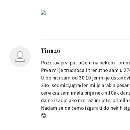
Tina26
Pozdrav prvi put pišem na nekom forum
Prva mi je trudnoca I trenutno sam u 27
U bolnici sam od 30.10 jer mi je ustano
23oj sedmici,ugrađen mi je arabin pesar
cerviksa sam imala prije nekih 10ak dana
da ne izadje ako me razumijete..primila 
Nadam se da ćemo izgurati do nekih sigu
😊