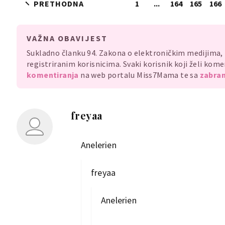
PRETHODNA
1
...
164
165
166
VAŽNA OBAVIJEST
Sukladno članku 94. Zakona o elektroničkim medijima
registriranim korisnicima. Svaki korisnik koji želi ko
komentiranja
na web portalu Miss7Mama te sa
zabran
freyaa
Anelerien
freyaa
Anelerien