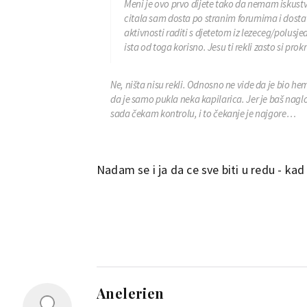
Meni je ovo prvo dijete tako da nemam iskustv
citala sam dosta po stranim forumima i dosta l
aktivnosti raditi s djetetom iz lezeceg/polusje
ista od toga korisno. Jesu ti rekli zasto si pro
Ne, ništa nisu rekli. Odnosno ne vide da je bio he
da je samo pukla neka kapilarica. Jer je baš naglo i
sada čekam kontrolu, i to čekanje je najgore…
Nadam se i ja da ce sve biti u redu - kad 
Anelerien