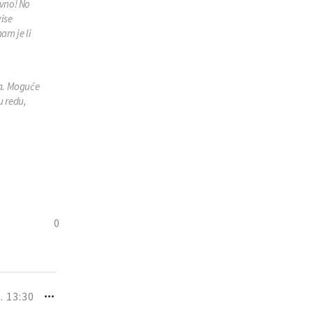
avno! No
vise
am je li
ja. Moguće
u redu,
0
. 13:30