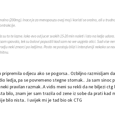
alno (200mg). Inace je za menopauzu ovaj moj i koristi se oralno, ali u trudno
ontrakcije.
da su to te lazne. Iako evo od jucer svakih 15-20 min naleti i isto na ledja udara.
isam spavala, tek su bolovi popustili kad sam na we uspjela otici. Sad vise 
odju neki zmarci po ledjima. Posto ne postaju blizi i intenzivniji nekako se n
 hitnu.
m pripremila odjecu ako se pogorsa.. Ozbiljno razmisljam 
 dio ledja, pa se povremeno stegne stomak.. Ja sam sinoc 
 neki pravilan razmak..A vidis meni su rekli da ne biljezi ctg 
ta bilo, znam jer sam trazila od zene iz sobe da prati kad 
je bilo nista.. I uvijek mi je tad bio ok CTG