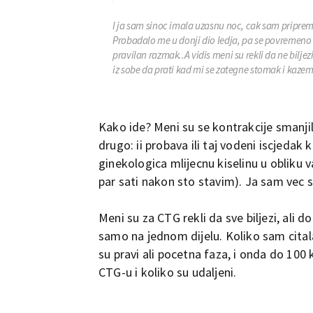
I ja sam sinoc imala uzasnu noc, cak sam priprem
Probadalo me u donji dio ledja, pa se povremeno s
pravilan razmak..A vidis meni su rekli da ne biljez
iz sobe da prati kad mi se zategne stomak i kazem joj
Kako ide? Meni su se kontrakcije smanjil
drugo: ii probava ili taj vodeni iscjedak 
ginekologica mlijecnu kiselinu u obliku 
par sati nakon sto stavim). Ja sam vec 
Meni su za CTG rekli da sve biljezi, ali 
samo na jednom dijelu. Koliko sam citala a
su pravi ali pocetna faza, i onda do 100 k
CTG-u i koliko su udaljeni.