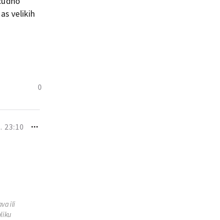
 cudno
as velikih
0
. 23:10
va ili
bliku