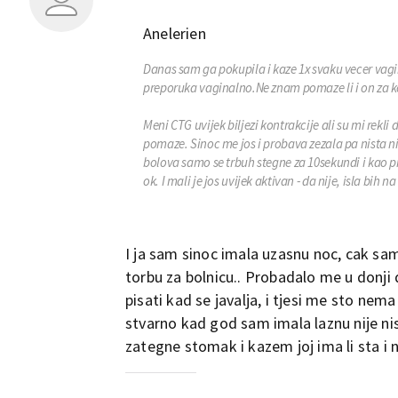
Anelerien
Danas sam ga pokupila i kaze 1x svaku vecer vagin
preporuka vaginalno.Ne znam pomaze li i on za k
Meni CTG uvijek biljezi kontrakcije ali su mi rekli 
pomaze. Sinoc me jos i probava zezala pa nista n
bolova samo se trbuh stegne za 10sekundi i kao pr
ok. I mali je jos uvijek aktivan - da nije, isla bih na
I ja sam sinoc imala uzasnu noc, cak sa
torbu za bolnicu.. Probadalo me u donji
pisati kad se javalja, i tjesi me sto nema
stvarno kad god sam imala laznu nije nis
zategne stomak i kazem joj ima li sta i ni