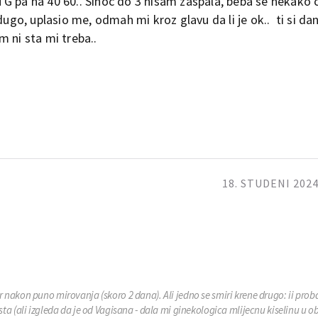
TG pa na 40 60.. Sinoc do 3 nisam zaspala, beba se nekako
dugo, uplasio me, odmah mi kroz glavu da li je ok.. ti si dan
m ni sta mi treba..
18. STUDENI 2024
r nakon puno mirovanja (skoro 2 dana). Ali jedno se smiri krene drugo: ii proba
sta (ali izgleda da je od Vagisana - dala mi ginekologica mlijecnu kiselinu u o