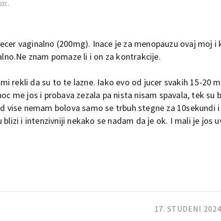
ar..
ecer vaginalno (200mg). Inace je za menopauzu ovaj moj i k
nalno.Ne znam pomaze li i on za kontrakcije.
 mi rekli da su to te lazne. Iako evo od jucer svakih 15-20 mi
noc me jos i probava zezala pa nista nisam spavala, tek su 
Sad vise nemam bolova samo se trbuh stegne za 10sekundi i
lizi i intenzivniji nekako se nadam da je ok. I mali je jos u
17. STUDENI 2024