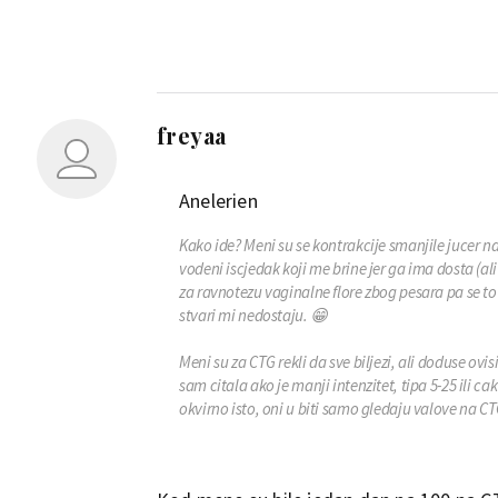
freyaa
Anelerien
Kako ide? Meni su se kontrakcije smanjile jucer na
vodeni iscjedak koji me brine jer ga ima dosta (al
za ravnotezu vaginalne flore zbog pesara pa se to
stvari mi nedostaju. 😁
Meni su za CTG rekli da sve biljezi, ali doduse ovi
sam citala ako je manji intenzitet, tipa 5-25 ili cak
okvirno isto, oni u biti samo gledaju valove na CTG