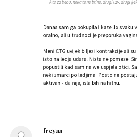
A to za bebu, neka te ne brine, drugi uzv, drugi ljek
Danas sam ga pokupila i kaze 1x svaku v
oralno, ali u trudnoci je preporuka vagi
Meni CTG uvijek biljezi kontrakcije ali su
isto na ledja udara. Nista ne pomaze. Si
popustili kad sam na we uspjela otici. 
neki zmarci po ledjima. Posto ne postaju b
aktivan - da nije, isla bih na hitnu.
freyaa