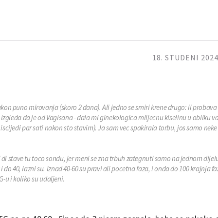
18. STUDENI 2024
kon puno mirovanja (skoro 2 dana). Ali jedno se smiri krene drugo: ii probava i
i izgleda da je od Vagisana - dala mi ginekologica mlijecnu kiselinu u obliku v
 iscijedi par sati nakon sto stavim). Ja sam vec spakirala torbu, jos samo nek
si di stave tu toco sondu, jer meni se zna trbuh zategnuti samo na jednom dijel
 i do 40, lazni su. Iznad 40-60 su pravi ali pocetna faza, i onda do 100 krajnja faz
-u i koliko su udaljeni.