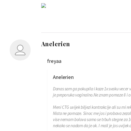
Anelerien
freyaa
Anelerien
Danas sam ga pokupila i kaze 1x svaku vecer va
je preporuka vaginalno.Ne znam pomaze li i on
Meni CTG uvijek biljezi kontrakcije ali su mi rek
Nista ne pomaze. Sinoc me jos i probava zezal
vise nemam bolova samo se trbuh stegne za 10se
nekako se nadam da je ok. I mali je jos uvijek ak