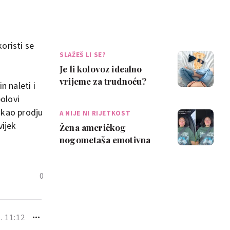
oristi se
SLAŽEŠ LI SE?
Je li kolovoz idealno
vrijeme za trudnoću?
n naleti i
Neke mame kažu da je
bolovi
pun pogodak
 kao prodju
A NIJE NI RIJETKOST
vijek
Žena američkog
nogometaša emotivna
nakon trudničke
nezgode: 'Najveća
0
sramota ik…
. 11:12