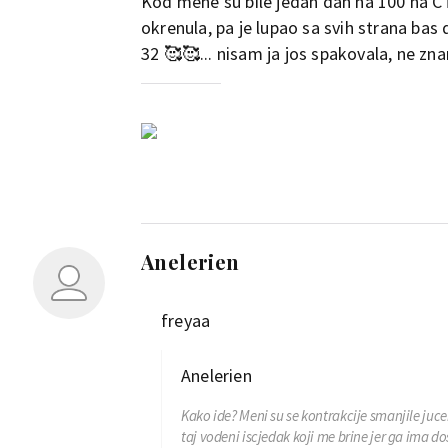
Kod mene su bile jedan dan na 100 na C
okrenula, pa je lupao sa svih strana bas 
32 🥰🥰... nisam ja jos spakovala, ne zna
Anelerien
freyaa
Anelerien
Kako ide? Meni su se kontrakcije smanjile juce
taj vodeni iscjedak koji me brine jer ga ima do