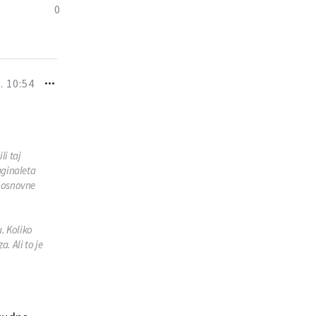
0
. 10:54
li taj
aginaleta
e osnovne
u. Koliko
a. Ali to je