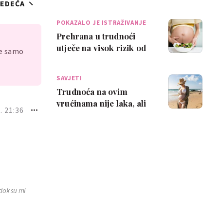
JEDEĆA
što se može javiti kao
posljedic…
POKAZALO JE ISTRAŽIVANJE
Prehrana u trudnoći
utječe na visok rizik od
je samo
demencije kod djeteta
kasnije u ži…
SAVJETI
Trudnoća na ovim
vrućinama nije laka, ali
. 21:36
ovi savjeti mogu ti
pomoći
 dok su mi