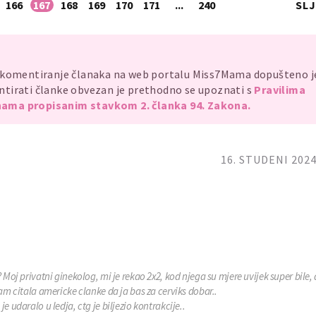
166
167
168
169
170
171
...
240
SL
, komentiranje članaka na web portalu Miss7Mama dopušteno 
mentirati članke obvezan je prethodno se upoznati s
Pravilima
ama propisanim stavkom 2. članka 94. Zakona.
16. STUDENI 2024
 Moj privatni ginekolog, mi je rekao 2x2, kod njega su mjere uvijek super bile,
am citala americke clanke da ja bas za cerviks dobar..
 udaralo u ledja, ctg je biljezio kontrakcije..