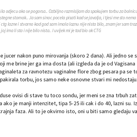
ila odjecu ako se pogorsa.. Ozbiljno razmisljam da spakujem torbu za bolnicu
tegne stomak.. Ja sam sinoc pocela pisati kad se javalja, i tjesi me sto nema
i ctg lazne i stvarno kad god sam imala laznu nije nista bilo, znam jer sam tra
 ima li sta i nije bilo nista.. I uvijek mi je tad bio ok CTG
e jucer nakon puno mirovanja (skoro 2 dana). Ali jedno se 
koji me brine jer ga ima dosta (ali izgleda da je od Vagisana
vaginaleta za ravnotezu vaginalne flore zbog pesara pa se to
spakirala torbu, jos samo neke osnovne stvari mi nedostaju
doduse ovisi di stave tu toco sondu, jer meni se zna trbuh za
ko je manji intenzitet, tipa 5-25 ili cak i do 40, lazni su. 
rajnja faza. Ali to je okvirno isto, oni u biti samo gledaju v