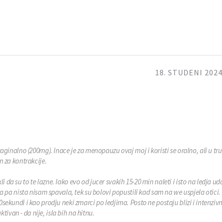
18. STUDENI 2024
ginalno (200mg). Inace je za menopauzu ovaj moj i koristi se oralno, ali u tr
 za kontrakcije.
li da su to te lazne. Iako evo od jucer svakih 15-20 min naleti i isto na ledja ud
a pa nista nisam spavala, tek su bolovi popustili kad sam na we uspjela otici.
kundi i kao prodju neki zmarci po ledjima. Posto ne postaju blizi i intenzivn
tivan - da nije, isla bih na hitnu.