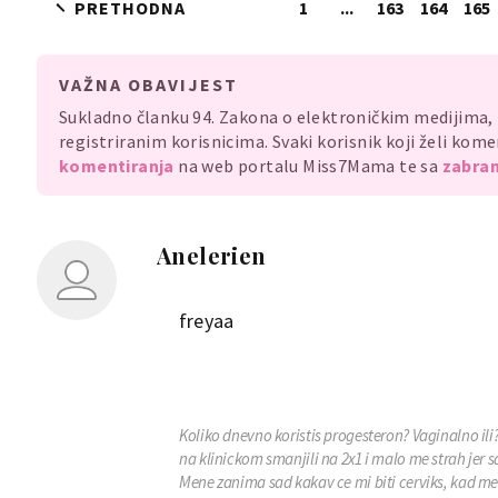
PRETHODNA
1
...
163
164
165
VAŽNA OBAVIJEST
Sukladno članku 94. Zakona o elektroničkim medijima
registriranim korisnicima. Svaki korisnik koji želi ko
komentiranja
na web portalu Miss7Mama te sa
zabran
Anelerien
freyaa
Koliko dnevno koristis progesteron? Vaginalno ili?
na klinickom smanjili na 2x1 i malo me strah jer s
Mene zanima sad kakav ce mi biti cerviks, kad me je