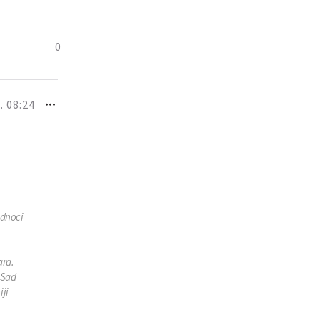
0
. 08:24
udnoci
ara.
 Sad
iji