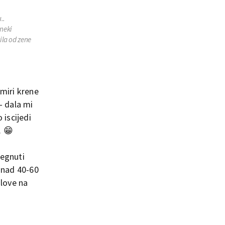
..
 neki
zila od zene
smiri krene
 - dala mi
 iscijedi
. 😁
tegnuti
Iznad 40-60
alove na