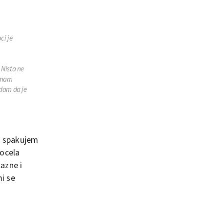
ci je
 Nista ne
nemam
adam da je
da spakujem
pocela
lazne i
mi se