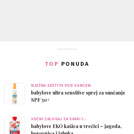
TOP
PONUDA
NJEŽNA ZAŠTITA POD SUNCEM
babylove ultra sensitive sprej za sunčanje
SPF 50+
VOĆNI ZALOGAJ ZA SVAKI I…
babylove EKO kašica u vrećici – jagoda,
borovnica i jabuka