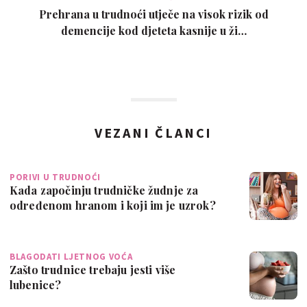
Prehrana u trudnoći utječe na visok rizik od
demencije kod djeteta kasnije u ži…
VEZANI ČLANCI
PORIVI U TRUDNOĆI
Kada započinju trudničke žudnje za
određenom hranom i koji im je uzrok?
BLAGODATI LJETNOG VOĆA
Zašto trudnice trebaju jesti više
lubenice?