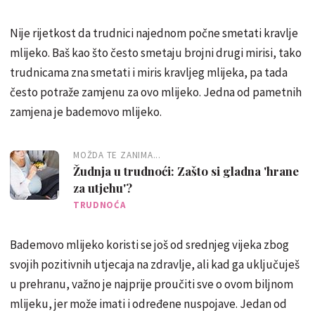
Nije rijetkost da trudnici najednom počne smetati kravlje
mlijeko. Baš kao što često smetaju brojni drugi mirisi, tako
trudnicama zna smetati i miris kravljeg mlijeka, pa tada
često potraže zamjenu za ovo mlijeko. Jedna od pametnih
zamjena je bademovo mlijeko.
MOŽDA TE ZANIMA...
Žudnja u trudnoći: Zašto si gladna 'hrane
za utjehu'?
TRUDNOĆA
Bademovo mlijeko koristi se još od srednjeg vijeka zbog
svojih pozitivnih utjecaja na zdravlje, ali kad ga uključuješ
u prehranu, važno je najprije proučiti sve o ovom biljnom
mlijeku, jer može imati i određene nuspojave. Jedan od