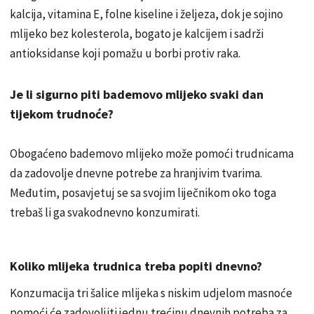
kalcija, vitamina E, folne kiseline i željeza, dok je sojino
mlijeko bez kolesterola, bogato je kalcijem i sadrži
antioksidanse koji pomažu u borbi protiv raka.
Je li sigurno piti bademovo mlijeko svaki dan
tijekom trudnoće?
Obogaćeno bademovo mlijeko može pomoći trudnicama
da zadovolje dnevne potrebe za hranjivim tvarima.
Međutim, posavjetuj se sa svojim liječnikom oko toga
trebaš li ga svakodnevno konzumirati.
Koliko mlijeka trudnica treba popiti dnevno?
Konzumacija tri šalice mlijeka s niskim udjelom masnoće
pomoći će zadovoljiti jednu trećinu dnevnih potreba za