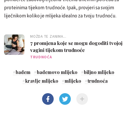
proteinima tijekom trudnoće. Ipak, provjeri sa svojim
liječnikom koliko je mlijeka idealno za tvoju trudnoću.
MOŽDA TE ZANIMA...
7 promjena koje se mogu dogoditi tvojoj
vagini tijekom trudnoće
TRUDNOĆA
#
badem
#
bademovo mlijeko
#
biljno mlijeko
#
kravlje mlijeko
#
mlijeko
#
trudnoća