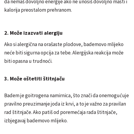
da nemaš dovoljno energije ako ne unosiš dovoljno masti i
kalorija preostalom prehranom.
2. Može izazvati alergiju
Ako si alergična na orašaste plodove, bademovo mlijeko
neće biti sigurna opcija za tebe. Alergijska reakcija može
biti opasna u trudnoći.
3. Može oštetiti štitnjaču
Badem je goitrogena namirnica, što znači da onemogućuje
pravilno preuzimanje joda iz krvi, a to je važno za pravilan
rad štitnjače. Ako patiš od poremećaja rada štitnjače,
izbjegavaj bademovo mlijeko.