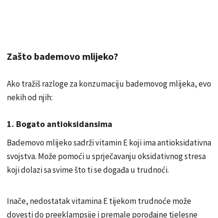
Zašto bademovo mlijeko?
Ako tražiš razloge za konzumaciju bademovog mlijeka, evo
nekih od njih:
1. Bogato antioksidansima
Bademovo mlijeko sadrži vitamin E koji ima antioksidativna
svojstva. Može pomoći u sprječavanju oksidativnog stresa
koji dolazi sa svime što ti se događa u trudnoći.
Inače, nedostatak vitamina E tijekom trudnoće može
dovesti do preeklampsije i premale porođajne tjelesne