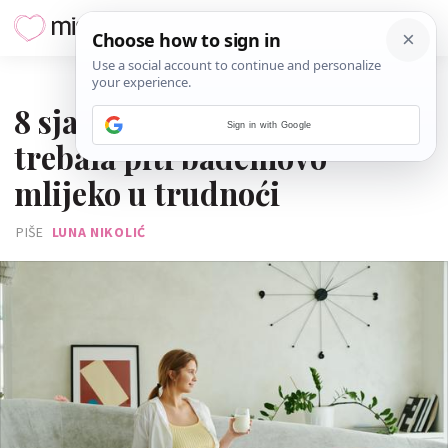
09. STUDENOGA 2025.
8 sjajnih stvari zbog kojih bi
Sign in with Google
trebala piti bademovo
mlijeko u trudnoći
PIŠE
LUNA NIKOLIĆ