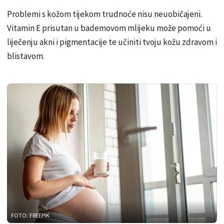
Problemi s kožom tijekom trudnoće nisu neuobičajeni.
Vitamin E prisutan u bademovom mlijeku može pomoći u
liječenju akni i pigmentacije te učiniti tvoju kožu zdravom i
blistavom.
FOTO: FREEPIK