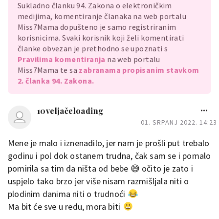
Sukladno članku 94. Zakona o elektroničkim
medijima, komentiranje članaka na web portalu
Miss7Mama dopušteno je samo registriranim
korisnicima. Svaki korisnik koji želi komentirati
članke obvezan je prethodno se upoznati s
Pravilima komentiranja
na web portalu
Miss7Mama te sa
zabranama propisanim stavkom
2. članka 94. Zakona.
10veljačeloading
01. SRPANJ 2022. 14:23
Mene je malo i iznenadilo, jer nam je prošli put trebalo
godinu i pol dok ostanem trudna, čak sam se i pomalo
pomirila sa tim da ništa od bebe 😅 očito je zato i
uspjelo tako brzo jer više nisam razmišljala niti o
plodinim danima niti o trudnoći
Ma bit će sve u redu, mora biti