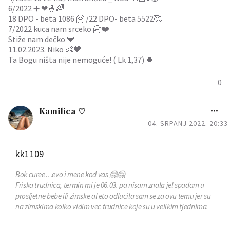
6/2022 ➕️ ❤🤞🌈
18 DPO - beta 1086 🤗 /22 DPO- beta 5522🥰
7/2022 kuca nam srceko 🤗❤️
Stiže nam dečko 💙
11.02.2023. Niko 👶💙
Ta Bogu ništa nije nemoguće! ( Lk 1,37) 🍀
0
Kamilica ♡
04. SRPANJ 2022. 20:33
kk1109
Bok curee…evo i mene kod vas 🤗🤗
Friska trudnica, termin mi je 06.03. pa nisam znala jel spadam u
prosljetne bebe ili zimske al eto odlucila sam se za ovu temu jer su
na zimskima kolko vidim vec trudnice koje su u velikim tjednima.
Nadam se da cemo sve imat skolske trudnoce i da u proljece
drzimo svoje bebulice u rukama ❤️