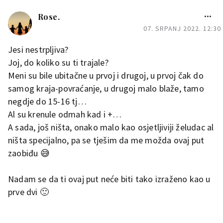
Rose.
07. SRPANJ 2022. 12:30
Jesi nestrpljiva?
Joj, do koliko su ti trajale?
Meni su bile ubitačne u prvoj i drugoj, u prvoj čak do
samog kraja-povraćanje, u drugoj malo blaže, tamo
negdje do 15-16 tj…
Al su krenule odmah kad i +…
A sada, još ništa, onako malo kao osjetljiviji želudac al
ništa specijalno, pa se tješim da me možda ovaj put
zaobiđu 😅
Nadam se da ti ovaj put neće biti tako izraženo kao u
prve dvi 🙂