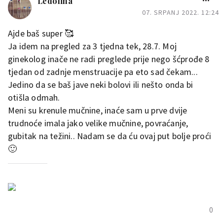
Ledolina
07. SRPANJ 2022. 12:24
Ajde baš super 🥰
Ja idem na pregled za 3 tjedna tek, 28.7. Moj
ginekolog inače ne radi preglede prije nego šćprođe 8
tjedan od zadnje menstruacije pa eto sad čekam...
Jedino da se baš jave neki bolovi ili nešto onda bi
otišla odmah.
Meni su krenule mučnine, inaće sam u prve dvije
trudnoće imala jako velike mučnine, povraćanje,
gubitak na težini.. Nadam se da ću ovaj put bolje proći
🙂
0