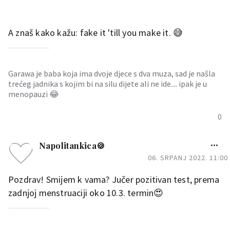
A znaš kako kažu: fake it 'till you make it. 😅
Garawa je baba koja ima dvoje djece s dva muza, sad je našla
trećeg jadnika s kojim bi na silu dijete ali ne ide.... ipak je u
menopauzi 😂
0
Napolitankica🍪
06. SRPANJ 2022. 11:00
Pozdrav! Smijem k vama? Jučer pozitivan test, prema
zadnjoj menstruaciji oko 10.3. termin😍