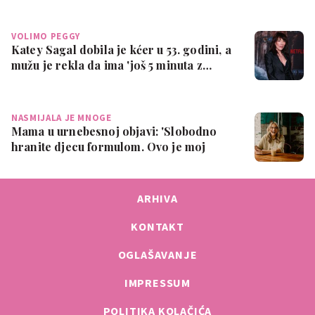
VOLIMO PEGGY
Katey Sagal dobila je kćer u 53. godini, a
mužu je rekla da ima 'još 5 minuta z…
NASMIJALA JE MNOGE
Mama u urnebesnoj objavi: 'Slobodno
hranite djecu formulom. Ovo je moj
isključi…
ARHIVA
KONTAKT
OGLAŠAVANJE
IMPRESSUM
POLITIKA KOLAČIĆA