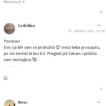
Mommy of 👦
0
Ledolina
07. SRPANJ 2022. 07:58
Pozdrav!
Evo i ja bih vam se pridružila 😊 treća beba je na putu,
po zm termin bi bio 6.3. Pregled još čekam i prilično
sam nestrpljiva 🥰
0
Rose.