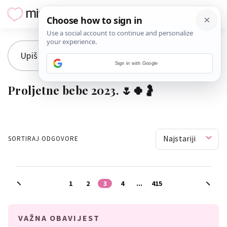
Sign in with Google
Proljetne bebe 2023. 🌷🍀🤰
Najstariji
SORTIRAJ ODGOVORE
1
2
3
4
...
415
VAŽNA OBAVIJEST