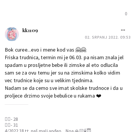
0
kk1109
02. SRPANJ 2022. 09:53
Bok curee...evo i mene kod vas 🤗🤗
Friska trudnica, termin mi je 06.03. pa nisam znala jel
spadam u prosljetne bebe ili zimske al eto odlucila
sam se za ovu temu jer su na zimskima kolko vidim
vec trudnice koje su u velikim tjednima.
Nadam se da cemo sve imat skolske trudnoce i da u
proljece drzimo svoje bebulice u rukama ❤️
🙋‍♀️- 28
🙋‍♂️- 31
4/2022 18 tt. naš mali anđeo _ Noa 🙏🏻🕯😇