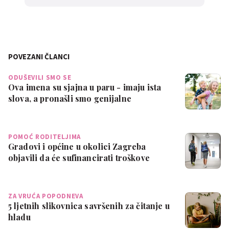
POVEZANI ČLANCI
ODUŠEVILI SMO SE
Ova imena su sjajna u paru - imaju ista
slova, a pronašli smo genijalne
kombina…
POMOĆ RODITELJIMA
Gradovi i općine u okolici Zagreba
objavili da će sufinancirati troškove
školov…
ZA VRUĆA POPODNEVA
5 ljetnih slikovnica savršenih za čitanje u
hladu