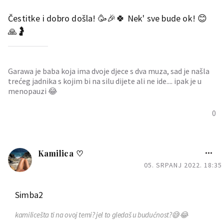
Čestitke i dobro došla! 🥳🎉🍀 Nek' sve bude ok! 😊
🙏🤰
Garawa je baba koja ima dvoje djece s dva muza, sad je našla
trećeg jadnika s kojim bi na silu dijete ali ne ide.... ipak je u
menopauzi 😂
0
Kamilica ♡
05. SRPANJ 2022. 18:35
Simba2
kamilice
šta ti na ovoj temi? jel to gledaš u budućnost?😅😂