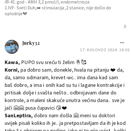
👰 41. god - AMH 3,2 pmol/l, endometrioza
1.IVF- Sveti Duh,➡️ stimulacija ,2 stanice, nije došlo do
oplodnje💔
0
Jurky32
17. KOLOVOZ 2024. 18:02
Kawa,
PUPO svu sreću ti želim 🤞🥰
Korni,
pa dobro sam, donekle, hvala na pitanju ❤️ da,
da, samo odmaram, krevet-wc.. ima dana kad sam
baš dobro, a ima i onih kad su tu i lagane kontrakcije i
pritisak dolje i svašta nešto.. odbrojavam dane do
kontrole, a maleni skakuće unutra većinu dana.. sve je
jači 🤗🤗 pusa čupavici 😘❤️
SanLeptira,
dobro nam došla 🤗 meni su doktori
uvijek pisali koliko ih je.. ja pretpostavljam da ih je kod
tebe 3 s obzirom na godine, iako ni to nije uvjet.. koliki