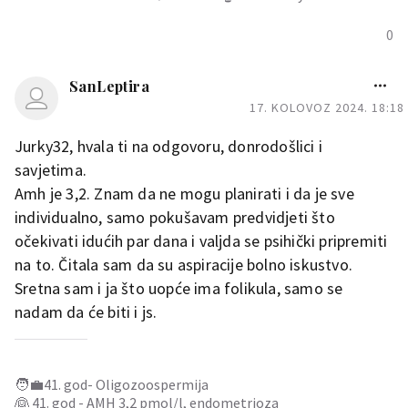
0
SanLeptira
17. KOLOVOZ 2024. 18:18
Jurky32, hvala ti na odgovoru, donrodošlici i
savjetima.
Amh je 3,2. Znam da ne mogu planirati i da je sve
individualno, samo pokušavam predvidjeti što
očekivati idućih par dana i valjda se psihički pripremiti
na to. Čitala sam da su aspiracije bolno iskustvo.
Sretna sam i ja što uopće ima folikula, samo se
nadam da će biti i js.
🧑‍💼41. god- Oligozoospermija
👰 41. god - AMH 3,2 pmol/l, endometrioza