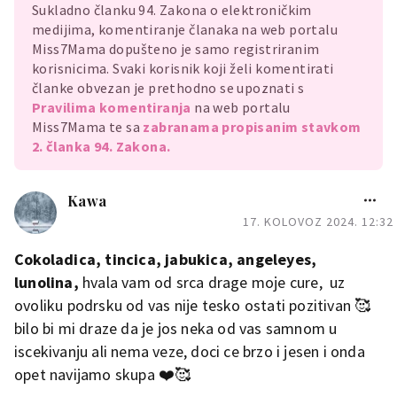
Sukladno članku 94. Zakona o elektroničkim
medijima, komentiranje članaka na web portalu
Miss7Mama dopušteno je samo registriranim
korisnicima. Svaki korisnik koji želi komentirati
članke obvezan je prethodno se upoznati s
Pravilima komentiranja
na web portalu
Miss7Mama te sa
zabranama propisanim stavkom
2. članka 94. Zakona.
Kawa
17. KOLOVOZ 2024. 12:32
Cokoladica, tincica, jabukica, angeleyes,
lunolina,
hvala vam od srca drage moje cure, uz
ovoliku podrsku od vas nije tesko ostati pozitivan 🥰
bilo bi mi draze da je jos neka od vas samnom u
iscekivanju ali nema veze, doci ce brzo i jesen i onda
opet navijamo skupa ❤️🥰