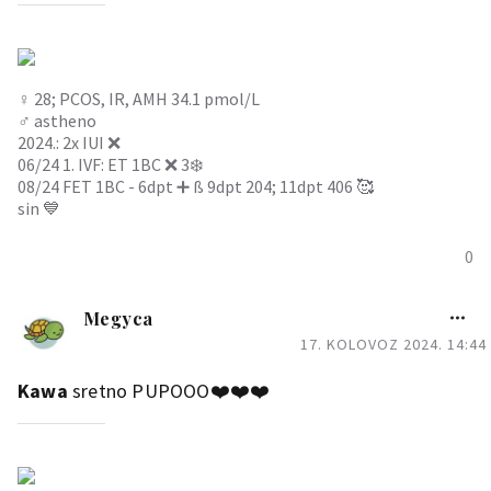
♀️ 28; PCOS, IR, AMH 34.1 pmol/L
♂️ astheno
2024.: 2x IUI ❌️
06/24 1. IVF: ET 1BC ❌️ 3❄️
08/24 FET 1BC - 6dpt ➕️ ß 9dpt 204; 11dpt 406 🥰
sin 💙
0
Megyca
17. KOLOVOZ 2024. 14:44
Kawa
sretno PUPOOO❤️❤️❤️