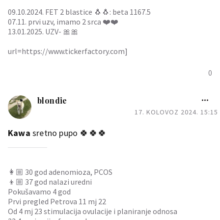
09.10.2024. FET 2 blastice 🐧🐧: beta 1167.5
07.11. prvi uzv, imamo 2 srca ❤️❤️
13.01.2025. UZV- 🎀🎀
url=https://www.tickerfactory.com]
0
blondie
17. KOLOVOZ 2024. 15:15
Kawa
sretno pupo 🍀🍀🍀
👩🏼 30 god adenomioza, PCOS
👦🏼 37 god nalazi uredni
Pokušavamo 4 god
Prvi pregled Petrova 11 mj 22
Od 4 mj 23 stimulacija ovulacije i planiranje odnosa