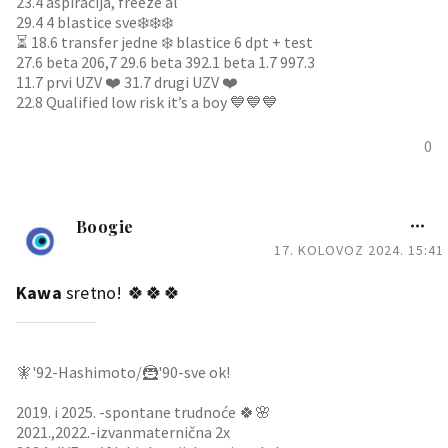
23.4 aspiracija, freeze al
29.4 4 blastice sve❄️❄️❄️
⏳ 18.6 transfer jedne ❄️ blastice 6 dpt + test
27.6 beta 206,7 29.6 beta 392.1 beta 1.7 997.3
11.7 prvi UZV ❤️ 31.7 drugi UZV ❤️
22.8 Qualified low risk it’s a boy 💙💙💙
0
Boogie
17. KOLOVOZ 2024. 15:41
Kawa
sretno! 🍀🍀🍀
🧚'92-Hashimoto/🦹'90-sve ok!
2019. i 2025. -spontane trudnoće 🍀🌸
2021.,2022.-izvanmaternična 2x