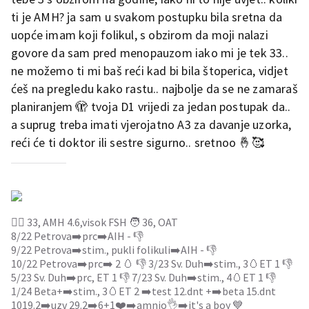
ti je AMH? ja sam u svakom postupku bila sretna da
uopće imam koji folikul, s obzirom da moji nalazi
govore da sam pred menopauzom iako mi je tek 33..
ne možemo ti mi baš reći kad bi bila štoperica, vidjet
ćeš na pregledu kako rastu.. najbolje da se ne zamaraš
planiranjem 🫣 tvoja D1 vrijedi za jedan postupak da..
a suprug treba imati vjerojatno A3 za davanje uzorka,
reći će ti doktor ili sestre sigurno.. sretnoo 🤞🥰
👱‍♀️ 33, AMH 4.6,visok FSH 🧑 36, OAT
8/22 Petrova➡️prc➡️AIH - 👎
9/22 Petrova➡️stim., pukli folikuli➡️AIH - 👎
10/22 Petrova➡️prc➡️ 2 🥚 👎 3/23 Sv. Duh➡️stim., 3🥚ET 1 👎
5/23 Sv. Duh➡️prc, ET 1 👎 7/23 Sv. Duh➡️stim., 4🥚ET 1 👎
1/24 Beta+➡️stim., 3🥚ET 2 ➡️test 12.dnt +➡️beta 15.dnt
1019.2➡️uzv 29.2➡️6+1❤️➡️amnio👌➡️it's a boy 💙