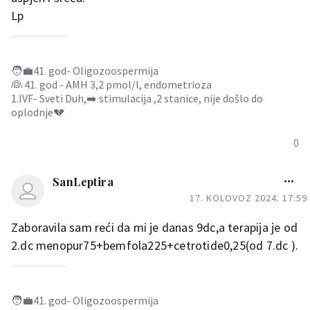
Lp
🧑‍💼41. god- Oligozoospermija
👰 41. god - AMH 3,2 pmol/l, endometrioza
1.IVF- Sveti Duh,➡️ stimulacija ,2 stanice, nije došlo do
oplodnje💔
0
SanLeptira
17. KOLOVOZ 2024. 17:59
Zaboravila sam reći da mi je danas 9dc,a terapija je od
2.dc menopur75+bemfola225+cetrotide0,25(od 7.dc ).
🧑‍💼41. god- Oligozoospermija