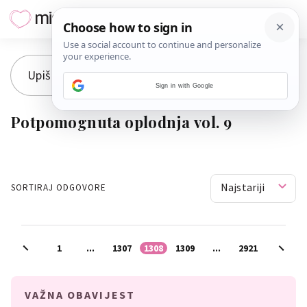
Sign in with Google
Potpomognuta oplodnja vol. 9
Najstariji
SORTIRAJ ODGOVORE
1
...
1307
1308
1309
...
2921
VAŽNA OBAVIJEST