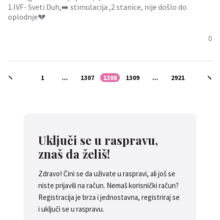
1.IVF- Sveti Duh,➡️ stimulacija ,2 stanice, nije došlo do
oplodnje💔
0
1
...
1307
1308
1309
...
2921
Uključi se u raspravu,
znaš da želiš!
Zdravo! Čini se da uživate u raspravi, ali još se
niste prijavili na račun. Nemaš korisnički račun?
Registracija je brza i jednostavna, registriraj se
i uključi se u raspravu.