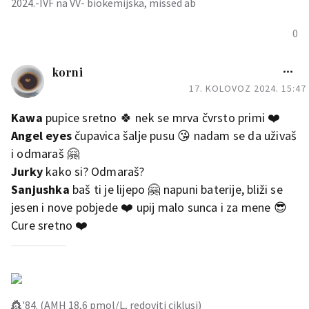
2024.-IVF na VV- biokemijska, missed ab
0
korni
17. KOLOVOZ 2024. 15:47
Kawa
pupice sretno 🍀 nek se mrva čvrsto primi ❤️
Angel eyes
čupavica šalje pusu 😘 nadam se da uživaš
i odmaraš 🤗
Jurky
kako si? Odmaraš?
Sanjushka
baš ti je lijepo 🤗 napuni baterije, bliži se
jesen i nove pobjede ❤️ upij malo sunca i za mene 😎
Cure sretno ❤️
👸'84. (AMH 18,6 pmol/L, redoviti ciklusi)