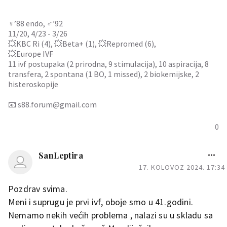
♀️’88 endo, ♂️’92
11/20, 4/23 - 3/26
💥KBC Ri (4), 💥Beta+ (1), 💥Repromed (6),
💥Europe IVF
11 ivf postupaka (2 prirodna, 9 stimulacija), 10 aspiracija, 8
transfera, 2 spontana (1 BO, 1 missed), 2 biokemijske, 2
histeroskopije
📧 s88.forum@gmail.com
0
SanLeptira
17. KOLOVOZ 2024. 17:34
Pozdrav svima.
Meni i suprugu je prvi ivf, oboje smo u 41.godini.
Nemamo nekih većih problema , nalazi su u skladu sa