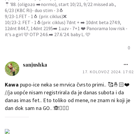
🤵'88. (oligozo ➡️normo), start 10/21, 9/22 missed ab.,
6/23 (KBC Ri)- duo stim - 3🐧
9/23-1.FET - 1🐧 (prir. ciklus)❌
10/23-2. FET - 1🐧(prir. ciklus) 7dnt + ➡️ 10dnt beta 274.9,
12dnt 844.7, 14dnt 2195➡️ 1.uzv - 7+1 ❤️ Panorama low risk -
it's a girl 🩷 OTP 24.6.➡️ 27.6.'24. baby L. 🩷
0
sanjushka
17. KOLOVOZ 2024. 17:02
Kawa
pupo-ice neka se mrvica čvrsto primi.. 🥰🤞🏻❤️
//ja uopće nisam registrirala da je danas subota i da
danas imas fet.. Eto toliko od mene, ne znam ni koji je
dan dok sam na GO.. 🙈🤦🏻‍♀️