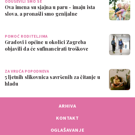
ODUŠEVILI SMO SE
Ova imena su sjajna u paru - imaju ista
slova, a pronašli smo genijalne
kombina…
POMOĆ RODITELJIMA
Gradovi i općine u okolici Zagreba
objavili da će sufinancirati troškove
školov…
ZA VRUĆA POPODNEVA
5 ljetnih slikovnica savršenih za čitanje u
hladu
ARHIVA
KONTAKT
OGLAŠAVANJE