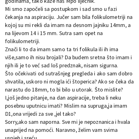
godinama, tako kaže naš Mpo liječnik.
Mi smo započeli sa postupkom i sad smo u fazi
čekanja na aspiraciju. Jučer sam bila folikulometriji na
kojoj su mi rekli da imam na desnom jajniku 14mm, a
na lijevom 14 i 15 mm. Sutra sam opet na
folikulometriji.
Znači li to da imam samo ta tri folikula ili ih ima
više,samo ih nisu brojali? Da budem sretna što imam i
njih ili je to već sad loš predznak, nisam sigurna.
Što očekivati od sutrašnjeg pregleda i ako sam dobro
shvatila, uskoro ni mogla ići štoperica? Ako se čeka da
narastu do 18mm, to bi bilo u utorak. Što mislite?
I,još jedno pitanje, na dan aspiracije, treba li neku
posebnu uputnicu imati? Mislim na supruga,ja imam
D1,ona vrijedi za sve ,jel tako?
Sorry,ako sam naporna. Sve mi je nepoznanica i hvala
unaprijed na pomoći. Naravno, želim vam svima
uspjeh i sreću.