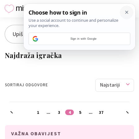
Sign in with Google
Najdraža igračka
Najstariji
SORTIRAJ ODGOVORE
1
...
3
4
5
...
37
VAŽNA OBAVIJEST