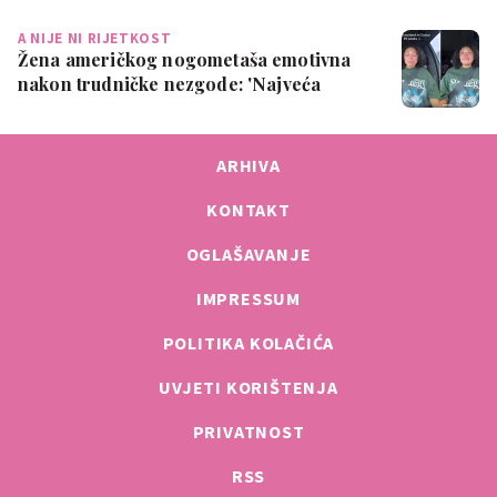
A NIJE NI RIJETKOST
Žena američkog nogometaša emotivna
nakon trudničke nezgode: 'Najveća
sramota ik…
ARHIVA
KONTAKT
OGLAŠAVANJE
IMPRESSUM
POLITIKA KOLAČIĆA
UVJETI KORIŠTENJA
PRIVATNOST
RSS