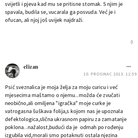
svijetli i pjeva kad mu se pritisne stomak. S njim je
spavala, budila se, vucarala ga posvuda. Već je i
ofucan, ali njoj još uvijek najdraži.
0
elizan
10. PROSINAC 2013. 12:59
Psić sveznalica je moja želja za moju curicu i već
mjesecima maštamo o njemu...možda će zvučati
neobično,ali omiljena "igračka" moje curke je
vatrogasna šuškava folija,s kojom nas je upoznala
defektologica,slična ukrasnom papiru za zamatanje
poklona...nažalost,budući da je odmah po rođenju
izgubila vid,morali smo potaknuti ostala njezina