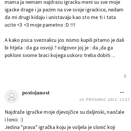
mama ja nemam najdrazu igracku meni su sve moje
igacke drage i ja pazim na sve svoje igrackice, nedam
da mi drugi kidaju i unistavaju kao sto me ti i tata
ucite <3 <3 moje pametno :D !!!
A kako psica sveznalicu jos nismo kupili pitamo je dali
bi htjela : da ga osvoji ? odgovor joj je : da ,da ga
pokloni svome braci kojega uskoro treba dobiti ...
0
postojanost
10. PROSINAC 2013. 12:57
Najdraže igračke moje djevojčice su daljinski, naočale
i lonci. :)
Jedina "prava" igračka koju je voljela je slonić koji