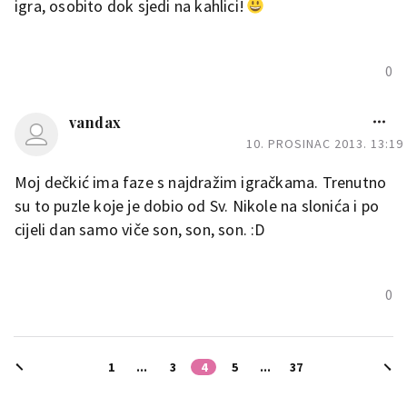
igra, osobito dok sjedi na kahlici!
0
vandax
10. PROSINAC 2013. 13:19
Moj dečkić ima faze s najdražim igračkama. Trenutno
su to puzle koje je dobio od Sv. Nikole na slonića i po
cijeli dan samo viče son, son, son. :D
0
1
...
3
4
5
...
37