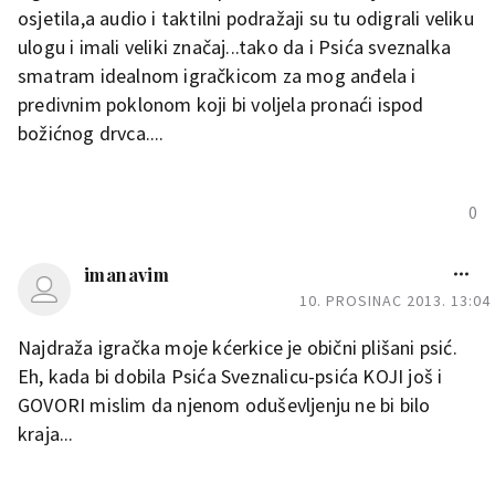
osjetila,a audio i taktilni podražaji su tu odigrali veliku
ulogu i imali veliki značaj...tako da i Psića sveznalka
smatram idealnom igračkicom za mog anđela i
predivnim poklonom koji bi voljela pronaći ispod
božićnog drvca....
0
imanavim
10. PROSINAC 2013. 13:04
Najdraža igračka moje kćerkice je obični plišani psić.
Eh, kada bi dobila Psića Sveznalicu-psića KOJI još i
GOVORI mislim da njenom oduševljenju ne bi bilo
kraja...