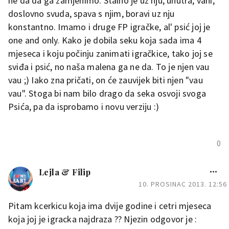
ne da da ga zamjenimo. Stalno je uz nju, unutra, vani,
doslovno svuda, spava s njim, boravi uz nju
konstantno. Imamo i druge FP igračke, al' psić joj je
one and only. Kako je dobila seku koja sada ima 4
mjeseca i koju počinju zanimati igračkice, tako joj se
sviđa i psić, no naša malena ga ne da. To je njen vau
vau ;) Iako zna pričati, on će zauvijek biti njen "vau
vau". Stoga bi nam bilo drago da seka osvoji svoga
Psića, pa da isprobamo i novu verziju :)
0
Lejla & Filip
10. PROSINAC 2013. 12:56
Pitam kcerkicu koja ima dvije godine i cetri mjeseca
koja joj je igracka najdraza ?? Njezin odgovor je :