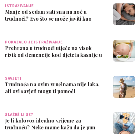
ISTRAŽIVANJE
Manje od sedam sati sna na noć u
trudnoći? Evo što se može javiti kao
posljedic…
POKAZALO JE ISTRAŽIVANJE
Prehrana u trudnoći utječe na visok
rizik od demencije kod djeteta kasnije u
ži…
SAVJETI
Trudnoća na ovim vrućinama nije laka,
ali ovi savjeti mogu ti pomoći
SLAŽEŠ LI SE?
Je li kolovoz idealno vrijeme za
trudnoću? Neke mame kažu da je pun
pogodak