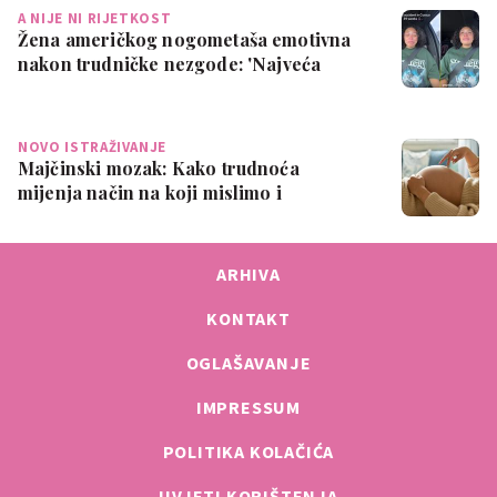
A NIJE NI RIJETKOST
Žena američkog nogometaša emotivna
nakon trudničke nezgode: 'Najveća
sramota ik…
NOVO ISTRAŽIVANJE
Majčinski mozak: Kako trudnoća
mijenja način na koji mislimo i
osjećamo
ARHIVA
KONTAKT
OGLAŠAVANJE
IMPRESSUM
POLITIKA KOLAČIĆA
UVJETI KORIŠTENJA