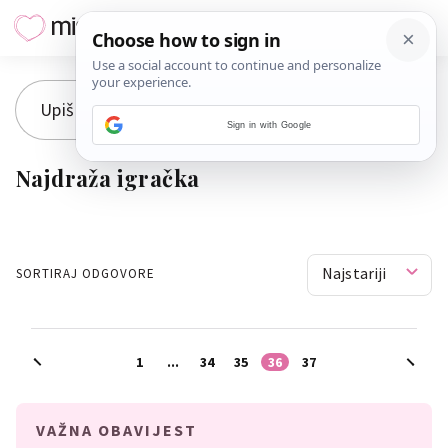
Sign in with Google
Najdraža igračka
Najstariji
SORTIRAJ ODGOVORE
1
...
34
35
36
37
VAŽNA OBAVIJEST