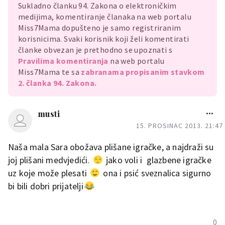
Sukladno članku 94. Zakona o elektroničkim
medijima, komentiranje članaka na web portalu
Miss7Mama dopušteno je samo registriranim
korisnicima. Svaki korisnik koji želi komentirati
članke obvezan je prethodno se upoznati s
Pravilima komentiranja
na web portalu
Miss7Mama te sa
zabranama propisanim stavkom
2. članka 94. Zakona.
musti
15. PROSINAC 2013. 21:47
Naša mala Sara obožava plišane igračke, a najdraži su
joj plišani medvjedići.
jako voli i glazbene igračke
uz koje može plesati
ona i psić sveznalica sigurno
bi bili dobri prijatelji
0