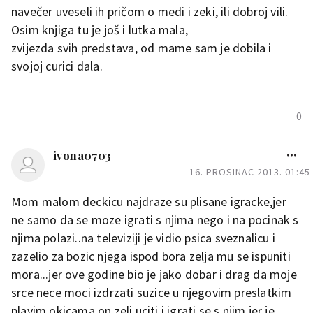
navečer uveseli ih pričom o medi i zeki, ili dobroj vili.
Osim knjiga tu je još i lutka mala,
zvijezda svih predstava, od mame sam je dobila i
svojoj curici dala.
0
ivona0703
16. PROSINAC 2013. 01:45
Mom malom deckicu najdraze su plisane igracke,jer
ne samo da se moze igrati s njima nego i na pocinak s
njima polazi..na televiziji je vidio psica sveznalicu i
zazelio za bozic njega ispod bora zelja mu se ispuniti
mora...jer ove godine bio je jako dobar i drag da moje
srce nece moci izdrzati suzice u njegovim preslatkim
plavim okicama.on zeli uciti i igrati se s njim jer je