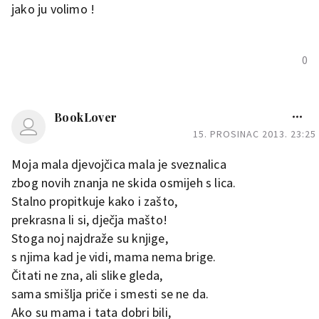
jako ju volimo !
0
BookLover
15. PROSINAC 2013. 23:25
Moja mala djevojčica mala je sveznalica
zbog novih znanja ne skida osmijeh s lica.
Stalno propitkuje kako i zašto,
prekrasna li si, dječja mašto!
Stoga noj najdraže su knjige,
s njima kad je vidi, mama nema brige.
Čitati ne zna, ali slike gleda,
sama smišlja priče i smesti se ne da.
Ako su mama i tata dobri bili,