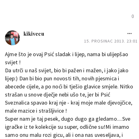
0
kikivecu
15. PROSINAC 2013. 23:01
Ajme što je ovaj Psić sladak i lijep, nama bi ulijepšao
svijet !
Da utrči u naš svijet, bio bi pažen i mažen, i jako jako
lijep:) Dan bi bio pun novosti tih, novih pjesmica i
abecede cijele, a po noći bi tješio glavice smjele. Nitko
strašan u snove dječje nebi ušo te, jer bi Psić
Sveznalica spavao kraj nje - kraj moje male djevojčice,
male mazice i strašljivice !
Super nam je taj pesek, dugo dugo ga gledamo....Sve
igračke iz te kolekcije su super, odlične su!Mi imamo
samo onu malu rozi gicu, ali i ona nas uveseljava, i