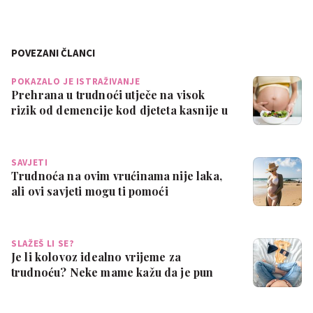
POVEZANI ČLANCI
POKAZALO JE ISTRAŽIVANJE
Prehrana u trudnoći utječe na visok
rizik od demencije kod djeteta kasnije u
ži…
SAVJETI
Trudnoća na ovim vrućinama nije laka,
ali ovi savjeti mogu ti pomoći
SLAŽEŠ LI SE?
Je li kolovoz idealno vrijeme za
trudnoću? Neke mame kažu da je pun
pogodak