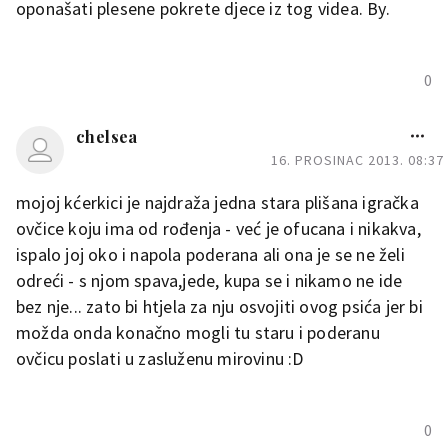
oponašati plesene pokrete djece iz tog videa. By.
0
chelsea
16. PROSINAC 2013. 08:37
mojoj kćerkici je najdraža jedna stara plišana igračka
ovčice koju ima od rođenja - već je ofucana i nikakva,
ispalo joj oko i napola poderana ali ona je se ne želi
odreći - s njom spava,jede, kupa se i nikamo ne ide
bez nje... zato bi htjela za nju osvojiti ovog psića jer bi
možda onda konačno mogli tu staru i poderanu
ovčicu poslati u zasluženu mirovinu :D
0