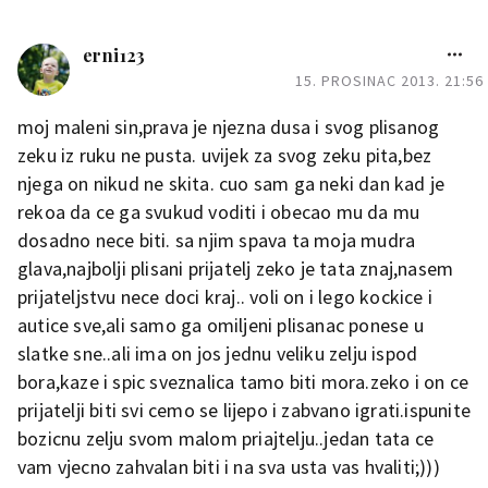
erni123
15. PROSINAC 2013. 21:56
moj maleni sin,prava je njezna dusa i svog plisanog
zeku iz ruku ne pusta. uvijek za svog zeku pita,bez
njega on nikud ne skita. cuo sam ga neki dan kad je
rekoa da ce ga svukud voditi i obecao mu da mu
dosadno nece biti. sa njim spava ta moja mudra
glava,najbolji plisani prijatelj zeko je tata znaj,nasem
prijateljstvu nece doci kraj.. voli on i lego kockice i
autice sve,ali samo ga omiljeni plisanac ponese u
slatke sne..ali ima on jos jednu veliku zelju ispod
bora,kaze i spic sveznalica tamo biti mora.zeko i on ce
prijatelji biti svi cemo se lijepo i zabvano igrati.ispunite
bozicnu zelju svom malom priajtelju..jedan tata ce
vam vjecno zahvalan biti i na sva usta vas hvaliti;)))