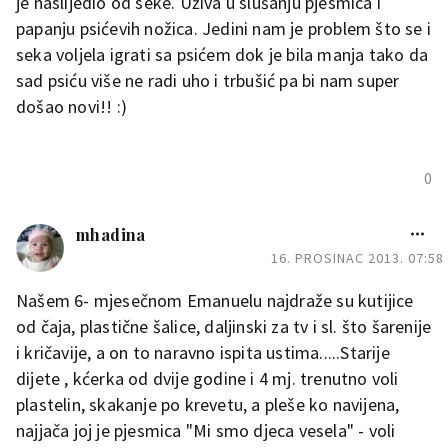
je naslijedio od seke. Uživa u slušanju pjesmica i
papanju psićevih nožica. Jedini nam je problem što se i
seka voljela igrati sa psićem dok je bila manja tako da
sad psiću više ne radi uho i trbušić pa bi nam super
došao novi!! :)
0
mhadina
16. PROSINAC 2013. 07:58
Našem 6- mjesečnom Emanuelu najdraže su kutijice
od čaja, plastične šalice, daljinski za tv i sl. što šarenije
i kričavije, a on to naravno ispita ustima.....Starije
dijete , kćerka od dvije godine i 4 mj. trenutno voli
plastelin, skakanje po krevetu, a pleše ko navijena,
najjača joj je pjesmica "Mi smo djeca vesela" - voli