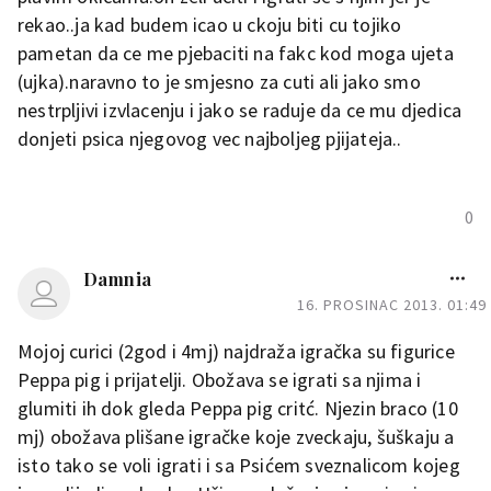
rekao..ja kad budem icao u ckoju biti cu tojiko
pametan da ce me pjebaciti na fakc kod moga ujeta
(ujka).naravno to je smjesno za cuti ali jako smo
nestrpljivi izvlacenju i jako se raduje da ce mu djedica
donjeti psica njegovog vec najboljeg pjijateja..
0
Damnia
16. PROSINAC 2013. 01:49
Mojoj curici (2god i 4mj) najdraža igračka su figurice
Peppa pig i prijatelji. Obožava se igrati sa njima i
glumiti ih dok gleda Peppa pig critć. Njezin braco (10
mj) obožava plišane igračke koje zveckaju, šuškaju a
isto tako se voli igrati i sa Psićem sveznalicom kojeg