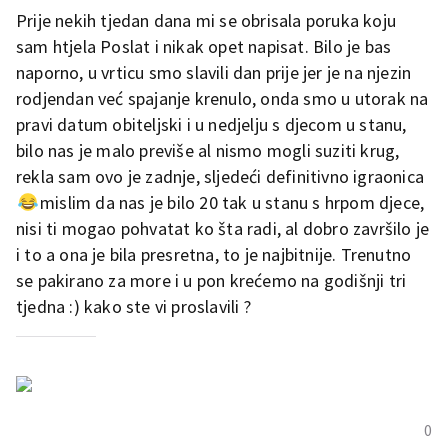
Prije nekih tjedan dana mi se obrisala poruka koju
sam htjela Poslat i nikak opet napisat. Bilo je bas
naporno, u vrticu smo slavili dan prije jer je na njezin
rodjendan već spajanje krenulo, onda smo u utorak na
pravi datum obiteljski i u nedjelju s djecom u stanu,
bilo nas je malo previše al nismo mogli suziti krug,
rekla sam ovo je zadnje, sljedeći definitivno igraonica
mislim da nas je bilo 20 tak u stanu s hrpom djece,
nisi ti mogao pohvatat ko šta radi, al dobro završilo je
i to a ona je bila presretna, to je najbitnije. Trenutno
se pakirano za more i u pon krećemo na godišnji tri
tjedna :) kako ste vi proslavili ?
0