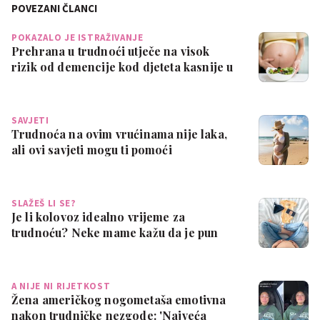
POVEZANI ČLANCI
POKAZALO JE ISTRAŽIVANJE
Prehrana u trudnoći utječe na visok
rizik od demencije kod djeteta kasnije u
ži…
SAVJETI
Trudnoća na ovim vrućinama nije laka,
ali ovi savjeti mogu ti pomoći
SLAŽEŠ LI SE?
Je li kolovoz idealno vrijeme za
trudnoću? Neke mame kažu da je pun
pogodak
A NIJE NI RIJETKOST
Žena američkog nogometaša emotivna
nakon trudničke nezgode: 'Najveća