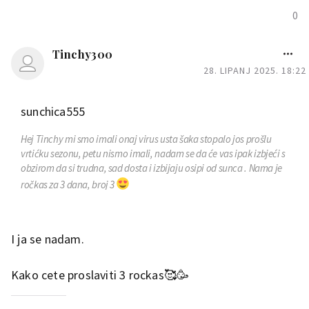
0
Tinchy300
28. LIPANJ 2025. 18:22
sunchica555
Hej Tinchy mi smo imali onaj virus usta šaka stopalo jos prošlu
vrtićku sezonu, petu nismo imali, nadam se da će vas ipak izbjeći s
obzirom da si trudna, sad dosta i izbijaju osipi od sunca . Nama je
ročkas za 3 dana, broj 3
I ja se nadam.
Kako cete proslaviti 3 rockas🥰🥳