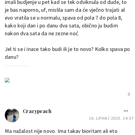
imali budjenje u pet kad se tek odviknula od dude, to
je bas naporno, uf, mislila sam da će vječno trajati al
evo vratila se u normalu, spava od pola 7 do pola 8,
kako koji dan i po danu dva sata, obično ju budim
nakon dva sata da ne zezne noć.
Jel ti se i inace tako budi ili je to novo? Kolko spava po
danu?
0
Crazypeach
16. LIPANJ 2025. 14:37
Ma nažalost nije novo. Ima takav bioritam ali eto