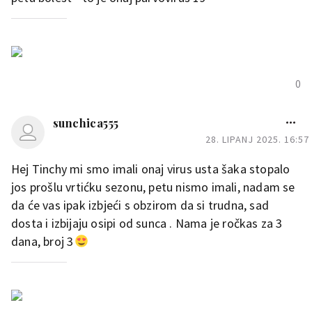
0
sunchica555
28. LIPANJ 2025. 16:57
Hej Tinchy mi smo imali onaj virus usta šaka stopalo
jos prošlu vrtićku sezonu, petu nismo imali, nadam se
da će vas ipak izbjeći s obzirom da si trudna, sad
dosta i izbijaju osipi od sunca . Nama je ročkas za 3
dana, broj 3