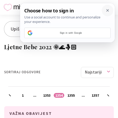
Sign in with Google
Ljetne Bebe 2022 🌞🌊🤱🏻
Najstariji
SORTIRAJ ODGOVORE
1
...
1353
1354
1355
...
1357
VAŽNA OBAVIJEST