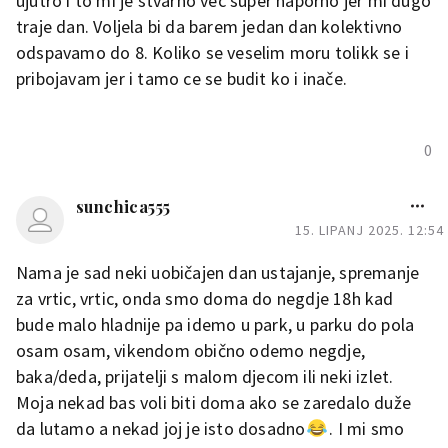
ujutro i to mi je stvarno vec super naporno jer mi dugo
traje dan. Voljela bi da barem jedan dan kolektivno
odspavamo do 8. Koliko se veselim moru tolikk se i
pribojavam jer i tamo ce se budit ko i inače.
0
sunchica555
15. LIPANJ 2025. 12:54
Nama je sad neki uobičajen dan ustajanje, spremanje
za vrtic, vrtic, onda smo doma do negdje 18h kad
bude malo hladnije pa idemo u park, u parku do pola
osam osam, vikendom obično odemo negdje,
baka/deda, prijatelji s malom djecom ili neki izlet.
Moja nekad bas voli biti doma ako se zaredalo duže
da lutamo a nekad joj je isto dosadno
. I mi smo