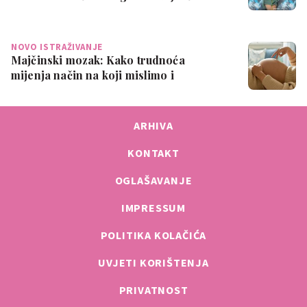
sramota ik…
NOVO ISTRAŽIVANJE
Majčinski mozak: Kako trudnoća
mijenja način na koji mislimo i
osjećamo
ARHIVA
KONTAKT
OGLAŠAVANJE
IMPRESSUM
POLITIKA KOLAČIĆA
UVJETI KORIŠTENJA
PRIVATNOST