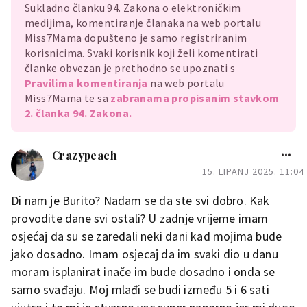
Sukladno članku 94. Zakona o elektroničkim
medijima, komentiranje članaka na web portalu
Miss7Mama dopušteno je samo registriranim
korisnicima. Svaki korisnik koji želi komentirati
članke obvezan je prethodno se upoznati s
Pravilima komentiranja
na web portalu
Miss7Mama te sa
zabranama propisanim stavkom
2. članka 94. Zakona.
Crazypeach
15. LIPANJ 2025. 11:04
Di nam je Burito? Nadam se da ste svi dobro. Kak
provodite dane svi ostali? U zadnje vrijeme imam
osjećaj da su se zaredali neki dani kad mojima bude
jako dosadno. Imam osjecaj da im svaki dio u danu
moram isplanirat inače im bude dosadno i onda se
samo svađaju. Moj mlađi se budi između 5 i 6 sati