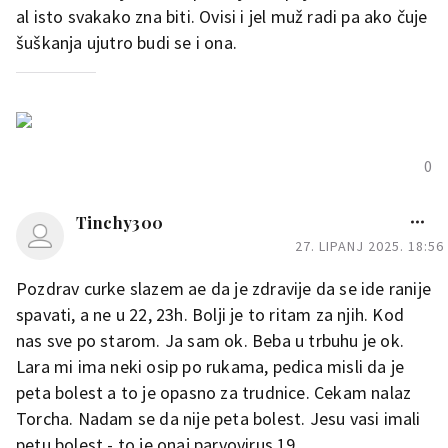
al isto svakako zna biti. Ovisi i jel muž radi pa ako čuje
šuškanja ujutro budi se i ona.
0
Tinchy300
27. LIPANJ 2025. 18:56
Pozdrav curke slazem ae da je zdravije da se ide ranije
spavati, a ne u 22, 23h. Bolji je to ritam za njih. Kod
nas sve po starom. Ja sam ok. Beba u trbuhu je ok.
Lara mi ima neki osip po rukama, pedica misli da je
peta bolest a to je opasno za trudnice. Cekam nalaz
Torcha. Nadam se da nije peta bolest. Jesu vasi imali
petu bolest - to je onaj parvovirus 19