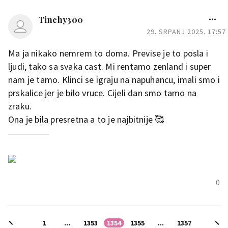
Tinchy300
29. SRPANJ 2025. 17:57
Ma ja nikako nemrem to doma. Previse je to posla i
ljudi, tako sa svaka cast. Mi rentamo zenland i super
nam je tamo. Klinci se igraju na napuhancu, imali smo i
prskalice jer je bilo vruce. Cijeli dan smo tamo na
zraku.
Ona je bila presretna a to je najbitnije 🥰
0
1
...
1353
1354
1355
...
1357