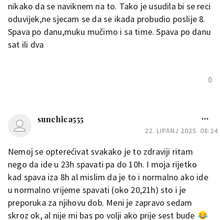
nikako da se naviknem na to. Tako je usudila bi se reci
oduvijek,ne sjecam se da se ikada probudio poslije 8.
Spava po danu,muku mučimo i sa time. Spava po danu
sat ili dva
0
sunchica555
22. LIPANJ 2025. 08:24
Nemoj se opterećivat svakako je to zdraviji ritam
nego da ide u 23h spavati pa do 10h. I moja rijetko
kad spava iza 8h al mislim da je to i normalno ako ide
u normalno vrijeme spavati (oko 20,21h) sto i je
preporuka za njihovu dob. Meni je zapravo sedam
skroz ok, al nije mi bas po volji ako prije sest bude