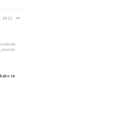
. 19:11
as treba da
ni, znam da
 kako se