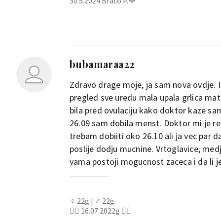
30.5.2024 Braco P.💙
bubamaraa22
Zdravo drage moje, ja sam nova ovdje. I
pregled sve uredu mala upala grlica ma
bila pred ovulaciju kako doktor kaze sam
26.09 sam dobila menst. Doktor mi je 
trebam dobiiti oko 26.10 ali ja vec par 
poslije dodju mucnine. Vrtoglavice, med
vama postoji mogucnost zaceca i da li j
♀️ 22g | ♂️ 22g
👰‍♀️ 16.07.2022g 👰‍♀️