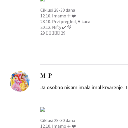
Ciklusi 28-30 dana
12.10. Imamo ➕ ❤️
28.10. Prvi pregled, ♥️ kuca
20.12. Nifty ✔️ 💙
29 👩🏽‍❤️‍👨🏽 29
M-P
Ja osobno nisam imala impl krvarenje. T
Ciklusi 28-30 dana
12.10. Imamo ➕ ❤️