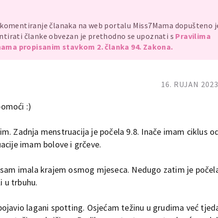
, komentiranje članaka na web portalu Miss7Mama dopušteno 
mentirati članke obvezan je prethodno se upoznati s
Pravilima
ama propisanim stavkom 2. članka 94. Zakona.
16. RUJAN 2023
omoći :)
m. Zadnja menstruacija je počela 9.8. Inače imam ciklus o
acije imam bolove i grčeve.
aj sam imala krajem osmog mjeseca. Nedugo zatim je počel
i u trbuhu.
ojavio lagani spotting. Osjećam težinu u grudima već tjed