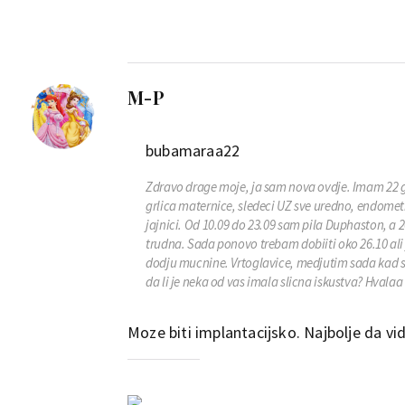
M-P
bubamaraa22
Zdravo drage moje, ja sam nova ovdje. Imam 22 go
grlica maternice, sledeci UZ sve uredno, endomet
jajnici. Od 10.09 do 23.09 sam pila Duphaston, a
trudna. Sada ponovo trebam dobiiti oko 26.10 ali 
dodju mucnine. Vrtoglavice, medjutim sada kad s
da li je neka od vas imala slicna iskustva? Hval
Moze biti implantacijsko. Najbolje da vidi