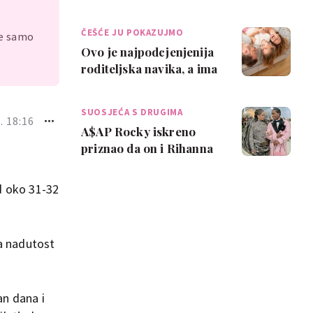
hranite djecu formulom.
Ovo je moj isključi…
ČEŠĆE JU POKAZUJMO
je samo
Ovo je najpodcjenjenija
roditeljska navika, a ima
velik utjecaj na dijete
SUOSJEĆA S DRUGIMA
. 18:16
A$AP Rocky iskreno
priznao da on i Rihanna
imaju 'puno pomoći' oko
djece: 'Znam…
d oko 31-32
a nadutost
an dana i