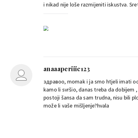
i nikad nije loše razmijeniti iskustva. Sr
anaaaperiiic123
здравoo, momak i ja smo htjeli imati odn
kamo li svršio, danas treba da dobijem , 
postoji šansa da sam trudna, nisu bili pl
može li vaše mišljenje?hvala