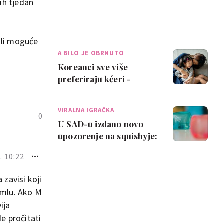
ih tjedan
 li moguće
A BILO JE OBRNUTO
Koreanci sve više
preferiraju kćeri -
anketa pokazala još veći
porast brojki
VIRALNA IGRAČKA
0
U SAD-u izdano novo
upozorenje na squishyje:
Na što roditelji trebaju
. 10:22
paziti pr…
 zavisi koji
0 mlu. Ako M
ija
de pročitati