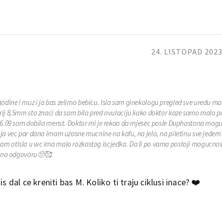
24. LISTOPAD 2023
dine i muz i ja bas zelimo bebicu. Isla sam ginekologu pregled sve uredu ma
rij 8,5mm sto znaci da sam bila pred ovulaciju kako doktor kaze samo malo po
 26.09 sam dobila menst. Doktor mi je rekao da mjesec posle Duphastona mogu
ja vec par dana imam uzasne mucnine na kafu, na jelo, na piletinu sve jedem a
am otisla u wc ima malo rozkastog iscjedka. Da li po vama postoji mogucnos
aa na odgovoru🥺🥰
s dal ce kreniti bas M. Koliko ti traju ciklusi inace? ❤️