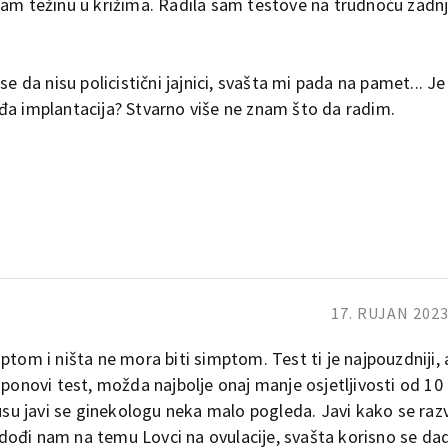
ćam težinu u križima. Radila sam testove na trudnoću zadnj
da nisu policistični jajnici, svašta mi pada na pamet... Je
đa implantacija? Stvarno više ne znam što da radim.
17. RUJAN 2023
tom i ništa ne mora biti simptom. Test ti je najpouzdniji, a
lje ponovi test, možda najbolje onaj manje osjetljivosti od 1
lusu javi se ginekologu neka malo pogleda. Javi kako se razv
u dođi nam na temu Lovci na ovulacije, svašta korisno se da