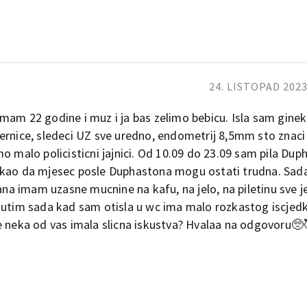
24. LISTOPAD 2023
mam 22 godine i muz i ja bas zelimo bebicu. Isla sam gine
ternice, sledeci UZ sve uredno, endometrij 8,5mm sto znac
o malo policisticni jajnici. Od 10.09 do 23.09 sam pila Dup
rekao da mjesec posle Duphastona mogu ostati trudna. Sa
dana imam uzasne mucnine na kafu, na jelo, na piletinu sve j
jutim sada kad sam otisla u wc ima malo rozkastog iscjedka
e neka od vas imala slicna iskustva? Hvalaa na odgovoru🥺