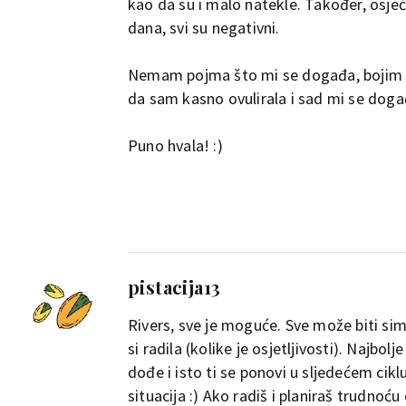
kao da su i malo natekle. Također, osje
dana, svi su negativni.
Nemam pojma što mi se događa, bojim se 
da sam kasno ovulirala i sad mi se doga
Puno hvala! :)
pistacija13
Rivers, sve je moguće. Sve može biti simp
si radila (kolike je osjetljivosti). Najbo
dođe i isto ti se ponovi u sljedećem cik
situacija :) Ako radiš i planiraš trudnoć