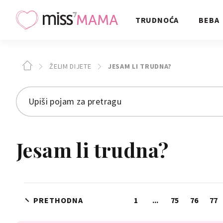
TRUDNOĆA
BEBA
ŽELIM DIJETE
JESAM LI TRUDNA?
Jesam li trudna?
PRETHODNA
1
...
75
76
77