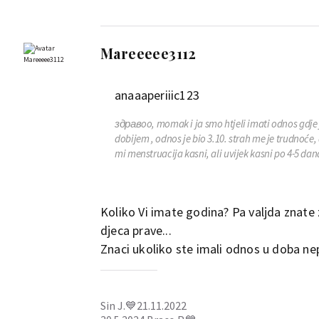
Mareeeee3112
anaaaperiiic123
здравoo, momak i ja smo htjeli imati odnos gdje j
dobijem , odnos je bio 3.10. strah me je trudnoće, 
mi menstruacija kasni, ali uvijek kasni po 4-5 dan
Koliko Vi imate godina? Pa valjda znate 
djeca prave...
Znaci ukoliko ste imali odnos u doba nepl
Sin J.💙21.11.2022