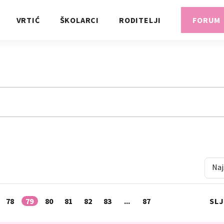
VRTIĆ
ŠKOLARCI
RODITELJI
FORUM
Naj
78
79
80
81
82
83
...
87
SL