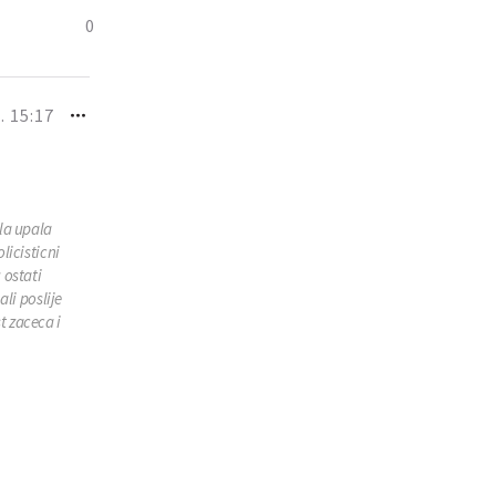
0
. 15:17
la upala
licisticni
 ostati
li poslije
t zaceca i