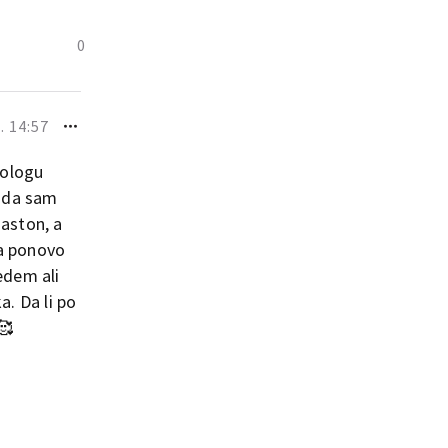
0
. 14:57
kologu
i da sam
haston, a
da ponovo
edem ali
. Da li po
🥰