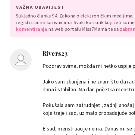
VAŽNA OBAVIJEST
Sukladno članku 94. Zakona o elektroničkim medijima
registriranim korisnicima. Svaki korisnik koji želi ko
komentiranja
na web portalu Miss7Mama te sa
zabran
Rivers23
Pozdrav svima, možda mi netko uspije p
Jako sam zbunjena i ne znam što da radi
dana i stabilan. Na dan početka menstru
Pokušala sam zatrudnjeti, zadnji snoš
koja traje i sad, uz malo probadajuće bol
E sad, menstruacije nema. Danas mi se p