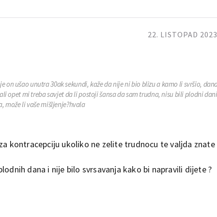
22. LISTOPAD 2023
e on ušao unutra 30ak sekundi, kaže da nije ni bio blizu a kamo li svršio, dan
ali opet mi treba savjet da li postoji šansa da sam trudna, nisu bili plodni da
a, može li vaše mišljenje?hvala
za kontracepciju ukoliko ne zelite trudnocu te valjda znate
odnih dana i nije bilo svrsavanja kako bi napravili dijete ?