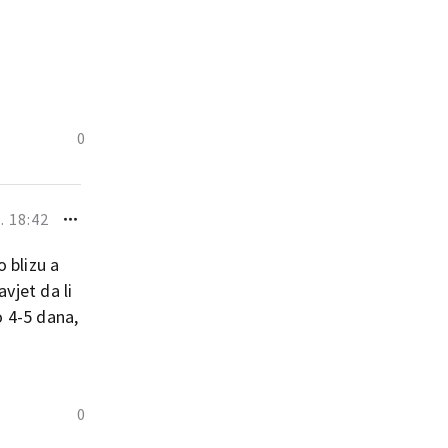
0
. 18:42
 blizu a
vjet da li
o 4-5 dana,
0