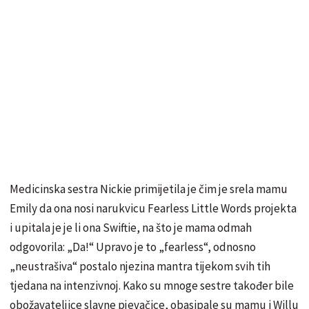
Medicinska sestra Nickie primijetila je čim je srela mamu
Emily da ona nosi narukvicu Fearless Little Words projekta
i upitala je je li ona Swiftie, na što je mama odmah
odgovorila: „Da!“ Upravo je to „fearless“, odnosno
„neustrašiva“ postalo njezina mantra tijekom svih tih
tjedana na intenzivnoj. Kako su mnoge sestre također bile
obožavateljice slavne pjevačice, obasipale su mamu i Willu