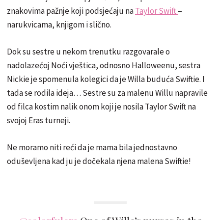
znakovima pažnje koji podsjećaju na
Taylor Swift
–
narukvicama, knjigom i slično.
Dok su sestre u nekom trenutku razgovarale o
nadolazećoj Noći vještica, odnosno Halloweenu, sestra
Nickie je spomenula kolegici da je Willa buduća Swiftie. I
tada se rodila ideja… Sestre su za malenu Willu napravile
od filca kostim nalik onom koji je nosila Taylor Swift na
svojoj Eras turneji.
Ne moramo niti reći da je mama bila jednostavno
oduševljena kad ju je dočekala njena malena Swiftie!