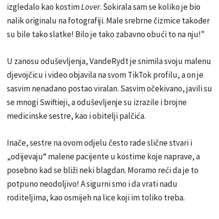
izgledalo kao kostim
Lover
. Šokirala sam se koliko je bio
nalik originalu na fotografiji. Male srebrne čizmice također
su bile tako slatke! Bilo je tako zabavno obući to na nju!"
U zanosu oduševljenja, VandeRydt je snimila svoju malenu
djevojčicu i video objavila na svom TikTok profilu, a on je
sasvim nenadano postao viralan. Sasvim očekivano, javili su
se mnogi Swiftieji, a oduševljenje su izrazile i brojne
medicinske sestre, kao i obitelji palčića.
Inače, sestre na ovom odjelu često rade slične stvari i
„odijevaju“ malene pacijente u kostime koje naprave, a
posebno kad se bliži neki blagdan. Moramo reći da je to
potpuno neodoljivo! A sigurni smo i da vrati nadu
roditeljima, kao osmijeh na lice koji im toliko treba.