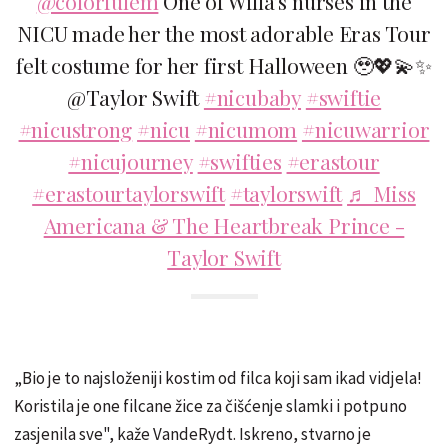
@colorfulem
One of Willa’s nurses in the
NICU made her the most adorable Eras Tour
felt costume for her first Halloween 🥹💖💫✨
@Taylor Swift
#nicubaby
#swiftie
#nicustrong
#nicu
#nicumom
#nicuwarrior
#nicujourney
#swifties
#erastour
#erastourtaylorswift
#taylorswift
♬ Miss
Americana & The Heartbreak Prince -
Taylor Swift
„Bio je to najsloženiji kostim od filca koji sam ikad vidjela!
Koristila je one filcane žice za čišćenje slamki i potpuno
zasjenila sve", kaže VandeRydt. Iskreno, stvarno je