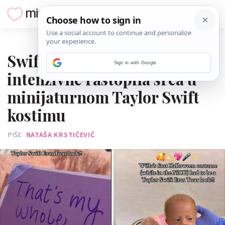
24. LISTOPADA 2024.
Swiftie odmalena: Palčica s
Sign in with Google
intenzivne rastopila srca u
minijaturnom Taylor Swift
kostimu
PIŠE
NATAŠA KRSTIČEVIĆ