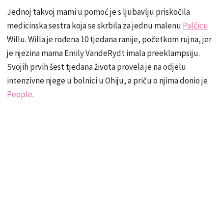
Jednoj takvoj mami u pomoć je s ljubavlju priskočila
medicinska sestra koja se skrbila za jednu malenu
Palčicu
Willu. Willa je rođena 10 tjedana ranije, početkom rujna, jer
je njezina mama Emily VandeRydt imala preeklampsiju.
Svojih prvih šest tjedana života provela je na odjelu
intenzivne njege u bolnici u Ohiju, a priču o njima donio je
People
.