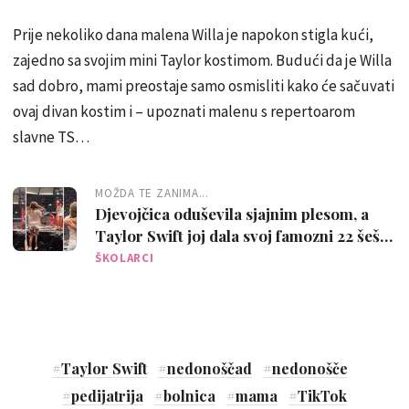
Prije nekoliko dana malena Willa je napokon stigla kući,
zajedno sa svojim mini Taylor kostimom. Budući da je Willa
sad dobro, mami preostaje samo osmisliti kako će sačuvati
ovaj divan kostim i – upoznati malenu s repertoarom
slavne TS…
MOŽDA TE ZANIMA...
Djevojčica oduševila sjajnim plesom, a
Taylor Swift joj dala svoj famozni 22 šešir:
'Ukrala je show!'
ŠKOLARCI
#
Taylor Swift
#
nedonoščad
#
nedonošče
#
pedijatrija
#
bolnica
#
mama
#
TikTok