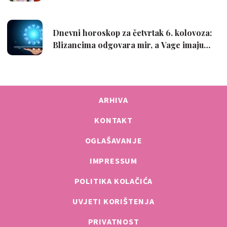
ARHIVA
KONTAKT
OGLAŠAVANJE
IMPRESSUM
POLITIKA KOLAČIĆA
UVJETI KORIŠTENJA
PRIVATNOST