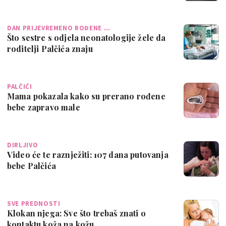
DAN PRIJEVREMENO ROĐENE …
Što sestre s odjela neonatologije žele da
roditelji Palčića znaju
PALČIĆI
Mama pokazala kako su prerano rođene
bebe zapravo male
DIRLJIVO
Video će te raznježiti: 107 dana putovanja
bebe Palčića
SVE PREDNOSTI
Klokan njega: Sve što trebaš znati o
kontaktu koža na kožu