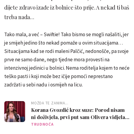
dijete zdravo izađe iz bolnice što prije. A nekad ti baš
treba nada…
Tako mala, a već – Swiftie! Tako bismo se mogli našaliti, jer
je smijeh jedino što nekad pomaže u ovim situacijama…
Situacijama kad se rodi maleni Palčić, nedonošče, pa svoje
prve ne samo dane, nego tjedne mora provesti na
intenzivnoj jedinici u bolnici. Nema roditelja kojem to neće
teško pasti i koji može bez ičije pomoći neprestano
zadržati u sebi nadu i osmijeh na licu.
MOŽDA TE ZANIMA...
Korana Gvozdić kroz suze: Porod nisam
ni doživjela, prvi put sam Olivera vidjela
na slici, a držala nakon 25 dana
TRUDNOĆA