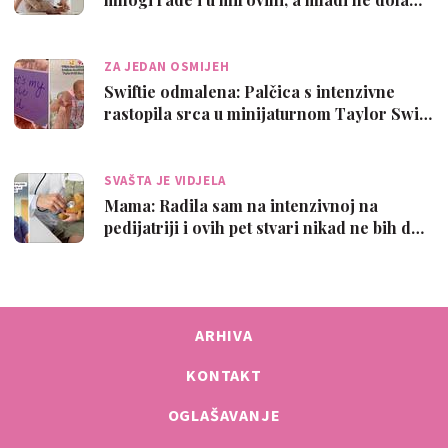
ZA JEDAN OSMIJEH
Swiftie odmalena: Palčica s intenzivne
rastopila srca u minijaturnom Taylor Swi…
SVAŠTA JE VIDJELA
Mama: Radila sam na intenzivnoj na
pedijatriji i ovih pet stvari nikad ne bih d…
ARHIVA
KONTAKT
OGLAŠAVANJE