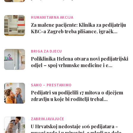
HUMANITARNA AKCIJA
Za malene pacijente: Klinika za pedijatriju
KBC-a Zagreb treba plišance, igračk…
BRIGA ZA DJECU
Poliklinika Helena otvara novi pedijatrijski
odjel – spoj vrhunske medicine i e…
SAMO – PRESTANIMO
Pedijatri su podijelili 17 mitova o dječjem
zdravlju u koje bi roditelji trebal…
ZABRINJAVAJUĆE
U Hrvatskoj nedostaje 106 pedijatara -
mnogi rade i u mirovini, a mladi ne dola…