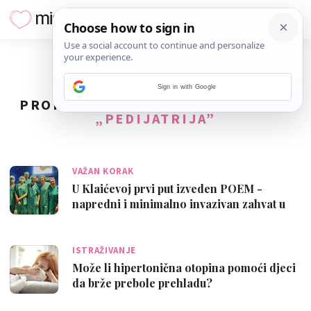
Sign in with Google
PRONAĐENO
12
REZULTATA ZA TAG
„PEDIJATRIJA”
VAŽAN KORAK
U Klaićevoj prvi put izveden POEM -
napredni i minimalno invazivan zahvat u
svr…
ISTRAŽIVANJE
Može li hipertonična otopina pomoći djeci
da brže prebole prehladu?