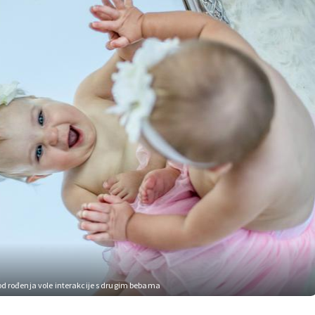
r od rođenja vole interakcije s drugim bebama