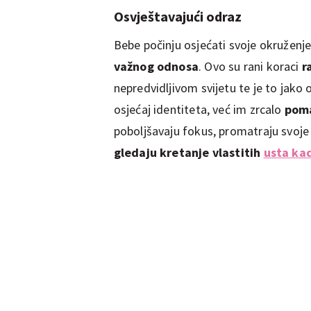
Osvještavajući odraz
Bebe počinju osjećati svoje okruženje
važnog odnosa
. Ovo su rani koraci
r
nepredvidljivom svijetu te je to jak
osjećaj identiteta, već im zrcalo
poma
poboljšavaju fokus, promatraju svoje
gledaju kretanje vlastitih
usta kad