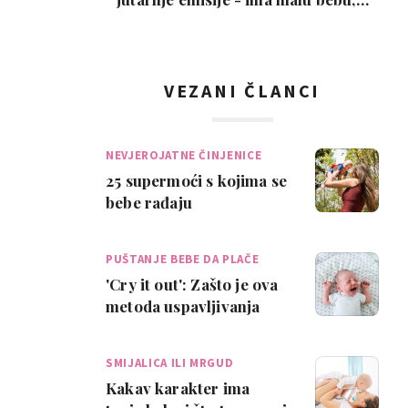
snimka je urneb…
VEZANI ČLANCI
NEVJEROJATNE ČINJENICE
25 supermoći s kojima se
bebe rađaju
PUŠTANJE BEBE DA PLAČE
'Cry it out': Zašto je ova
metoda uspavljivanja
kontroverzna
SMIJALICA ILI MRGUD
Kakav karakter ima