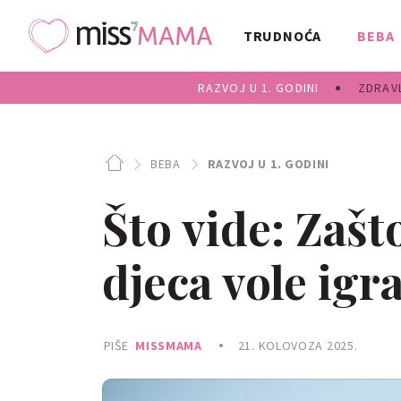
TRUDNOĆA
BEBA
RAZVOJ U 1. GODINI
ZDRAVL
BEBA
RAZVOJ U 1. GODINI
Što vide: Zašt
djeca vole igr
PIŠE
MISSMAMA
21. KOLOVOZA 2025.