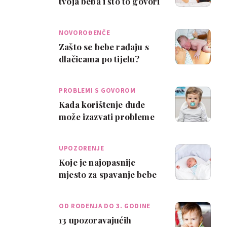
tvoja beba i što to govori
o njoj?
NOVOROĐENČE
Zašto se bebe rađaju s
dlačicama po tijelu?
PROBLEMI S GOVOROM
Kada korištenje dude
može izazvati probleme
u govoru?
UPOZORENJE
Koje je najopasnije
mjesto za spavanje bebe
u tvom domu?
OD ROĐENJA DO 3. GODINE
13 upozoravajućih