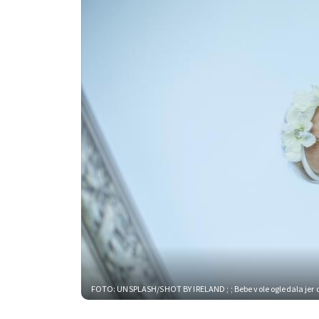
FOTO: UNSPLASH/SHOT BY IRELAND
; ; Bebe vole ogledala je