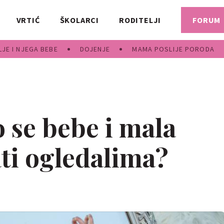
VRTIĆ
ŠKOLARCI
RODITELJI
FORUM
JE I NJEGA BEBE
DOJENJE
MAMA POSLIJE PORODA
o se bebe i mala
ati ogledalima?