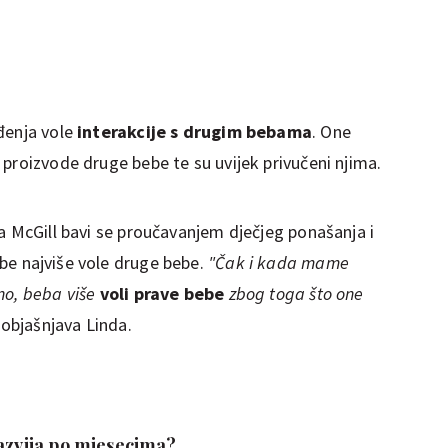
đenja vole
interakcije s drugim bebama
. One
proizvode druge bebe te su uvijek privučeni njima.
a McGill bavi se proučavanjem dječjeg ponašanja i
be najviše vole druge bebe.
"Čak i kada mame
no, beba više
voli prave bebe
zbog toga što one
objašnjava Linda.
razvija po mjesecima?