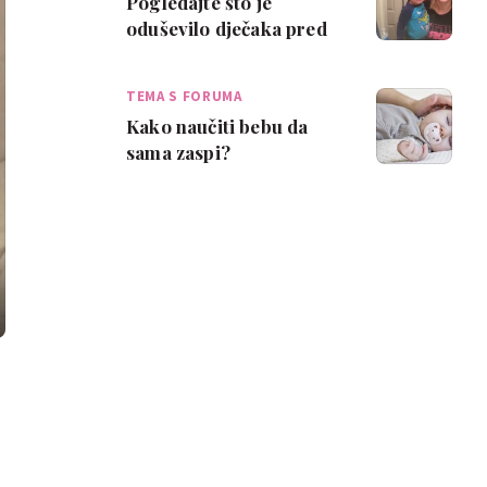
Pogledajte što je
oduševilo dječaka pred
ogledalom!
TEMA S FORUMA
Kako naučiti bebu da
sama zaspi?