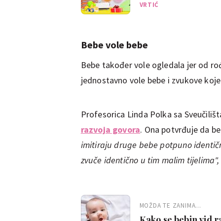
VRTIĆ
Bebe vole bebe
Bebe također vole ogledala jer od ro
jednostavno vole bebe i zvukove koje 
Profesorica Linda Polka sa Sveučilišt
razvoja govora
. Ona potvrđuje da be
imitiraju druge bebe potpuno identič
zvuče identično u tim malim tijelima",
MOŽDA TE ZANIMA...
Kako se bebin vid 