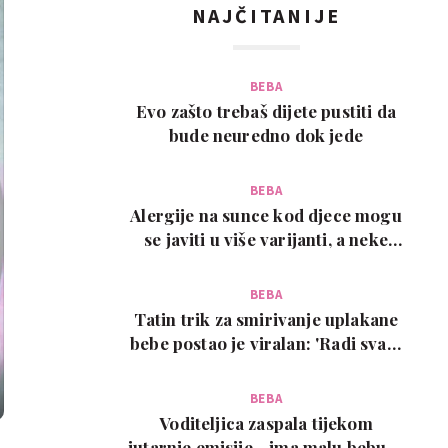
NAJČITANIJE
BEBA
Evo zašto trebaš dijete pustiti da
bude neuredno dok jede
BEBA
Alergije na sunce kod djece mogu
se javiti u više varijanti, a neke
zahtijevaju…
BEBA
Tatin trik za smirivanje uplakane
bebe postao je viralan: 'Radi svaki
put!'
BEBA
Voditeljica zaspala tijekom
jutarnje emisije - ima malu bebu, a