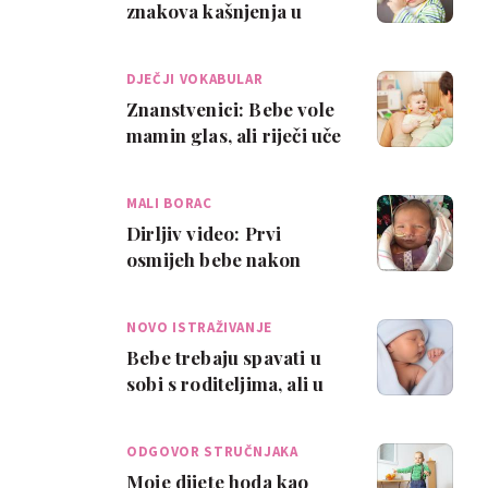
znakova kašnjenja u
govoru po dobi
DJEČJI VOKABULAR
Znanstvenici: Bebe vole
mamin glas, ali riječi uče
od tate
MALI BORAC
Dirljiv video: Prvi
osmijeh bebe nakon
operacije srca
NOVO ISTRAŽIVANJE
Bebe trebaju spavati u
sobi s roditeljima, ali u
svom krevetiću!
ODGOVOR STRUČNJAKA
Moje dijete hoda kao