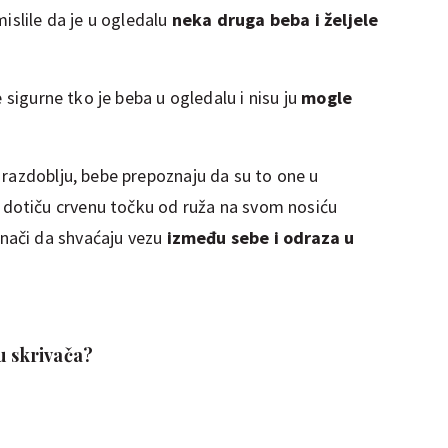
mislile da je u ogledalu
neka druga beba i željele
le sigurne tko je beba u ogledalu i nisu ju
mogle
 razdoblju, bebe prepoznaju da su to one u
 dotiču crvenu točku od ruža na svom nosiću
znači da shvaćaju vezu
između sebe i odraza u
u skrivača?