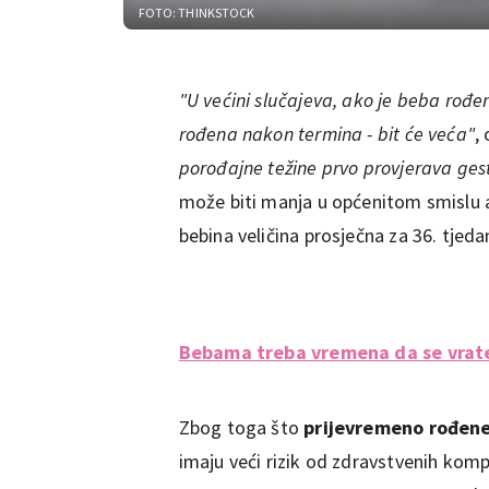
FOTO: THINKSTOCK
"U većini slučajeva, ako je beba rođe
rođena nakon termina - bit će veća"
,
porođajne težine prvo provjerava ges
može biti manja u općenitom smislu 
bebina veličina prosječna za 36. tje
Bebama treba vremena da se vrate
Zbog toga što
prijevremeno rođen
imaju veći rizik od zdravstvenih komp