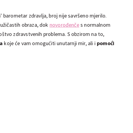
' barometar zdravlja, broj nije savršeno mjerilo.
 ružičastih obraza, dok
novorođenče
s normalnom
tvo zdravstvenih problema. S obzirom na to,
ca
koje će vam omogućiti unutarnji mir, ali i
pomoći