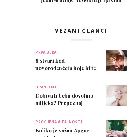
VEZANI ČLANCI
PRVA BEBA
8 stvari kod
novorođenčeta koje bi te
mogle iznenaditi
HRANJENJE
Dobiva li beba dovoljno
mlijeka? Prepoznaj
znakove!
PROCJENA VITALNOSTI
Koliko je važan Apgar -