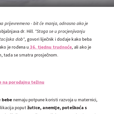
na prijevremeno - bit će manja, odnosno ako je
 objašnjava dr. Hill.
"Stoga se u procjenjivanju
tacijska dob"
, govori liječnik i dodaje kako beba
ako je rođena u
36. tjednu trudnoće
, ali ako je
dan, tada se smatra prosječnom.
 na porođajnu težinu
e bebe
nemaju potpune koristi razvoja u maternici,
likacija poput
žutice, anemije, poteškoća s