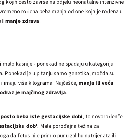
og kojih često završe na odjelu neonatalne intenzivne
ijevremeno rođena beba manja od one koja je rođena u
e i manje zdrava
.
li malo kasnije - ponekad ne spadaju u kategoriju
a. Ponekad je u pitanju samo genetika, možda su
ki i imaju više kilograma. Najčešće,
manja ili veća
odraz je majčinog zdravlja
.
posto beba iste gestacijske dobi
, to novorođenče
estacijsku dob'
. Mala porođajna težina za
oga da fetus nije primio punu zalihu nutrijenata ili