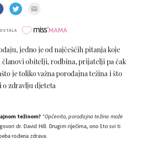
POSTALA
ođaju, jedno je od najčešćih pitanja koje
članovi obitelji, rodbina, prijatelji pa čak
zašto je toliko važna porođajna težina i što
 o zdravlju djeteta
ođajnom težinom?
"Općenito, porođajna težina može
 govori dr. David Hill. Drugim riječima, ono što svi ti
ša beba rođena zdrava.