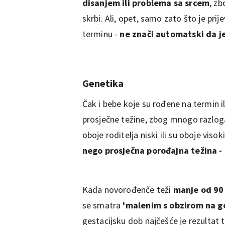
disanjem ili problema sa srcem
, zb
skrbi. Ali, opet, samo zato što je pr
terminu -
ne znači automatski da j
Genetika
Čak i bebe koje su rođene na termin i
prosječne težine, zbog mnogo razlog
oboje roditelja niski ili su oboje viso
nego prosječna porođajna težina -
Kada novorođenče teži
manje od 90 
se smatra
'malenim s obzirom na g
gestacijsku dob najčešće je rezultat t