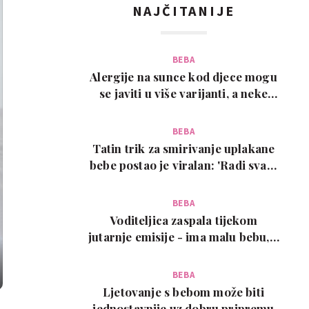
NAJČITANIJE
BEBA
Alergije na sunce kod djece mogu
se javiti u više varijanti, a neke
zahtijevaju…
BEBA
Tatin trik za smirivanje uplakane
bebe postao je viralan: 'Radi svaki
put!'
BEBA
Voditeljica zaspala tijekom
jutarnje emisije - ima malu bebu, a
snimka je urneb…
BEBA
Ljetovanje s bebom može biti
jednostavnije uz dobru pripremu