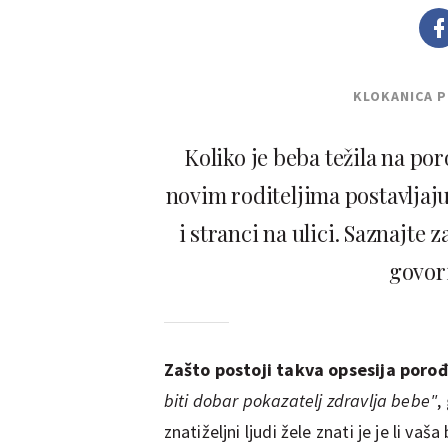
KLOKANICA 
Koliko je beba težila na por
novim roditeljima postavljaju 
i stranci na ulici. Saznajte 
govori
Zašto postoji takva opsesija por
biti dobar pokazatelj zdravlja bebe"
,
znatiželjni ljudi žele znati je je li va