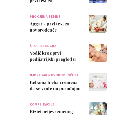
prvi test za
novorođenče?
PROCJENA BEBINE
VITALNOS…
Apgar - prvi test za
novorođenče
ŠTO TREBA ZNATI
Vodič kroz prvi
pedijatrijski pregled u
rodilištu
NAPREDAK NOVOROĐENČETA
Bebama treba vremena
da se vrate na porođajnu
težinu
KOMPLIKACIJE
Rizici prijevremenog