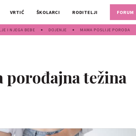
VRTIĆ
ŠKOLARCI
RODITELJI
FORUM
JE I NJEGA BEBE
DOJENJE
MAMA POSLIJE PORODA
a porođajna težina