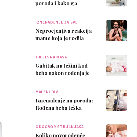
poroda i kako ga
spriječiti
IZNENAĐENJE ZA SVE
Neprocjenjiva reakcija
mame koja je rodila
bebu tešku 5 kg
TJELESNA MASA
Gubitak na težini kod
beba nakon rođenja je
normalan
MALENI DIV
Iznenađenje na porodu:
Rođena beba teška
skoro 6 kilograma
ODGOVOR STRUČNJAKA
Koliko novorođenče