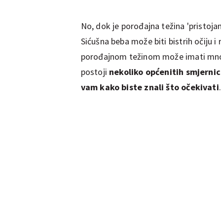
No, dok je porođajna težina 'pristojan
Sićušna beba može biti bistrih očiju i
porođajnom težinom može imati mnoš
postoji
nekoliko općenitih smjerni
vam kako biste znali što očekivati
.