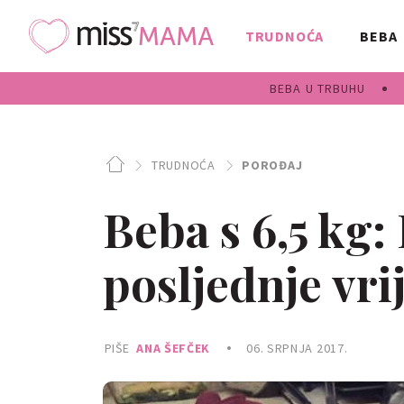
TRUDNOĆA
BEBA
BEBA U TRBUHU
TRUDNOĆA
POROĐAJ
Beba s 6,5 kg: 
posljednje vri
PIŠE
ANA ŠEFČEK
06. SRPNJA 2017.