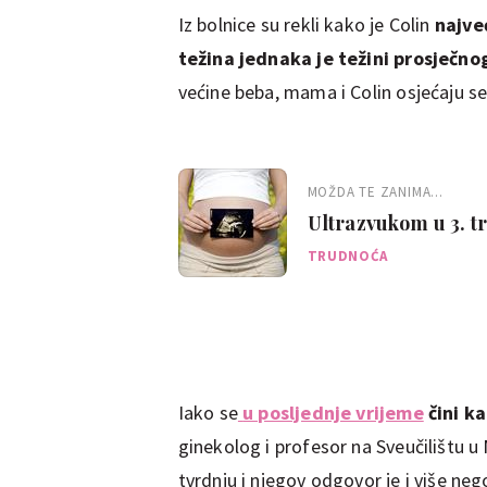
Iz bolnice su rekli kako je Colin
najve
težina jednaka je težini prosječn
većine beba, mama i Colin osjećaju se
MOŽDA TE ZANIMA...
Ultrazvukom u 3. tr
TRUDNOĆA
Iako se
u posljednje vrijeme
čini k
ginekolog i profesor na Sveučilištu 
tvrdnju i njegov odgovor je i više ne