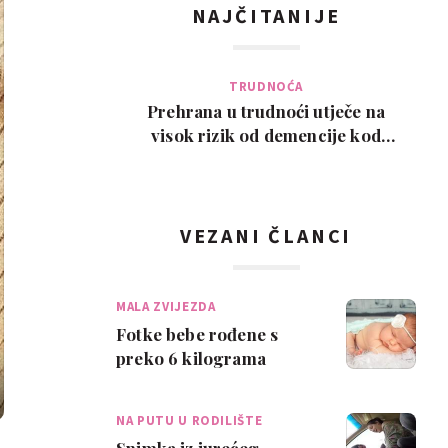
NAJČITANIJE
TRUDNOĆA
Prehrana u trudnoći utječe na
visok rizik od demencije kod
djeteta kasnije u ži…
VEZANI ČLANCI
MALA ZVIJEZDA
Fotke bebe rođene s
preko 6 kilograma
oduševile internet
NA PUTU U RODILIŠTE