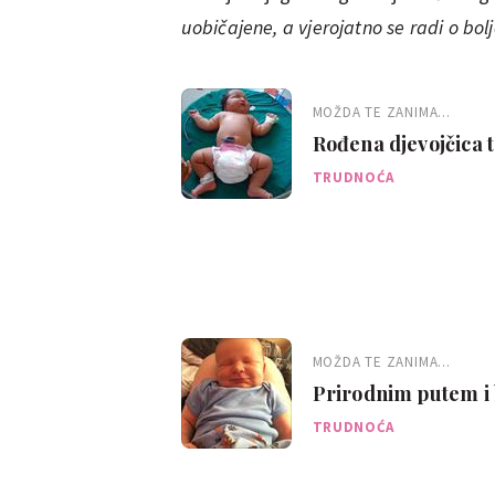
uobičajene, a vjerojatno se radi o boljoj
MOŽDA TE ZANIMA...
Rođena djevojčica 
TRUDNOĆA
MOŽDA TE ZANIMA...
Prirodnim putem i b
kilograma!
TRUDNOĆA