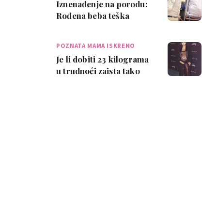
Iznenađenje na porodu:
Rođena beba teška
skoro 6 kilograma
POZNATA MAMA ISKRENO
Je li dobiti 23 kilograma
u trudnoći zaista tako
strašno?