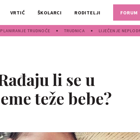
VRTIĆ
ŠKOLARCI
RODITELJI
FORUM
PLANIRANJE TRUDNOĆE
TRUDNICA
LIJEČENJE NEPLOD
Rađaju li se u
jeme teže bebe?