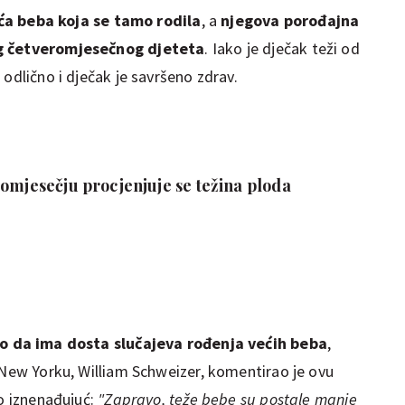
ća beba koja se tamo rodila
, a
njegova porođajna
og četveromjesečnog djeteta
. Iako je dječak teži od
 odlično i dječak je savršeno zdrav.
omjesečju procjenjuje se težina ploda
ao da ima dosta slučajeva rođenja većih beba
,
u New Yorku, William Schweizer, komentirao je ovu
go iznenađujuć:
"Zapravo, teže bebe su postale manje