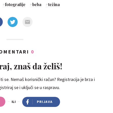
#
fotografije
#
beba
#
težina
OMENTARI
0
aj, znaš da želiš!
ti se. Nemaš korisnički račun? Registracija je brza i
striraj se i uključi se u raspravu.
ILI
PRIJAVA