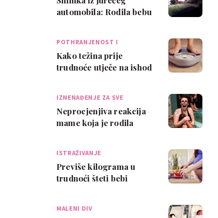
Snimka iz jurećeg
automobila: Rodila bebu
tešku 4,5 kg!
POTHRANJENOST I
PRETILOST
Kako težina prije
trudnoće utječe na ishod
trudnoće?
IZNENAĐENJE ZA SVE
Neprocjenjiva reakcija
mame koja je rodila
bebu tešku 5 kg
ISTRAŽIVANJE
Previše kilograma u
trudnoći šteti bebi
MALENI DIV