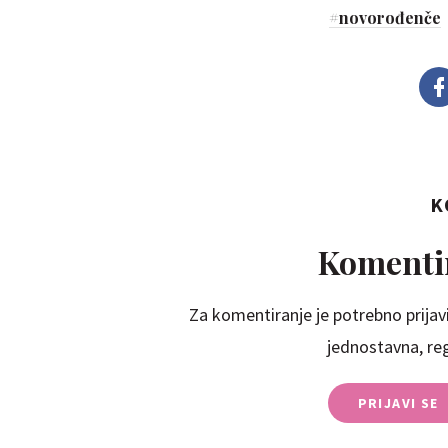
#
novorođenče
K
Komentir
Za komentiranje je potrebno prijavi
jednostavna, regi
PRIJAVI SE