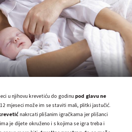
eci u njihovu krevetiću do godinu
pod glavu ne
12 mjeseci može im se staviti mali, plitki jastučić.
 krevetić
nakrcati plišanim igračkama jer plišanci
ma je dijete okruženo i s kojima se igra treba i