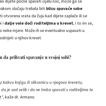
 dijete počne spavati cijelu noć, može ga se
svakom slučaju trebala biti
blizu spavaće sobe
ti otvorena vrata da čuju kad dijete zaplače ili se
i i
dalje vole doći roditeljima u krevet
, i to im se,
o neke mjere. Može ih se eventualno uspavati u
dnijeti u njihov krevet.
 da prihvati spavanje u svojoj sobi?
z kakvu knjigu ili slikovnicu u njegovu krevetu,
da je sad velik i da ne treba spavati s roditeljima te
t"
, kaže dr. Armano.