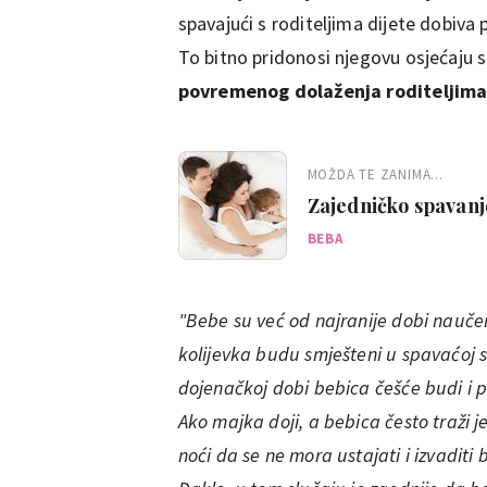
spavajući s roditeljima dijete dobiva
To bitno pridonosi njegovu osjećaju si
povremenog dolaženja roditeljima 
MOŽDA TE ZANIMA...
Zajedničko spavanje
BEBA
"Bebe su već od najranije dobi naučene
kolijevka budu smješteni u spavaćoj so
dojenačkoj dobi bebica češće budi i pl
Ako majka doji, a bebica često traži j
noći da se ne mora ustajati i izvaditi 