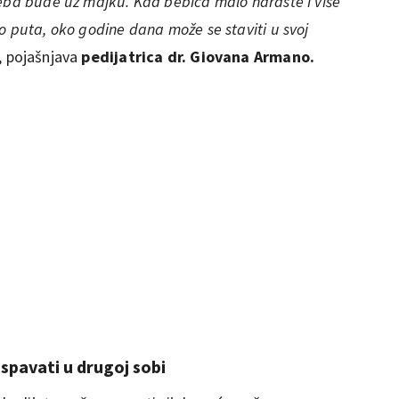
beba bude uz majku. Kad bebica malo naraste i više
o puta, oko godine dana može se staviti u svoj
, pojašnjava
pedijatrica dr. Giovana Armano.
spavati u drugoj sobi