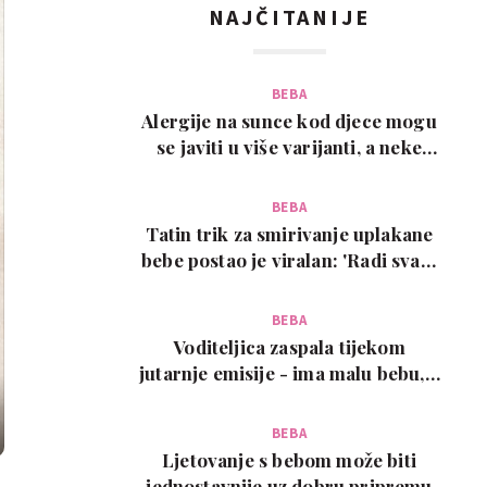
NAJČITANIJE
BEBA
Alergije na sunce kod djece mogu
se javiti u više varijanti, a neke
zahtijevaju…
BEBA
Tatin trik za smirivanje uplakane
bebe postao je viralan: 'Radi svaki
put!'
BEBA
Voditeljica zaspala tijekom
jutarnje emisije - ima malu bebu, a
snimka je urneb…
BEBA
Ljetovanje s bebom može biti
jednostavnije uz dobru pripremu