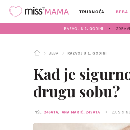
TRUDNOĆA
BEBA
RAZVOJ U 1. GODINI
ZDRAVL
BEBA
RAZVOJ U 1. GODINI
Kad je sigurno
drugu sobu?
PIŠE
24SATA
,
ANA MARIĆ, 24SATA
23. SRPNJ