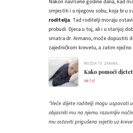
Nakon navršene godine dana, kad malo
smjestiti i u njegovu sobu, koja bi u 
roditelja
. Tad roditelji moraju ostavi
probudi. Djeca u toj, ali i u starijoj dob
smatra dr. Armano, može dopustiti d
zajedničkom krevetu, a zatim nježno o
MOŽDA TE ZANIMA...
Kako pomoći djetetu
VRTIĆ
"Veće dijete roditelji mogu uspavati u
objasniti mu na njemu razumljiv način 
mu ostaviti prigušeno svjetlo uz kreve