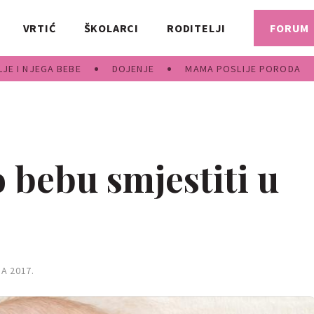
VRTIĆ
ŠKOLARCI
RODITELJI
FORUM
JE I NJEGA BEBE
DOJENJE
MAMA POSLIJE PORODA
 bebu smjestiti u
A 2017.