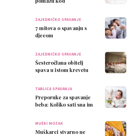
pomažu kod
uspavljivanja bebe
ZAJEDNIČKO SPAVANJE
7 mitova o spavanju s
djecom
ZAJEDNIČKO SPAVANJE
Šesteročlana obitelj
spava u istom krevetu
TABLICA SPAVANJA
Preporuke za spavanje
beba: Koliko sati sna im
zapravo treba?
MUŠKI MOZAK
Muškarci stvarno ne