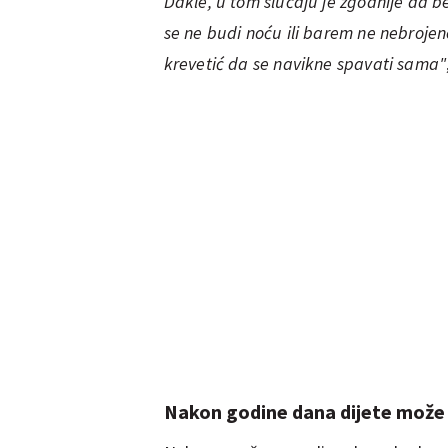
Dakle, u tom slučaju je zgodnije da 
se ne budi noću ili barem ne nebrojen
krevetić da se navikne spavati sama"
Nakon godine dana dijete može 