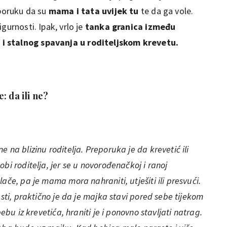
 poruku da su
mama i tata uvijek tu
te da ga vole.
gurnosti. Ipak, vrlo je
tanka granica između
i stalnog spavanja u roditeljskom krevetu.
: da ili ne?
 na blizinu roditelja. Preporuka je da krevetić ili
bi roditelja, jer se u novorođenačkoj i ranoj
ače, pa je mama mora nahraniti, utješiti ili presvući.
esti, praktično je da je majka stavi pored sebe tijekom
bebu iz krevetića, hraniti je i ponovno stavljati natrag.