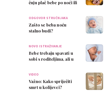
čuju plač bebe po noći ili
glume?
ODGOVOR STRUČNJAKA
Zašto se beba noću
stalno budi?
NOVO ISTRAŽIVANJE
Bebe trebaju spavati u
sobi s roditeljima, ali u
svom krevetiću!
VIDEO
Važno: Kako spriječiti
smrt u kolijevci?