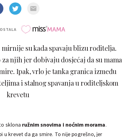
POSTALA
 mirnije su kada spavaju blizu roditelja.
o za njih jer dobivaju dosjećaj da su mama
 smire. Ipak, vrlo je tanka granica između
ljima i stalnog spavanja u roditeljskom
krevetu
sto sklona
ružnim snovima i noćnim morama
.
i u krevet da ga smire. To nije pogrešno, jer