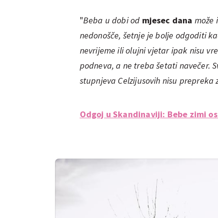
"
Beba u dobi od
mjesec dana
može iz
nedonošče, šetnje je bolje odgoditi k
nevrijeme ili olujni vjetar ipak nisu vr
podneva, a ne treba šetati navečer. Sv
stupnjeva Celzijusovih nisu prepreka 
Odgoj u Skandinaviji: Bebe zimi ost