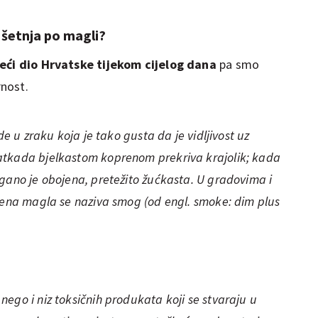
 šetnja po magli?
veći dio Hrvatske tijekom cijelog dana
pa smo
rnost.
de u zraku koja je tako gusta da je vidljivost uz
atkada bjelkastom koprenom prekriva krajolik; kada
gano je obojena, pretežito žućkasta. U gradovima i
šćena magla se naziva smog (od engl. smoke: dim plus
ego i niz toksičnih produkata koji se stvaraju u