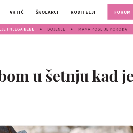
VRTIĆ
ŠKOLARCI
RODITELJI
FORUM
JE I NJEGA BEBE
DOJENJE
MAMA POSLIJE PORODA
bom u šetnju kad j