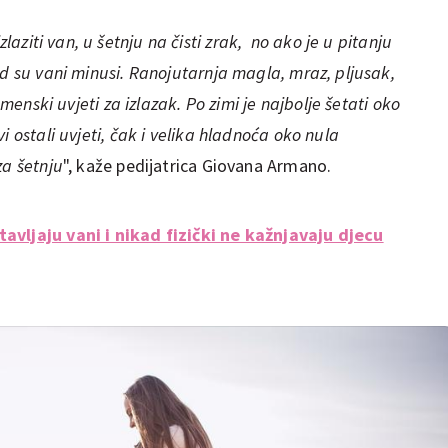
laziti van, u šetnju na čisti zrak, no ako je u pitanju
ad su vani minusi. Ranojutarnja magla, mraz, pljusak,
emenski uvjeti za izlazak. Po zimi je najbolje šetati oko
i ostali uvjeti, čak i velika hladnoća oko nula
za šetnju
", kaže pedijatrica Giovana Armano.
avljaju vani i nikad fizički ne kažnjavaju djecu