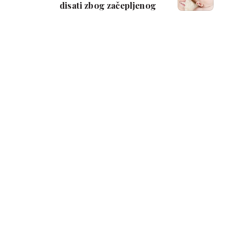
disati zbog začepljenog
nosa?