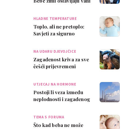
Bebe zimi ostavljaju vani
i nikad fizički ne
kažnjavaju d…
HLADNE TEMPERATURE
Toplo, ali ne pretoplo:
Savjeti za sigurno
spavanje bebe zimi
NA UDARU DJEVOJČICE
Zagađenost kriva za sve
češći prijevremeni
pubertet?
UTJECAJ NA HORMONE
Postoji li veza između
neplodnosti i zagađenog
okoliša?
TEMA S FORUMA
Što kad beba ne može