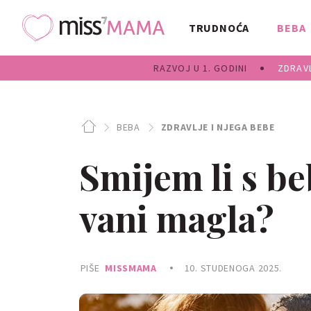
TRUDNOĆA
BEBA
RAZVOJ U 1. GODINI
ZDRAVL
BEBA
ZDRAVLJE I NJEGA BEBE
Smijem li s be
vani magla?
PIŠE
MISSMAMA
10. STUDENOGA 2025.