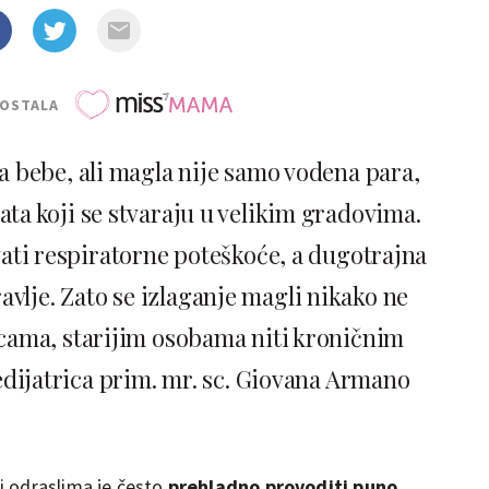
POSTALA
za bebe, ali magla nije samo vodena para,
ata koji se stvaraju u velikim gradovima.
ti respiratorne poteškoće, a dugotrajna
avlje. Zato se izlaganje magli nikako ne
cama, starijim osobama niti kroničnim
dijatrica prim. mr. sc. Giovana Armano
i odraslima je često
prehladno provoditi puno