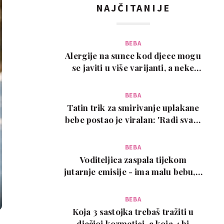
NAJČITANIJE
BEBA
Alergije na sunce kod djece mogu
se javiti u više varijanti, a neke
zahtijevaju…
BEBA
Tatin trik za smirivanje uplakane
bebe postao je viralan: 'Radi svaki
put!'
BEBA
Voditeljica zaspala tijekom
jutarnje emisije - ima malu bebu, a
snimka je urneb…
BEBA
Koja 3 sastojka trebaš tražiti u
dječjoj kozmetici, a koja 4 bi