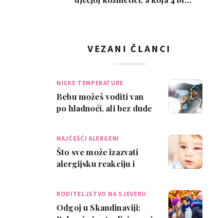
trebalo izbjega…
VEZANI ČLANCI
NISKE TEMPERATURE
Bebu možeš voditi van
po hladnoći, ali bez dude
NAJČEŠĆI ALERGENI
Što sve može izazvati
alergijsku reakciju i
kako zaštititi dijete u
kući i vani?
RODITELJSTVO NA SJEVERU
Odgoj u Skandinaviji: