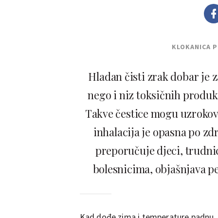
KLOKANICA 
Hladan čisti zrak dobar je 
nego i niz toksičnih produk
Takve čestice mogu uzrokova
inhalacija je opasna po zdr
preporučuje djeci, trudni
bolesnicima, objašnjava pe
Kad dođe zima i temperature padnu, 