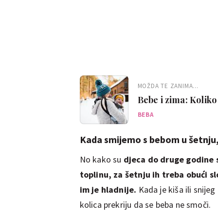
MOŽDA TE ZANIMA...
Bebe i zima: Koliko
BEBA
Kada smijemo s bebom u šetnju
No kako su
djeca do druge godine s
toplinu, za šetnju ih treba obući sl
im je hladnije.
Kada je kiša ili snije
kolica prekriju da se beba ne smoči.