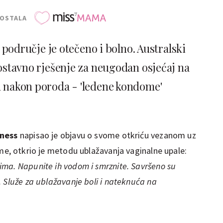
POSTALA
područje je otečeno i bolno. Australski
nostavno rješenje za neugodan osjećaj na
 nakon poroda - 'ledene kondome'
lness
napisao je objavu o svome otkriću vezanom uz
me, otkrio je metodu ublažavanja vaginalne upale:
ma. Napunite ih vodom i smrznite. Savršeno su
 Služe za ublažavanje boli i nateknuća na