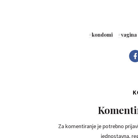
#
kondomi
#
vagina
K
Komentir
Za komentiranje je potrebno prijavi
jednostavna, regi