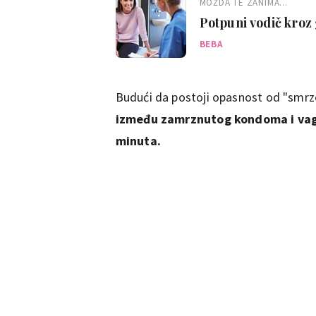
MOŽDA TE ZANIMA...
Potpuni vodič kroz
BEBA
Budući da postoji opasnost od "smrz
između zamrznutog kondoma i vagin
minuta.