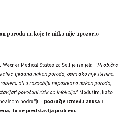
n poroda na koje te nitko nije upozorio
y Wexner Medical Statea za Self je iznijela:
"Mi obično
koliko tjedana nakon poroda, osim ako nije sterilno.
e problem, ali u razdoblju neposredno nakon poroda,
tavljati povećani rizik od infekcije."
Međutim, kaže
inealnom području -
područje između anusa i
žena, to ne predstavlja problem.