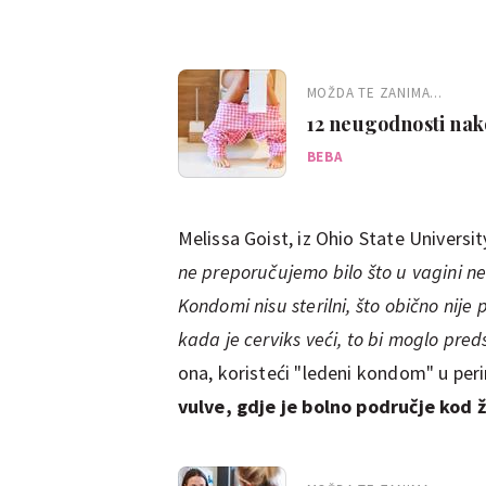
MOŽDA TE ZANIMA...
12 neugodnosti nako
BEBA
Melissa Goist, iz Ohio State Universit
ne preporučujemo bilo što u vagini ne
Kondomi nisu sterilni, što obično nij
kada je cerviks veći, to bi moglo preds
ona, koristeći "ledeni kondom" u per
vulve, gdje je bolno područje kod 