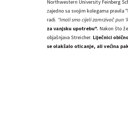
Northwestern University Feinberg Sch
zajedno sa svojim kolegama pravila 
radi.
"Imali smo cijeli zamrzivač pun '
za vanjsku upotrebu".
Nakon što žen
objašnjava Streicher.
Liječnici običn
se olakšalo oticanje, ali većina p