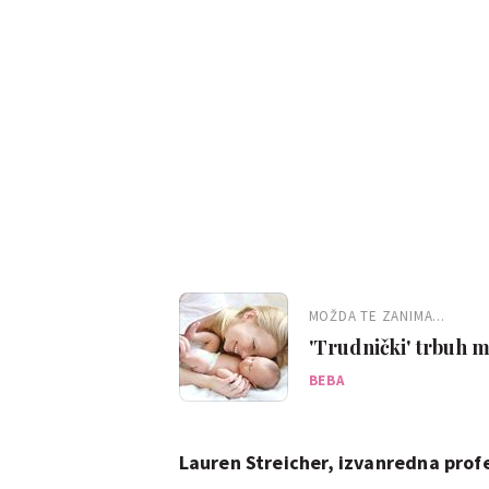
MOŽDA TE ZANIMA...
'Trudnički' trbuh m
poroda
BEBA
Lauren Streicher, izvanredna profes