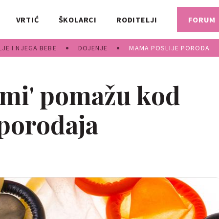
VRTIĆ
ŠKOLARCI
RODITELJI
FORUM
JE I NJEGA BEBE
DOJENJE
MAMA POSLIJE PORODA
omi' pomažu kod
porođaja