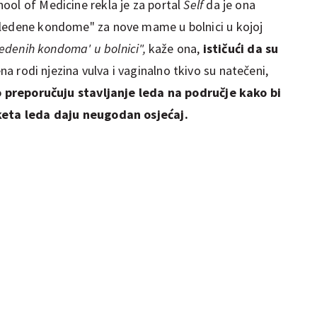
ool of Medicine rekla je za portal
Self
da je ona
"ledene kondome" za nove mame u bolnici u kojoj
ledenih kondoma' u bolnici",
kaže ona,
ističući da su
a rodi njezina vulva i vaginalno tkivo su natečeni,
o preporučuju stavljanje leda na područje kako bi
aketa leda daju neugodan osjećaj.