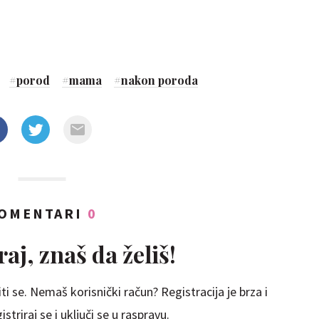
#
porod
#
mama
#
nakon poroda
OMENTARI
0
aj, znaš da želiš!
ti se. Nemaš korisnički račun? Registracija je brza i
striraj se i uključi se u raspravu.