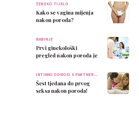
ŽENSKO TIJELO
Kako se vagina mijenja
nakon poroda?
BABINJE
Prvi ginekološki
pregled nakon poroda je
važan i nemoj ga
odgađati
INTIMNI ODNOSI S PARTNER…
Šest tjedana do prvog
seksa nakon poroda!