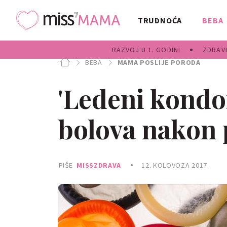
TRUDNOĆA
BEBA
RAZVOJ U 1. GODINI
ZDRAVL
BEBA
MAMA POSLIJE PORODA
'Ledeni kond
bolova nakon 
PIŠE
MISSZDRAVA
12. KOLOVOZA 2017.