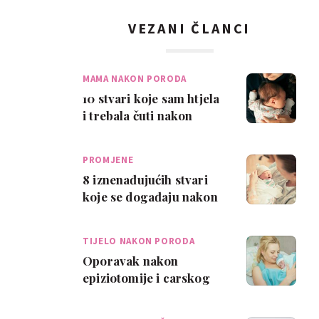
VEZANI ČLANCI
MAMA NAKON PORODA
10 stvari koje sam htjela
i trebala čuti nakon
poroda
PROMJENE
8 iznenađujućih stvari
koje se događaju nakon
poroda
TIJELO NAKON PORODA
Oporavak nakon
epiziotomije i carskog
reza