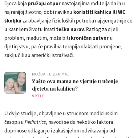
Djeca koja
pružaju otpor
nastojanjima roditelja da ih u
najranijoj životnoj dobi naviknu
koristiti kahlicu ili WC
školjku
za obavljanje fizioloških potreba najvjerojatnije će
u kasnijem životu imati
tešku narav
. Razlog za cijeli
problem, međutim, može biti
kroničan zatvor
u
djetinjstvu, pa će pravilna terapija olakšati promjene,
zaključili su američki istraživači.
MOŽDA TE ZANIMA...
Zašto ova mama ne vjeruje u učenje
djeteta na kahlicu?
VRTIĆ
U dvije studije, objavljene u stručnom medicinskim
časopisu
Pediatrics
, navodi se da nekoliko faktora
doprinose odlaganju i zakašnjelom odvikavanju od