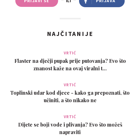
PRIJAVI SE
ILI
PRIJAVA
NAJČITANIJE
VRTIĆ
Flaster na dječji pupak prije putovanja? Evo što
znanost kaže na ovaj viralni t…
VRTIĆ
Toplinski udar kod djece - kako ga prepoznati, što
učiniti, a što nikako ne
VRTIĆ
Dijete se boji vode i plivanja? Evo što možeš
napraviti