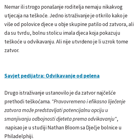
Nemar ili strogo ponašanje roditelja nemaju nikakvog
utjecaja na teškoće. Jedno istraživanje je otkrilo kako je
više od polovice djece u obje skupine patilo od zatvora, ali
da su tvrdu, bolnu stolicu imala djeca koja pokazuju
teškoće u odvikavanju. Ali nije utvrđeno je li uzrok tome
zatvor.
Savjet pedijatra: Odvikavanje od pelena
Drugo istraživanje ustanovilo je da zatvor najčešće
prethodi teškoćama.
"Pravovremeno i efikasno liječenje
zatvora može predstavljati potencijalnu opciju u
smanjivanju odbojnosti djeteta prema odvikavanju"
,
napisao je u studiji Nathan Bloom sa Dječje bolnice u
Philadelphiji.