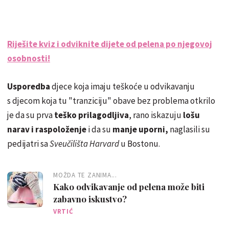
Riješite kviz i odviknite dijete od pelena po njegovoj
osobnosti!
Usporedba
djece koja imaju teškoće u odvikavanju
s djecom koja tu "tranziciju" obave bez problema otkrilo
je da su prva
teško prilagodljiva
, rano iskazuju
lošu
narav i raspoloženje
i da su
manje uporni,
naglasili su
pedijatri sa
Sveučilišta Harvard
u Bostonu.
MOŽDA TE ZANIMA...
Kako odvikavanje od pelena može biti
zabavno iskustvo?
VRTIĆ