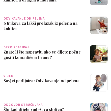
ODVIKAVANJE OD PELENA
6 trikova za lakši prelazak iz pelena na
kahlicu
BRZO REAGIRAJ
Znate li što napraviti ako se dijete počne
gušiti komadićem hrane?
VIDEO
Savjet pedijatra: Odvikavanje od pelena
ODGOVOR STRUČNJAKA
Što kad dijete zadržava stolicu?