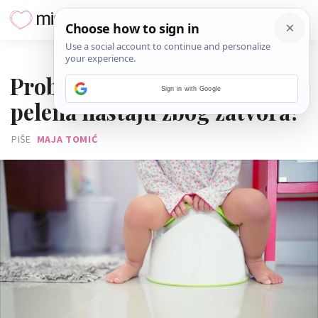
18. OŽUJKA 2018.
Problemi s odvikavanjem od
Sign in with Google
pelena nastaju zbog zatvora?
PIŠE
MAJA TOMIĆ