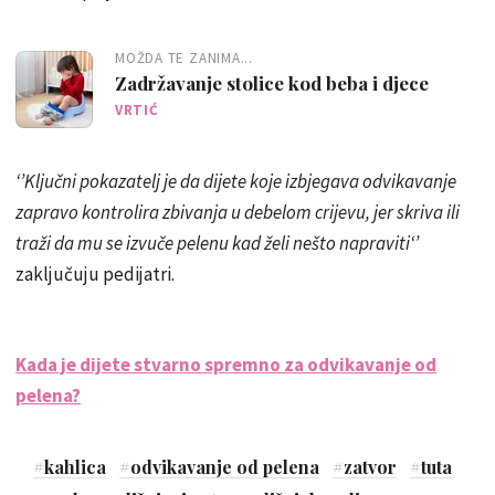
MOŽDA TE ZANIMA...
Zadržavanje stolice kod beba i djece
VRTIĆ
‘’Ključni pokazatelj je da dijete koje izbjegava odvikavanje
zapravo kontrolira zbivanja u debelom crijevu, jer skriva ili
traži da mu se izvuče pelenu kad želi nešto napraviti‘’
zaključuju pedijatri.
Kada je dijete stvarno spremno za odvikavanje od
pelena?
#
kahlica
#
odvikavanje od pelena
#
zatvor
#
tuta