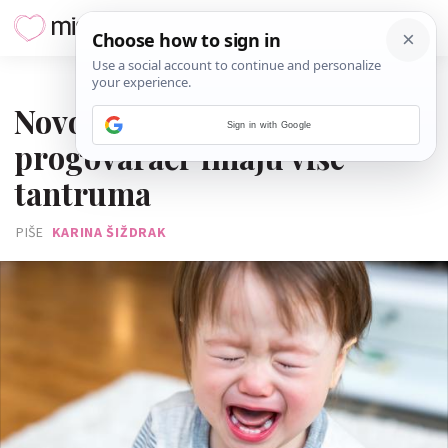
15. SIJEČNJA 2020.
Novo istraživanje: 'Kasni
Sign in with Google
progovarači' imaju više
tantruma
PIŠE
KARINA ŠIŽDRAK