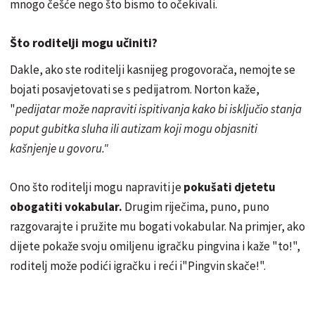
mnogo češće nego što bismo to očekivali.
Što roditelji mogu učiniti?
Dakle, ako ste roditelji kasnijeg progovorača, nemojte se
bojati posavjetovati se s pedijatrom. Norton kaže,
"
pedijatar može napraviti ispitivanja kako bi isključio stanja
poput gubitka sluha ili autizam koji mogu objasniti
kašnjenje u govoru."
Ono što roditelji mogu napraviti je
pokušati djetetu
obogatiti vokabular.
Drugim riječima, puno, puno
razgovarajte i pružite mu bogati vokabular. Na primjer, ako
dijete pokaže svoju omiljenu igračku pingvina i kaže "to!",
roditelj može podići igračku i reći i"Pingvin skače!".