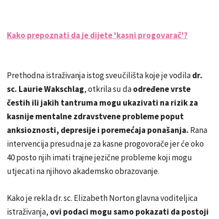
Kako prepoznati da je dijete 'kasni progovarač'?
Prethodna istraživanja istog sveučilišta koje je vodila
dr.
sc. Laurie Wakschlag
, otkrila su da
određene vrste
čestih ili jakih tantruma mogu ukazivati na rizik za
kasnije mentalne zdravstvene probleme poput
anksioznosti, depresije i poremećaja ponašanja.
Rana
intervencija presudna je za kasne progovorače jer će oko
40 posto njih imati trajne jezične probleme koji mogu
utjecati na njihovo akademsko obrazovanje.
Kako je rekla dr. sc. Elizabeth Norton glavna voditeljica
istraživanja,
ovi podaci mogu samo pokazati da postoji