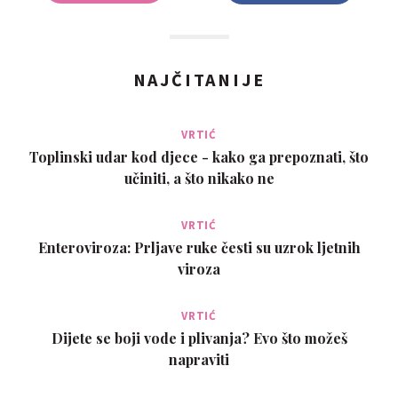
NAJČITANIJE
VRTIĆ
Toplinski udar kod djece - kako ga prepoznati, što
učiniti, a što nikako ne
VRTIĆ
Enteroviroza: Prljave ruke česti su uzrok ljetnih
viroza
VRTIĆ
Dijete se boji vode i plivanja? Evo što možeš
napraviti