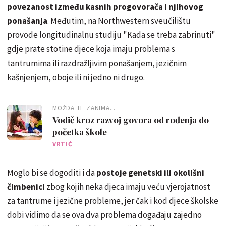
povezanost između kasnih progovorača i njihovog
ponašanja
. Međutim, na Northwestern sveučilištu
provode longitudinalnu studiju "Kada se treba zabrinuti"
gdje prate stotine djece koja imaju problema s
tantrumima ili razdražljivim ponašanjem, jezičnim
kašnjenjem, oboje ili ni jedno ni drugo.
MOŽDA TE ZANIMA...
Vodič kroz razvoj govora od rođenja do
početka škole
VRTIĆ
Moglo bi se dogoditi i da
postoje genetski ili okolišni
čimbenici
zbog kojih neka djeca imaju veću vjerojatnost
za tantrume i jezične probleme, jer čak i kod djece školske
dobi vidimo da se ova dva problema događaju zajedno