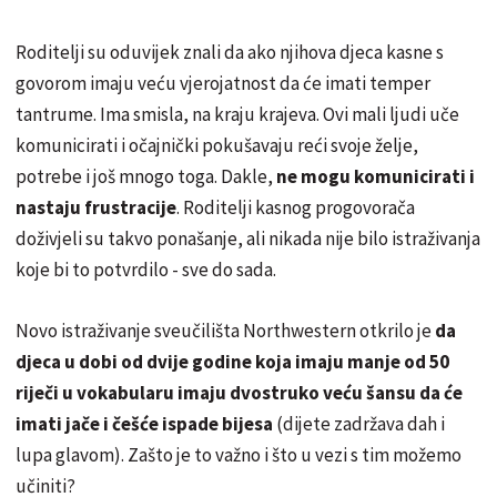
Roditelji su oduvijek znali da ako njihova djeca kasne s
govorom imaju veću vjerojatnost da će imati temper
tantrume. Ima smisla, na kraju krajeva. Ovi mali ljudi uče
komunicirati i očajnički pokušavaju reći svoje želje,
potrebe i još mnogo toga. Dakle,
ne mogu komunicirati i
nastaju frustracije
. Roditelji kasnog progovorača
doživjeli su takvo ponašanje, ali nikada nije bilo istraživanja
koje bi to potvrdilo - sve do sada.
Novo istraživanje sveučilišta Northwestern otkrilo je
da
djeca u dobi od dvije godine koja imaju manje od 50
riječi u vokabularu imaju dvostruko veću šansu da će
imati jače i češće ispade bijesa
(dijete zadržava dah i
lupa glavom). Zašto je to važno i što u vezi s tim možemo
učiniti?