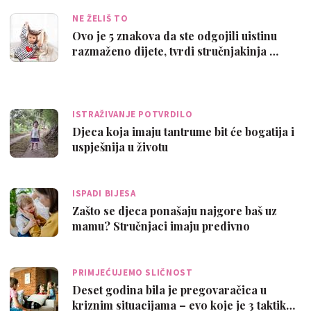
NE ŽELIŠ TO
Ovo je 5 znakova da ste odgojili uistinu
razmaženo dijete, tvrdi stručnjakinja …
ISTRAŽIVANJE POTVRDILO
Djeca koja imaju tantrume bit će bogatija i
uspješnija u životu
ISPADI BIJESA
Zašto se djeca ponašaju najgore baš uz
mamu? Stručnjaci imaju predivno
objašnje…
PRIMJEĆUJEMO SLIČNOST
Deset godina bila je pregovaračica u
kriznim situacijama – evo koje je 3 taktik…