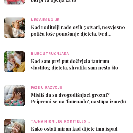
NESVJESNO JE
Kad roditelji rade ovih 5 stvari, nesvjesno
potiču loše ponašanje djeteta, tvrd…
RIJEČ STRUČNJAKA
Kad sam prvi put doživjela tantrum
vlastitog djeteta, shvatila sam nešto što
me…
FAZE U RAZVOJU
Misliš da su dvogodišnjaci grozni?
Pripremi se na 'fournado', nastupa između
tr…
TAJNA MIRNIJEG RODITELJS…
Kako ostati miran kad dijete ima ispad