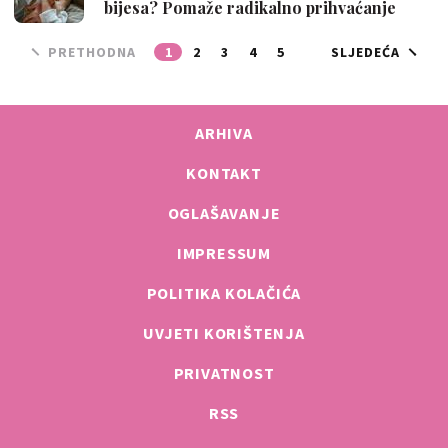
bijesa? Pomaže radikalno prihvaćanje
PRETHODNA
1
2
3
4
5
SLJEDEĆA
ARHIVA
KONTAKT
OGLAŠAVANJE
IMPRESSUM
POLITIKA KOLAČIĆA
UVJETI KORIŠTENJA
PRIVATNOST
RSS