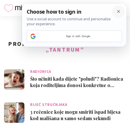
Sign in with Google
PRONAĐENO
57
REZULTATA ZA TAG
„TANTRUM”
RADIONICA
Što učiniti kada dijete "poludi"? Radionica
koja roditeljima donosi konkretne o…
RIJEČ STRUČNJAKA
3 rečenice koje mogu smiriti ispad bijesa
kod mališana u samo sedam sekundi