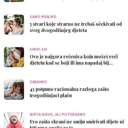
SAMO REALNO
5 stvari koje stvarno ne trebaš očekivati od
svog dvogodišnjeg djeteta
SMIRI SE!
Ovo je najgora rečenica koju možeš reći
djetetu kad se boji ili ima napadaj bij…
ZABAVNO
43 potpuno racionalna razloga zašto
trogodišnjaci plaču
NIŠTA NOVO, ALI POTVRĐENO
Evo zašto ekrani ne smiju smirivati dijete ni
biti prva opcija za to