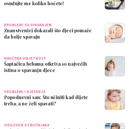
osuđujte me koliko hoćete!
PROBLEMI SA SPAVANJEM
Znanstvenici dokazali što djeci pomaže
da bolje spavaju
NAUČENA UMJETNOST
Šaptačica bebama otkriva 10 najvećih
istina o spavanju djece
PROBLEMI I RJEŠENJA
Popodnevni san: Što učiniti kad dijete
treba, a ne želi spavati?
ODGOVOR STRUČNJAKA