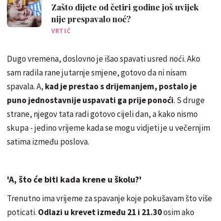
Zašto dijete od četiri godine još uvijek
nije prespavalo noć?
VRTIĆ
Dugo vremena, doslovno je išao spavati usred noći. Ako
sam radila rane jutarnje smjene, gotovo da ni nisam
spavala. A,
kad je prestao s drijemanjem, postalo je
puno jednostavnije uspavati ga prije ponoći
. S druge
strane, njegov tata radi gotovo cijeli dan, a kako nismo
skupa - jedino vrijeme kada se mogu vidjeti je u večernjim
satima između poslova.
'A, što će biti kada krene u školu?'
Trenutno ima vrijeme za spavanje koje pokušavam što više
poticati.
Odlazi u krevet između 21 i 21.30
osim ako