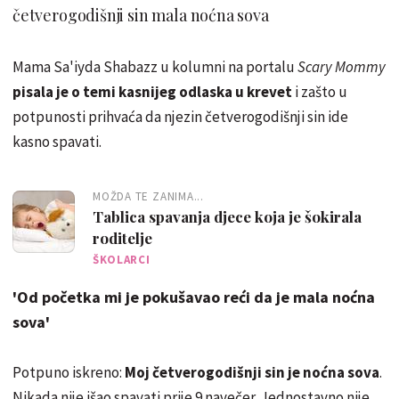
četverogodišnji sin mala noćna sova
Mama Sa'iyda Shabazz u kolumni na portalu
Scary Mommy
pisala je o temi kasnijeg odlaska u krevet
i zašto u
potpunosti prihvaća da njezin četverogodišnji sin ide
kasno spavati.
MOŽDA TE ZANIMA...
Tablica spavanja djece koja je šokirala
roditelje
ŠKOLARCI
'Od početka mi je pokušavao reći da je mala noćna
sova'
Potpuno iskreno:
Moj četverogodišnji sin je noćna sova
.
Nikada nije išao spavati prije 9 navečer. Jednostavno nije