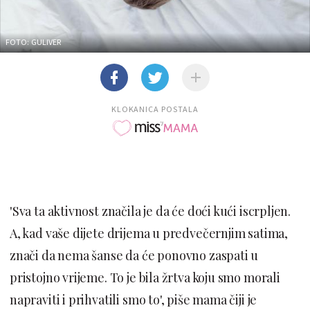
FOTO: GULIVER
KLOKANICA POSTALA
'Sva ta aktivnost značila je da će doći kući iscrpljen.
A, kad vaše dijete drijema u predvečernjim satima,
znači da nema šanse da će ponovno zaspati u
pristojno vrijeme. To je bila žrtva koju smo morali
napraviti i prihvatili smo to', piše mama čiji je