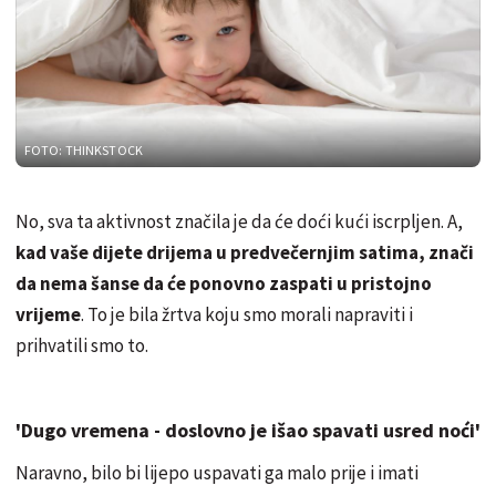
FOTO: THINKSTOCK
No, sva ta aktivnost značila je da će doći kući iscrpljen. A,
kad vaše dijete drijema u predvečernjim satima, znači
da nema šanse da će ponovno zaspati u pristojno
vrijeme
. To je bila žrtva koju smo morali napraviti i
prihvatili smo to.
'Dugo vremena - doslovno je išao spavati usred noći'
Naravno, bilo bi lijepo uspavati ga malo prije i imati