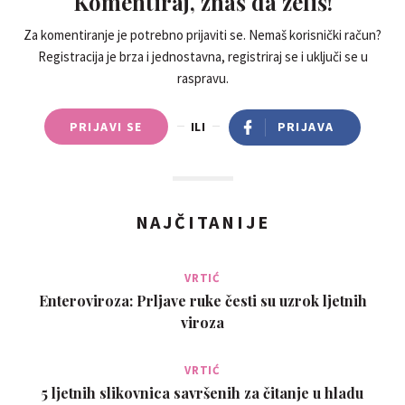
Komentiraj, znaš da želiš!
Za komentiranje je potrebno prijaviti se. Nemaš korisnički račun?
Registracija je brza i jednostavna, registriraj se i uključi se u
raspravu.
PRIJAVI SE
ILI
PRIJAVA
NAJČITANIJE
VRTIĆ
Enteroviroza: Prljave ruke česti su uzrok ljetnih
viroza
VRTIĆ
5 ljetnih slikovnica savršenih za čitanje u hladu