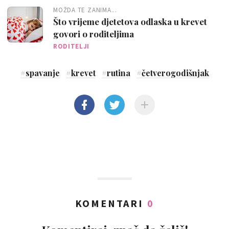
MOŽDA TE ZANIMA...
Što vrijeme djetetova odlaska u krevet
govori o roditeljima
RODITELJI
#
spavanje
#
krevet
#
rutina
#
četverogodišnjak
KOMENTARI
0