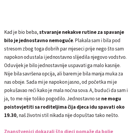
Kad je bio beba,
stvaranje nekakve rutine za spavanje
bilo je jednostavno nemoguće
. Plakala sam i bila pod
stresom zbog toga dobrih par mjeseci prije nego što sam
napokon odustala i jednostavno slijedila njegovo vodstvo.
Oduvijek je bilo jednostavnije uspavati ga malo kasnije.
Nije bila savršena opcija, ali barem je bila manja muka za
nas oboje. Sada mi je napokon jasno, od početka mi je
pokušavao reći kako je mala noćna sova. A, budući da sam i
ja, to me nije toliko pogodilo. Jednostavno se
ne mogu
poistovjetiti sa roditeljima čija djeca idu spavati oko
19.30
, naš životni stil nikada nije dopuštao tako nešto.
Znanstvenici dokazali što djeci pomaže da bolje