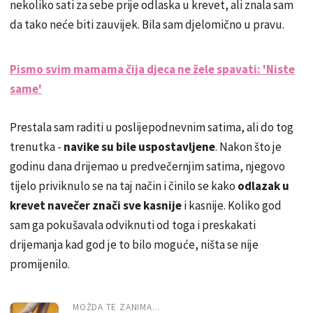
nekoliko sati za sebe prije odlaska u krevet, ali znala sam
da tako neće biti zauvijek. Bila sam djelomično u pravu.
Pismo svim mamama čija djeca ne žele spavati: 'Niste
same'
Prestala sam raditi u poslijepodnevnim satima, ali do tog
trenutka -
navike su bile uspostavljene
. Nakon što je
godinu dana drijemao u predvečernjim satima, njegovo
tijelo priviknulo se na taj način i činilo se kako
odlazak u
krevet navečer znači sve kasnije
i kasnije. Koliko god
sam ga pokušavala odviknuti od toga i preskakati
drijemanja kad god je to bilo moguće, ništa se nije
promijenilo.
MOŽDA TE ZANIMA...