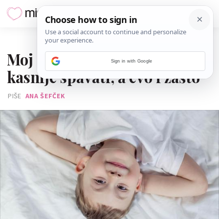
30. KOLOVOZA 2018.
Moj četverogodišnjak ide
Sign in with Google
kasnije spavati, a evo i zašto
PIŠE
ANA ŠEFČEK