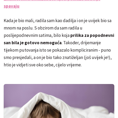
spavaju
Kada je bio mali, radila sam kao dadilja i on je uvijek bio sa
mnom na poslu. S obzirom da sam radila u
poslijepodnevnim satima, bilo koja
prilika za popodnevni
san bila je gotovo nemoguća
. Također, drijemanje
tijekom putovanja isto se pokazalo kompliciranim - puno
smo presjedali, a on je bio tako znatiželjan (još uvijek je!),
htio je vidjeti sve oko sebe, cijelo vrijeme.