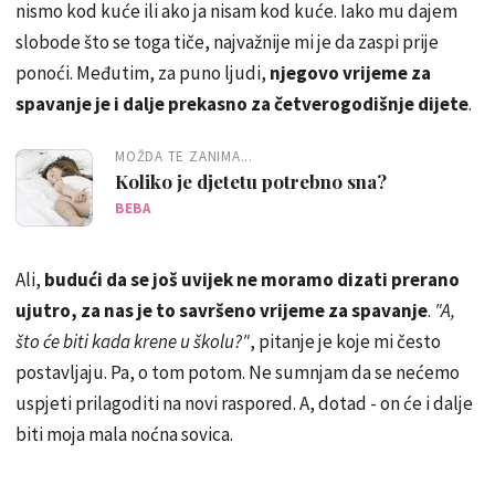
nismo kod kuće ili ako ja nisam kod kuće. Iako mu dajem
slobode što se toga tiče, najvažnije mi je da zaspi prije
ponoći. Međutim, za puno ljudi,
njegovo vrijeme za
spavanje je i dalje prekasno za četverogodišnje dijete
.
MOŽDA TE ZANIMA...
Koliko je djetetu potrebno sna?
BEBA
Ali,
budući da se još uvijek ne moramo dizati prerano
ujutro, za nas je to savršeno vrijeme za spavanje
.
"A,
što će biti kada krene u školu?"
, pitanje je koje mi često
postavljaju. Pa, o tom potom. Ne sumnjam da se nećemo
uspjeti prilagoditi na novi raspored. A, dotad - on će i dalje
biti moja mala noćna sovica.