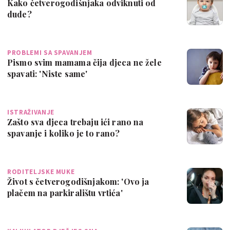
Kako četverogodišnjaka odviknuti od
dude?
PROBLEMI SA SPAVANJEM
Pismo svim mamama čija djeca ne žele
spavati: 'Niste same'
ISTRAŽIVANJE
Zašto sva djeca trebaju ići rano na
spavanje i koliko je to rano?
RODITELJSKE MUKE
Život s četverogodišnjakom: 'Ovo ja
plačem na parkiralištu vrtića'